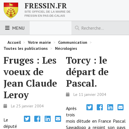
FRESSIN.FR
SITE OFFICIEL DE LA MAIRIE DE
FRESSIN EN PAS-DE-CALAIS
MENU
LES ESSENTIELS
Accueil
>
Votre mairie
>
Communication
>
Toutes les publications
>
Nécrologies
Découvrez Fressin
Fruges : Les
Torcy : le
Venir à Fressin
voeux de
départ de
Urbanisme
Jean Claude
Pascal.
Nous contacter
Leroy
Le 11 janvier 2004
Horaires de la mairie
Le 25 janvier 2004
Après
Les foulées fressinoises
trois
Le
mois d'étude en France Pascal
député
ACCÈS RAPIDE
Sawadogo a rejoint son pays