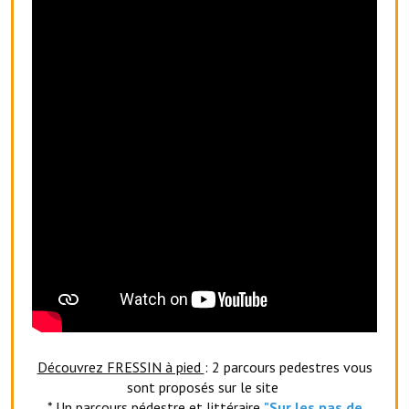
Artisans
Agents immobiliers
Réserver une salle
Salle Georges Delépine
Maison des services et des associations fressinoises
VILLE ACTIVE
Village culturel
La société musicale de l'Avenir Fressinois
La troupe théâtrale de l'Avenir Fressinois
Les Amis du Patrimoine
Découvrez FRESSIN à pied
: 2 parcours pedestres vous
sont proposés sur le site
L'association du château
* Un parcours pédestre et littéraire
"Sur les pas de