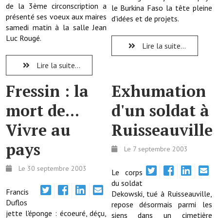
de la 3ème circonscription a
le Burkina Faso la tête pleine
présenté ses voeux aux maires
d'idées et de projets.
Démarches administratives
samedi matin à la salle Jean
Luc Rougé.
Projets et travaux en cours
Lire la suite...
Fêtes et manifestations
Lire la suite...
Numéros d'urgence
Fressin : la
Exhumation
Terrains et maisons à vendre
mort de...
d'un soldat à
VOTRE MAIRIE
Vivre au
Ruisseauville
pays
Elus et agents
Le 7 septembre 2003
L'équipe municipale
Le 30 septembre 2003
Le corps
du soldat
Le personnel municipal
Francis
Dekowski, tué à Ruisseauville,
Duflos
Les moyens financiers
repose désormais parmi les
jette l'éponge : écoeuré, déçu,
siens dans un cimetière