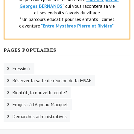
Georges BERNANOS"
qui vous racontera sa vie
Le foyer rural
et ses endroits favoris du village
* Un parcours éducatif pour les enfants : carnet
Le club de l'amitié
d'aventure
"Entr
e Mystères Pierre et Rivière"
Le comité des fêtes
L'association Avotra-France
PAGES POPULAIRES
Le foyer de la Planquette
Fressin.fr
L'association des anciens combattants
Réserver la salle de réunion de la MSAF
L'association des anciens sapeurs-pompiers volontaires
Bientôt, la nouvelle école?
Village sportif
Fruges : à l'Agneau Macquet
L'US Crequy Fressin
Démarches administratives
La société de chasse
La société de pêche