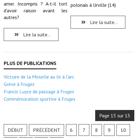
Note de synthèse financière
amer. Incompris ? A-t-il tort
polonais à Urville (14)
d'avoir raison avant les
Rapport d'orientation budgétaire
autres?
Lire la suite...
Actions et projets
Lire la suite...
Projets et travaux en cours
Procès verbaux des conseils municipaux
Communication
Victoire de la Moselle au tir à l'arc
Le bulletin municipal : Fressinfo & Le Fressinois
Grève à Fruges
Toutes les publications
Francis Luyce de passage à Fruges
Commémoration sportive à Fruges
Le village dans l'intercommunalité
Communauté de communes
Page 15 sur 15
Autres groupements
DÉBUT
PRÉCÉDENT
6
7
8
9
10