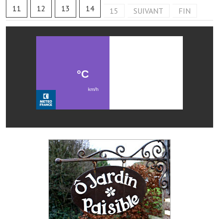
Les réseaux partenaires
11
12
13
14
15
SUIVANT
FIN
L'association des maires
L'office de tourisme
Le conseil départemental
VILLE PRATIQUE
Services publics intercommunaux
Affaires scolaires, CCAS
Eaux, assainissement
France services
France Renov
Déchets ménagers, tri sélectif, encombrants