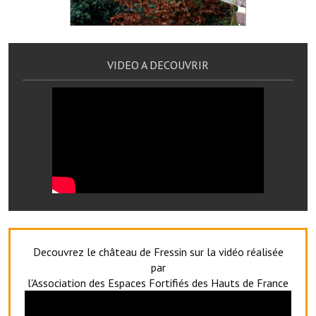
Services publics communaux
Démarches administratives
VIDEO A DECOUVRIR
Urbanisme
Biens à louer
Terrains et maisons à vendre
Etablissements scolaires
Equipements sportifs
Bibliothèque
Commerçants, artisans
Decouvrez le château de Fressin sur la vidéo réalisée
par
Commerces et professions libérales
l'Association des Espaces Fortifiés des Hauts de France
Exploitants agricoles