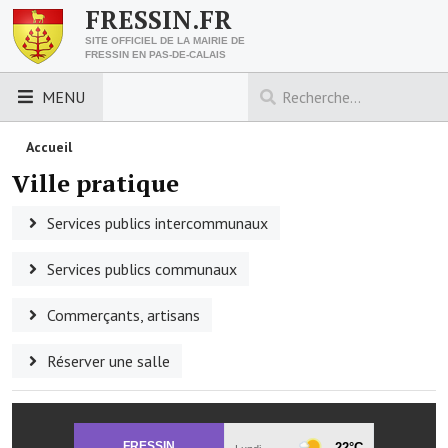
FRESSIN.FR
SITE OFFICIEL DE LA MAIRIE DE
FRESSIN EN PAS-DE-CALAIS
MENU
LES ESSENTIELS
Accueil
Ville pratique
Découvrez Fressin
Services publics intercommunaux
Venir à Fressin
Services publics communaux
Urbanisme
Commerçants, artisans
Nous contacter
Horaires de la mairie
Réserver une salle
Les foulées fressinoises
ACCÈS RAPIDE