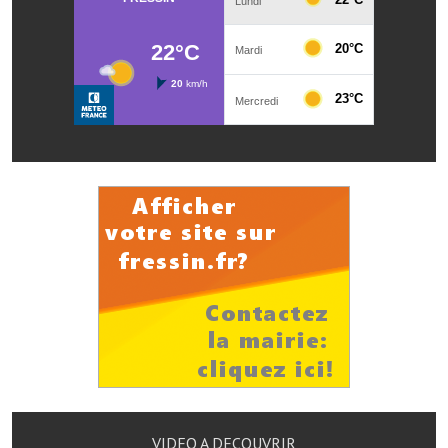
Démarches administratives
Projets et travaux en cours
Fêtes et manifestations
Numéros d'urgence
Terrains et maisons à vendre
VOTRE MAIRIE
Elus et agents
L'équipe municipale
Le personnel municipal
Les moyens financiers
VIDEO A DECOUVRIR