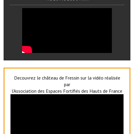
Note de synthèse financière
Rapport d'orientation budgétaire
Actions et projets
Projets et travaux en cours
Procès verbaux des conseils municipaux
Communication
Le bulletin municipal : Fressinfo & Le Fressinois
Decouvrez le château de Fressin sur la vidéo réalisée
par
Toutes les publications
l'Association des Espaces Fortifiés des Hauts de France
Le village dans l'intercommunalité
Communauté de communes
Autres groupements