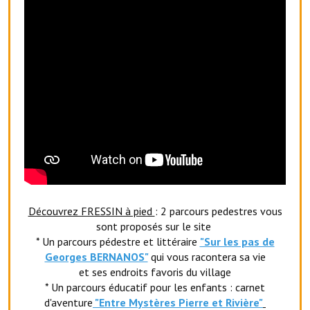
Les réseaux partenaires
L'association des maires
L'office de tourisme
Le conseil départemental
VILLE PRATIQUE
Services publics intercommunaux
Affaires scolaires, CCAS
Eaux, assainissement
Découvrez FRESSIN à pied
: 2 parcours pedestres vous
sont proposés sur le site
France services
* Un parcours pédestre et littéraire
"Sur les pas de
Georges BERNANOS"
qui vous racontera sa vie
France Renov
et ses endroits favoris du village
* Un parcours éducatif pour les enfants : carnet
Déchets ménagers, tri sélectif, encombrants
d'aventure
"Entr
e Mystères Pierre et Rivière"