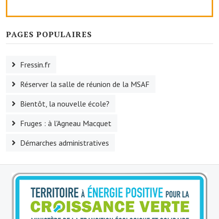
Services publics communaux
Démarches administratives
PAGES POPULAIRES
Urbanisme
Fressin.fr
Biens à louer
Réserver la salle de réunion de la MSAF
Terrains et maisons à vendre
Bientôt, la nouvelle école?
Etablissements scolaires
Fruges : à l'Agneau Macquet
Equipements sportifs
Démarches administratives
Bibliothèque
Commerçants, artisans
Commerces et professions libérales
Exploitants agricoles