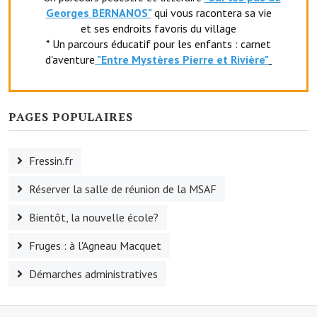
Georges BERNANOS"
qui vous racontera sa vie
Village d'art
et ses endroits favoris du village
* Un parcours éducatif pour les enfants : carnet
Les sculptures du village
d'aventure
"Entr
e Mystères Pierre et Rivière"
Une église dans l'église
Fressin, cité verte et tourisme sportif
PAGES POPULAIRES
Le sentier de la Planquette
Fressin.fr
Fressin, lauréat village fleuri
Réserver la salle de réunion de la MSAF
Le sentier de découverte du village
Bientôt, la nouvelle école?
Les foulées Fressinoises
Fruges : à l'Agneau Macquet
Le parcours cyclo le soleil de satan
Démarches administratives
Acteurs du tourisme
Les étangs de Fressin