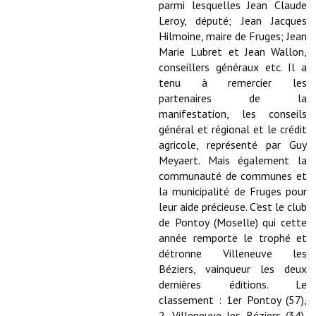
Les réseaux partenaires
parmi lesquelles Jean Claude
Leroy, député; Jean Jacques
L'association des maires
Hilmoine, maire de Fruges; Jean
Marie Lubret et Jean Wallon,
L'office de tourisme
conseillers généraux etc. Il a
tenu à remercier les
Le conseil départemental
partenaires de la
manifestation, les conseils
VILLE PRATIQUE
général et régional et le crédit
agricole, représenté par Guy
Services publics intercommunaux
Meyaert. Mais également la
communauté de communes et
Affaires scolaires, CCAS
la municipalité de Fruges pour
leur aide précieuse. C'est le club
Eaux, assainissement
de Pontoy (Moselle) qui cette
année remporte le trophé et
France services
détronne Villeneuve les
Béziers, vainqueur les deux
France Renov
dernières éditions. Le
Déchets ménagers, tri sélectif, encombrants
classement : 1er Pontoy (57),
2. Villeneuve les Béziers (34),