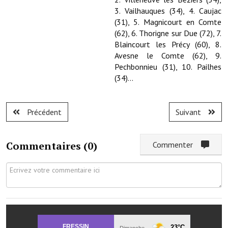
Services publics communaux
3. Vailhauques (34), 4. Caujac
(31), 5. Magnicourt en Comte
Démarches administratives
(62), 6. Thorigne sur Due (72), 7.
Blaincourt les Précy (60), 8.
Urbanisme
Avesne le Comte (62), 9.
Pechbonnieu (31), 10. Pailhes
Biens à louer
(34)...
Terrains et maisons à vendre
Précédent
Suivant
Etablissements scolaires
Equipements sportifs
Commentaires (
0
)
Commenter
Bibliothèque
Commerçants, artisans
Commerces et professions libérales
Exploitants agricoles