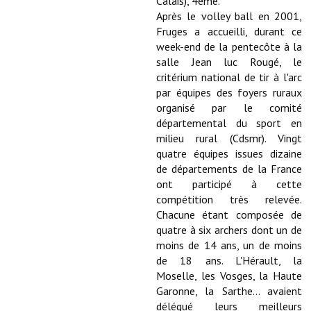
Calais), 4ème.
Après le volley ball en 2001,
Démarches administratives
Fruges a accueilli, durant ce
week-end de la pentecôte à la
Projets et travaux en cours
salle Jean luc Rougé, le
critérium national de tir à l'arc
Fêtes et manifestations
par équipes des foyers ruraux
organisé par le comité
Numéros d'urgence
départemental du sport en
milieu rural (Cdsmr). Vingt
Terrains et maisons à vendre
quatre équipes issues dizaine
de départements de la France
VOTRE MAIRIE
ont participé à cette
compétition très relevée.
Elus et agents
Chacune étant composée de
quatre à six archers dont un de
L'équipe municipale
moins de 14 ans, un de moins
de 18 ans. L'Hérault, la
Le personnel municipal
Moselle, les Vosges, la Haute
Les moyens financiers
Garonne, la Sarthe... avaient
délégué leurs meilleurs