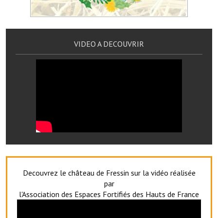
Le foyer rural
Le club de l'amitié
VIDEO A DECOUVRIR
Le comité des fêtes
L'association Avotra-France
Le foyer de la Planquette
L'association des anciens combattants
L'association des anciens sapeurs-pompiers volontaires
Village sportif
L'US Crequy Fressin
Decouvrez le château de Fressin sur la vidéo réalisée
par
La société de chasse
l'Association des Espaces Fortifiés des Hauts de France
La société de pêche