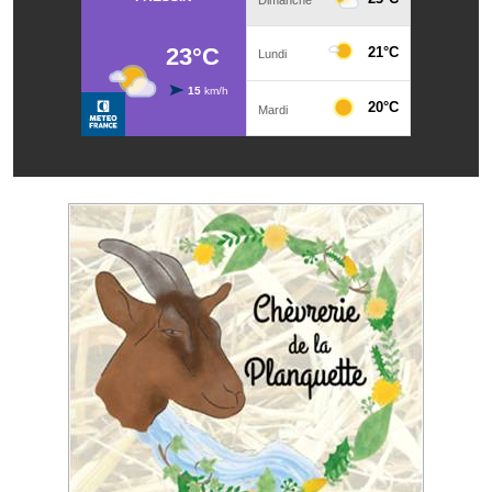
Artisans
Agents immobiliers
Réserver une salle
Salle Georges Delépine
Maison des services et des associations fressinoises
VILLE ACTIVE
Village culturel
La société musicale de l'Avenir Fressinois
La troupe théâtrale de l'Avenir Fressinois
Les Amis du Patrimoine
L'association du château