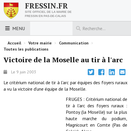
FRESSIN.FR
SITE OFFICIEL DE LA MAIRIE DE
FRESSIN EN PAS-DE-CALAIS
MENU
LES ESSENTIELS
Accueil
>
Votre mairie
>
Communication
>
Toutes les publications
Découvrez Fressin
Victoire de la Moselle au tir à l'arc
Venir à Fressin
Le 9 juin 2003
Urbanisme
Le critérium national de tir à l'arc par équipes des foyers ruraux
a vu la victoire d'une équipe de la Moselle.
Nous contacter
FRUGES : Critérium national de
Horaires de la mairie
tir à l'arc des foyers ruraux :
Pontoy (la Moselle) sur la plus
Les foulées fressinoises
haute marche du podium,
Magnicourt en Comte (Pas de
ACCÈS RAPIDE