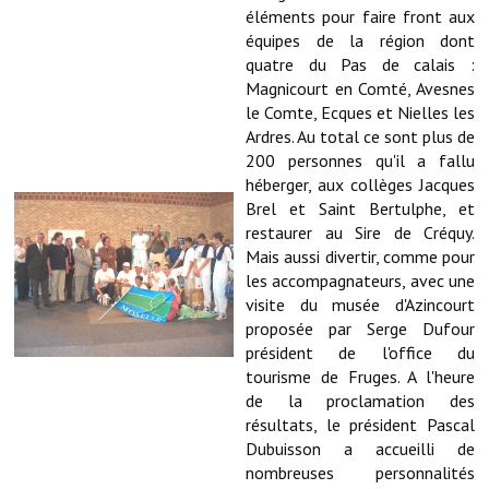
Note de synthèse financière
éléments pour faire front aux
équipes de la région dont
Rapport d'orientation budgétaire
quatre du Pas de calais :
Magnicourt en Comté, Avesnes
Actions et projets
le Comte, Ecques et Nielles les
Ardres. Au total ce sont plus de
Projets et travaux en cours
200 personnes qu'il a fallu
héberger, aux collèges Jacques
Procès verbaux des conseils municipaux
Brel et Saint Bertulphe, et
Communication
restaurer au Sire de Créquy.
Mais aussi divertir, comme pour
Le bulletin municipal : Fressinfo & Le Fressinois
les accompagnateurs, avec une
visite du musée d'Azincourt
Toutes les publications
proposée par Serge Dufour
président de l'office du
Le village dans l'intercommunalité
tourisme de Fruges. A l'heure
de la proclamation des
Communauté de communes
résultats, le président Pascal
Dubuisson a accueilli de
Autres groupements
nombreuses personnalités