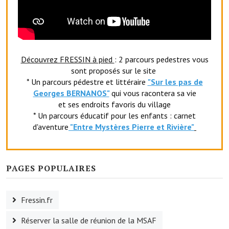
Le foyer rural
Le club de l'amitié
Le comité des fêtes
Découvrez FRESSIN à pied
: 2 parcours pedestres vous
sont proposés sur le site
L'association Avotra-France
* Un parcours pédestre et littéraire
"Sur les pas de
Georges BERNANOS"
qui vous racontera sa vie
Le foyer de la Planquette
et ses endroits favoris du village
* Un parcours éducatif pour les enfants : carnet
L'association des anciens combattants
d'aventure
"Entr
e Mystères Pierre et Rivière"
L'association des anciens sapeurs-pompiers volontaires
Village sportif
PAGES POPULAIRES
L'US Crequy Fressin
Fressin.fr
La société de chasse
Réserver la salle de réunion de la MSAF
La société de pêche