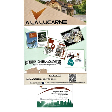
Note de synthèse financière
Rapport d'orientation budgétaire
Actions et projets
Projets et travaux en cours
Procès verbaux des conseils municipaux
Communication
Le bulletin municipal : Fressinfo & Le Fressinois
Toutes les publications
Le village dans l'intercommunalité
Communauté de communes
Autres groupements