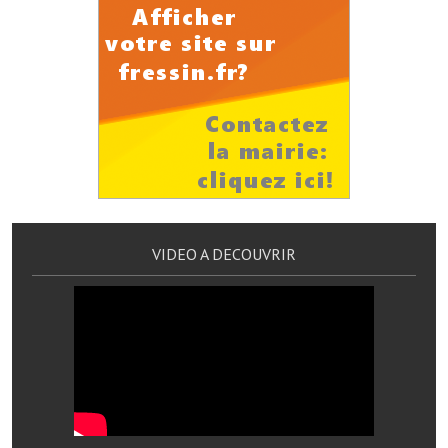
Services publics communaux
Démarches administratives
Urbanisme
Biens à louer
Terrains et maisons à vendre
Etablissements scolaires
VIDEO A DECOUVRIR
Equipements sportifs
Bibliothèque
Commerçants, artisans
Commerces et professions libérales
Exploitants agricoles