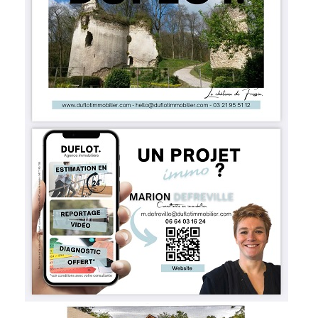
Démarches administratives
Projets et travaux en cours
Fêtes et manifestations
Numéros d'urgence
Terrains et maisons à vendre
VOTRE MAIRIE
Elus et agents
L'équipe municipale
Le personnel municipal
Les moyens financiers