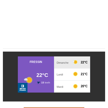
Les réseaux partenaires
L'association des maires
L'office de tourisme
Le conseil départemental
VILLE PRATIQUE
Services publics intercommunaux
Affaires scolaires, CCAS
Eaux, assainissement
France services
France Renov
Déchets ménagers, tri sélectif, encombrants