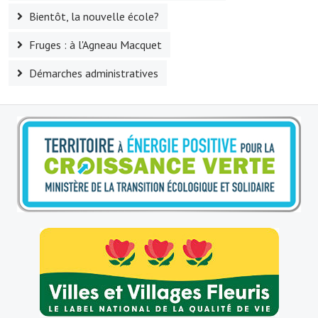
Bientôt, la nouvelle école?
Le sport au foyer rural
Fruges : à l'Agneau Macquet
Les foulées Fressinoises
Démarches administratives
Fêtes et manifestations
Le calendrier annuel
Liste et coordonnées des associations
TOURISME, PATRIMOINE
Fressin, ville d'histoire
L'église
Les panneaux du patrimoine
Le château
Georges Bernanos