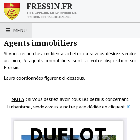
FRESSIN.FR
SITE OFFICIEL DE LA MAIRIE DE
FRESSIN EN PAS-DE-CALAIS
MENU
Agents immobiliers
LES ESSENTIELS
Si vous recherchez un bien à acheter ou si vous désirez vendre
un bien, 3 agents immobiliers sont à votre disposition sur
Découvrez Fressin
Fressin.
Venir à Fressin
Leurs coordonnées figurent ci-dessous.
Urbanisme
Nous contacter
NOTA
: si vous désirez avoir tous les détails concernant
ICI
l'urbanisme, rendez-vous à notre page dédiée en cliquant
Horaires de la mairie
Les foulées fressinoises
ACCÈS RAPIDE