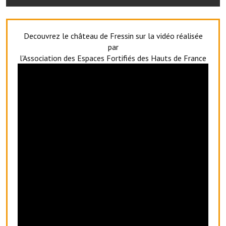
Artisans
Agents immobiliers
Decouvrez le château de Fressin sur la vidéo réalisée
par
Réserver une salle
l'Association des Espaces Fortifiés des Hauts de France
Salle Georges Delépine
Maison des services et des associations fressinoises
VILLE ACTIVE
Village culturel
La société musicale de l'Avenir Fressinois
La troupe théâtrale de l'Avenir Fressinois
Les Amis du Patrimoine
L'association du château