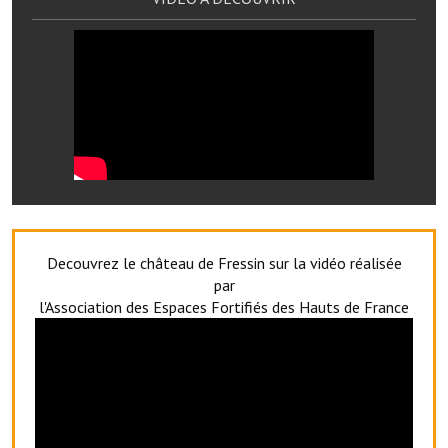
Artisans
Agents immobiliers
Réserver une salle
Salle Georges Delépine
Maison des services et des associations fressinoises
VILLE ACTIVE
Decouvrez le château de Fressin sur la vidéo réalisée
Village culturel
par
l'Association des Espaces Fortifiés des Hauts de France
La société musicale de l'Avenir Fressinois
La troupe théâtrale de l'Avenir Fressinois
Les Amis du Patrimoine
L'association du château