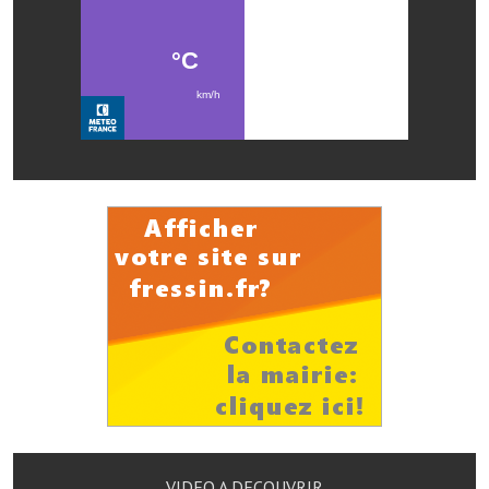
Services publics communaux
Démarches administratives
Urbanisme
Biens à louer
Terrains et maisons à vendre
Etablissements scolaires
Equipements sportifs
Bibliothèque
Commerçants, artisans
Commerces et professions libérales
Exploitants agricoles
VIDEO A DECOUVRIR