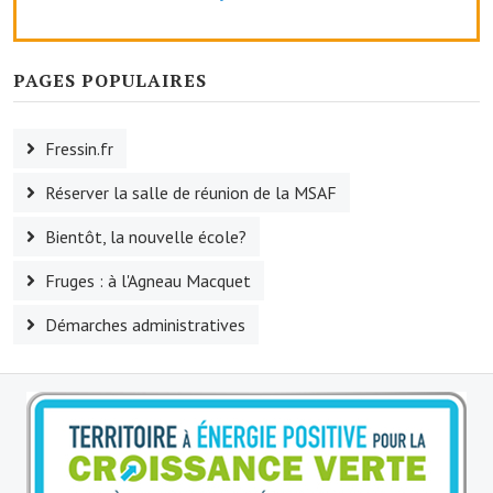
Le sport au foyer rural
Les foulées Fressinoises
PAGES POPULAIRES
Fêtes et manifestations
Fressin.fr
Le calendrier annuel
Réserver la salle de réunion de la MSAF
Liste et coordonnées des associations
Bientôt, la nouvelle école?
TOURISME, PATRIMOINE
Fruges : à l'Agneau Macquet
Fressin, ville d'histoire
Démarches administratives
L'église
Les panneaux du patrimoine
Le château
Georges Bernanos