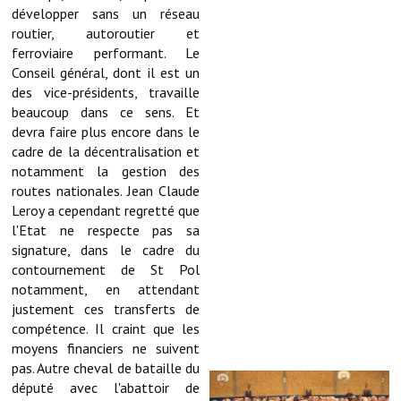
Les réseaux partenaires
développer sans un réseau
routier, autoroutier et
L'association des maires
ferroviaire performant. Le
Conseil général, dont il est un
L'office de tourisme
des vice-présidents, travaille
beaucoup dans ce sens. Et
Le conseil départemental
devra faire plus encore dans le
cadre de la décentralisation et
VILLE PRATIQUE
notamment la gestion des
routes nationales. Jean Claude
Services publics intercommunaux
Leroy a cependant regretté que
l'Etat ne respecte pas sa
Affaires scolaires, CCAS
signature, dans le cadre du
contournement de St Pol
Eaux, assainissement
notamment, en attendant
France services
justement ces transferts de
compétence. Il craint que les
France Renov
moyens financiers ne suivent
pas. Autre cheval de bataille du
Déchets ménagers, tri sélectif, encombrants
député avec l'abattoir de