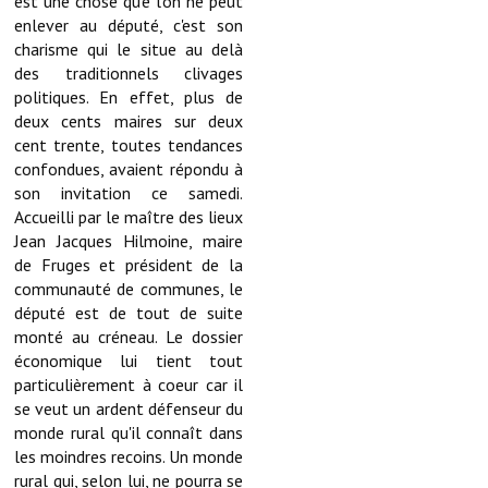
est une chose que l'on ne peut
Note de synthèse financière
enlever au député, c'est son
charisme qui le situe au delà
Rapport d'orientation budgétaire
des traditionnels clivages
politiques. En effet, plus de
Actions et projets
deux cents maires sur deux
Projets et travaux en cours
cent trente, toutes tendances
confondues, avaient répondu à
Procès verbaux des conseils municipaux
son invitation ce samedi.
Accueilli par le maître des lieux
Communication
Jean Jacques Hilmoine, maire
de Fruges et président de la
Le bulletin municipal : Fressinfo & Le Fressinois
communauté de communes, le
député est de tout de suite
Toutes les publications
monté au créneau. Le dossier
économique lui tient tout
Le village dans l'intercommunalité
particulièrement à coeur car il
Communauté de communes
se veut un ardent défenseur du
monde rural qu'il connaît dans
Autres groupements
les moindres recoins. Un monde
rural qui, selon lui, ne pourra se