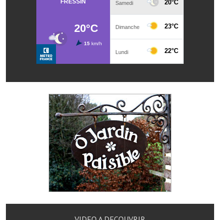
Village d'art
Les sculptures du village
Une église dans l'église
Fressin, cité verte et tourisme sportif
Le sentier de la Planquette
Fressin, lauréat village fleuri
Le sentier de découverte du village
Les foulées Fressinoises
Le parcours cyclo le soleil de satan
Acteurs du tourisme
Les étangs de Fressin
VIDEO A DECOUVRIR