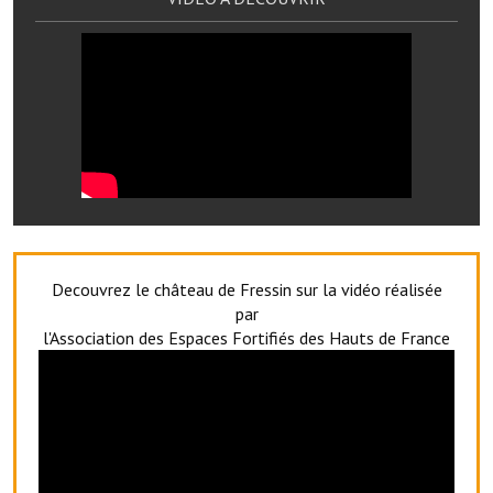
O' jardin paisible
Les gites ruraux
L'office du tourisme
La chèvrerie de la Planquette
Decouvrez le château de Fressin sur la vidéo réalisée
par
l'Association des Espaces Fortifiés des Hauts de France