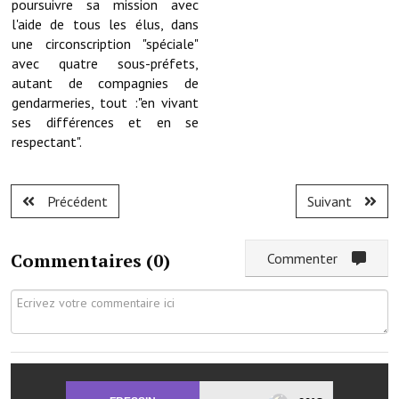
poursuivre sa mission avec
l'aide de tous les élus, dans
Le sport au foyer rural
une circonscription "spéciale"
Les foulées Fressinoises
avec quatre sous-préfets,
autant de compagnies de
Fêtes et manifestations
gendarmeries, tout :"en vivant
ses différences et en se
Le calendrier annuel
respectant".
Liste et coordonnées des associations
Précédent
Suivant
TOURISME, PATRIMOINE
Fressin, ville d'histoire
Commentaires (
0
)
Commenter
L'église
Les panneaux du patrimoine
Le château
Georges Bernanos