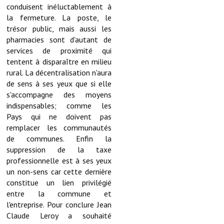
conduisent inéluctablement à
Le foyer rural
la fermeture. La poste, le
trésor public, mais aussi les
Le club de l'amitié
pharmacies sont d'autant de
services de proximité qui
Le comité des fêtes
tentent à disparaître en milieu
rural. La décentralisation n'aura
L'association Avotra-France
de sens à ses yeux que si elle
s'accompagne des moyens
Le foyer de la Planquette
indispensables; comme les
L'association des anciens combattants
Pays qui ne doivent pas
remplacer les communautés
L'association des anciens sapeurs-pompiers volontaires
de communes. Enfin la
suppression de la taxe
Village sportif
professionnelle est à ses yeux
un non-sens car cette dernière
L'US Crequy Fressin
constitue un lien privilégié
entre la commune et
La société de chasse
l'entreprise. Pour conclure Jean
Claude Leroy a souhaité
La société de pêche