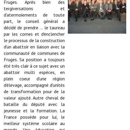
Fruges. Après bien des
Services publics communaux
tergiversations et
d'atermoiements de toute
Démarches administratives
part, le conseil général a
décidé de prendre ... le taureau
Urbanisme
par les cornes et d'enclencher
le processus de la construction
Biens à louer
d'un abattoir en liaison avec la
Terrains et maisons à vendre
communauté de communes de
Fruges. Sa position a toujours
Etablissements scolaires
été très clair à ce sujet avec un
abattoir multi espèces, en
Equipements sportifs
plein coeur d'une région
d'élevage, accompagné d'unités
Bibliothèque
de transformation pour de la
valeur ajouté. Autre cheval de
Commerçants, artisans
bataille du député avec la
jeunesse et la formation. La
Commerces et professions libérales
France possède pour lui, le
Exploitants agricoles
meilleur système scolaire au
monde. Une éducation qui