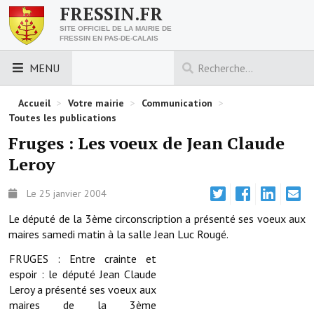
FRESSIN.FR
SITE OFFICIEL DE LA MAIRIE DE
FRESSIN EN PAS-DE-CALAIS
MENU
LES ESSENTIELS
Accueil
>
Votre mairie
>
Communication
>
Toutes les publications
Découvrez Fressin
Fruges : Les voeux de Jean Claude
Leroy
Venir à Fressin
Urbanisme
Le 25 janvier 2004
Le député de la 3ème circonscription a présenté ses voeux aux
Nous contacter
maires samedi matin à la salle Jean Luc Rougé.
Horaires de la mairie
FRUGES : Entre crainte et
espoir : le député Jean Claude
Les foulées fressinoises
Leroy a présenté ses voeux aux
maires de la 3ème
ACCÈS RAPIDE