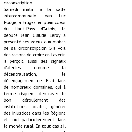
circonscription.
Samedi matin à la salle
Démarches administratives
intercommunale Jean Luc
Rougé, à Fruges, en plein coeur
Projets et travaux en cours
du Haut-Pays d'Artois, le
député Jean Claude Leroy a
Fêtes et manifestations
présenté ses voeux aux maires
de sa circonscription. S'il voit
Numéros d'urgence
des raisons de croire en l'avenir,
Terrains et maisons à vendre
il perçoit aussi des signaux
d'alertes comme la
VOTRE MAIRIE
décentralisation, le
désengagement de l'Etat dans
de nombreux domaines, qui à
Elus et agents
terme risquent d'entraver le
L'équipe municipale
bon déroulement des
institutions locales, générer
Le personnel municipal
des injustices dans les Régions
et tout particulièrement dans
Les moyens financiers
le monde rural. En tout cas s'il