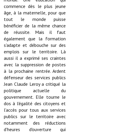
Artisans
commence dès le plus jeune
âge, à la maternelle, pour que
Agents immobiliers
tout le monde puisse
bénéficier de la même chance
Réserver une salle
de réussite. Mais il faut
également que la formation
Salle Georges Delépine
s'adapte et débouche sur des
emplois sur le territoire. Là
Maison des services et des associations fressinoises
aussi il a exprimé ses craintes
avec la suppression de postes
VILLE ACTIVE
à la prochaine rentrée. Ardent
défenseur des services publics
Village culturel
Jean Claude Leroy a critiqué la
politique actuelle du
La société musicale de l'Avenir Fressinois
gouvernement. Elle tourne le
dos à l'égalité des citoyens et
La troupe théâtrale de l'Avenir Fressinois
l'accès pour tous aux services
Les Amis du Patrimoine
publics sur le territoire avec
notamment des réductions
L'association du château
d'heures d'ouverture qui