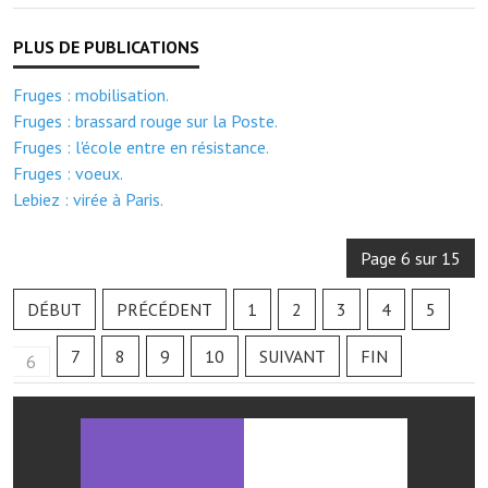
Note de synthèse financière
Rapport d'orientation budgétaire
Fruges : mobilisation.
Actions et projets
Fruges : brassard rouge sur la Poste.
Projets et travaux en cours
Fruges : l'école entre en résistance.
Fruges : voeux.
Procès verbaux des conseils municipaux
Lebiez : virée à Paris.
Communication
Page 6 sur 15
Le bulletin municipal : Fressinfo & Le Fressinois
DÉBUT
PRÉCÉDENT
1
2
3
4
5
Toutes les publications
7
8
9
10
SUIVANT
FIN
6
Le village dans l'intercommunalité
Communauté de communes
Autres groupements