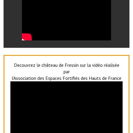
Services publics communaux
Démarches administratives
Urbanisme
Biens à louer
Terrains et maisons à vendre
Decouvrez le château de Fressin sur la vidéo réalisée
Etablissements scolaires
par
Equipements sportifs
l'Association des Espaces Fortifiés des Hauts de France
Bibliothèque
Commerçants, artisans
Commerces et professions libérales
Exploitants agricoles