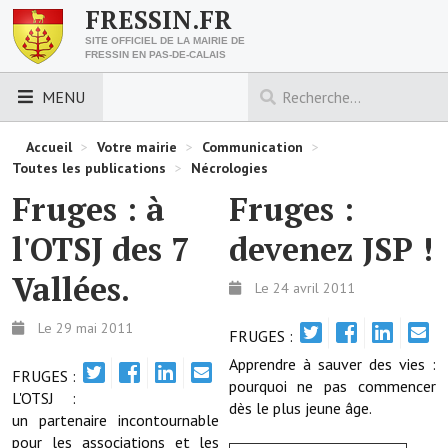
FRESSIN.FR
SITE OFFICIEL DE LA MAIRIE DE
FRESSIN EN PAS-DE-CALAIS
MENU
LES ESSENTIELS
Accueil
>
Votre mairie
>
Communication
>
Toutes les publications
>
Nécrologies
Découvrez Fressin
Fruges : à
Fruges :
Venir à Fressin
l'OTSJ des 7
devenez JSP !
Urbanisme
Vallées.
Le 24 avril 2011
Nous contacter
Le 29 mai 2011
FRUGES :
Horaires de la mairie
Apprendre à sauver des vies :
FRUGES :
pourquoi ne pas commencer
L'OTSJ :
Les foulées fressinoises
dès le plus jeune âge.
un partenaire incontournable
pour les associations et les
ACCÈS RAPIDE