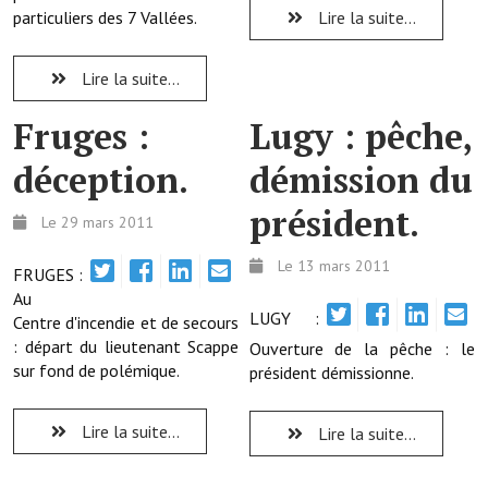
particuliers des 7 Vallées.
Lire la suite...
Démarches administratives
Lire la suite...
Projets et travaux en cours
Fruges :
Lugy : pêche,
Fêtes et manifestations
déception.
démission du
Numéros d'urgence
président.
Le 29 mars 2011
Terrains et maisons à vendre
Le 13 mars 2011
VOTRE MAIRIE
FRUGES :
Au
LUGY :
Centre d'incendie et de secours
Elus et agents
: départ du lieutenant Scappe
Ouverture de la pêche : le
L'équipe municipale
sur fond de polémique.
président démissionne.
Le personnel municipal
Lire la suite...
Lire la suite...
Les moyens financiers