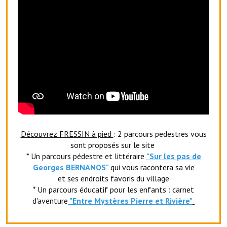
Artisans
Agents immobiliers
Réserver une salle
Salle Georges Delépine
Maison des services et des associations fressinoises
VILLE ACTIVE
Découvrez FRESSIN à pied
: 2 parcours pedestres vous
Village culturel
sont proposés sur le site
* Un parcours pédestre et littéraire
"Sur les pas de
La société musicale de l'Avenir Fressinois
Georges BERNANOS"
qui vous racontera sa vie
La troupe théâtrale de l'Avenir Fressinois
et ses endroits favoris du village
* Un parcours éducatif pour les enfants : carnet
Les Amis du Patrimoine
d'aventure
"Entr
e Mystères Pierre et Rivière"
L'association du château