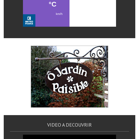
Les réseaux partenaires
L'association des maires
L'office de tourisme
Le conseil départemental
VILLE PRATIQUE
Services publics intercommunaux
Affaires scolaires, CCAS
Eaux, assainissement
France services
France Renov
VIDEO A DECOUVRIR
Déchets ménagers, tri sélectif, encombrants