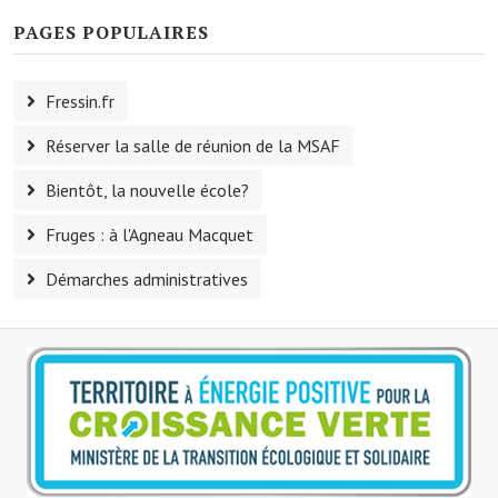
Le foyer rural
PAGES POPULAIRES
Le club de l'amitié
Fressin.fr
Le comité des fêtes
Réserver la salle de réunion de la MSAF
L'association Avotra-France
Bientôt, la nouvelle école?
Le foyer de la Planquette
Fruges : à l'Agneau Macquet
L'association des anciens combattants
Démarches administratives
L'association des anciens sapeurs-pompiers volontaires
Village sportif
L'US Crequy Fressin
La société de chasse
La société de pêche