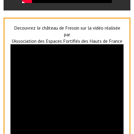
Les réseaux partenaires
L'association des maires
L'office de tourisme
Decouvrez le château de Fressin sur la vidéo réalisée
par
Le conseil départemental
l'Association des Espaces Fortifiés des Hauts de France
VILLE PRATIQUE
Services publics intercommunaux
Affaires scolaires, CCAS
Eaux, assainissement
France services
France Renov
Déchets ménagers, tri sélectif, encombrants