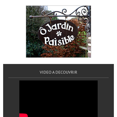
Note de synthèse financière
Rapport d'orientation budgétaire
Actions et projets
Projets et travaux en cours
Procès verbaux des conseils municipaux
Communication
Le bulletin municipal : Fressinfo & Le Fressinois
VIDEO A DECOUVRIR
Toutes les publications
Le village dans l'intercommunalité
Communauté de communes
Autres groupements