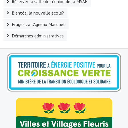
Réserver la salle de réunion de la MSAF
Artisans
Bientôt, la nouvelle école?
Agents immobiliers
Fruges : à l'Agneau Macquet
Réserver une salle
Démarches administratives
Salle Georges Delépine
Maison des services et des associations fressinoises
VILLE ACTIVE
Village culturel
La société musicale de l'Avenir Fressinois
La troupe théâtrale de l'Avenir Fressinois
Les Amis du Patrimoine
L'association du château