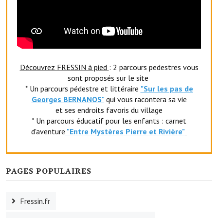
Services publics communaux
Démarches administratives
Urbanisme
Découvrez FRESSIN à pied
: 2 parcours pedestres vous
Biens à louer
sont proposés sur le site
Terrains et maisons à vendre
* Un parcours pédestre et littéraire
"Sur les pas de
Georges BERNANOS"
qui vous racontera sa vie
Etablissements scolaires
et ses endroits favoris du village
* Un parcours éducatif pour les enfants : carnet
Equipements sportifs
d'aventure
"Entr
e Mystères Pierre et Rivière"
Bibliothèque
Commerçants, artisans
PAGES POPULAIRES
Commerces et professions libérales
Fressin.fr
Exploitants agricoles