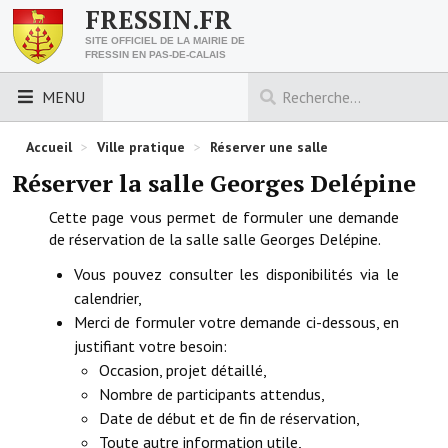
FRESSIN.FR
SITE OFFICIEL DE LA MAIRIE DE
FRESSIN EN PAS-DE-CALAIS
MENU
LES ESSENTIELS
Accueil
>
Ville pratique
>
Réserver une salle
Réserver la salle Georges Delépine
Découvrez Fressin
Cette page vous permet de formuler une demande
Venir à Fressin
de réservation de la salle salle Georges Delépine.
Vous pouvez consulter les disponibilités via le
Urbanisme
calendrier,
Nous contacter
Merci de formuler votre demande ci-dessous, en
justifiant votre besoin:
Horaires de la mairie
Occasion, projet détaillé,
Nombre de participants attendus,
Les foulées fressinoises
Date de début et de fin de réservation,
ACCÈS RAPIDE
Toute autre information utile,