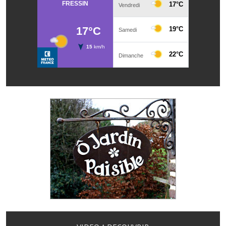
Services publics communaux
Démarches administratives
Urbanisme
Biens à louer
Terrains et maisons à vendre
Etablissements scolaires
Equipements sportifs
Bibliothèque
Commerçants, artisans
Commerces et professions libérales
Exploitants agricoles