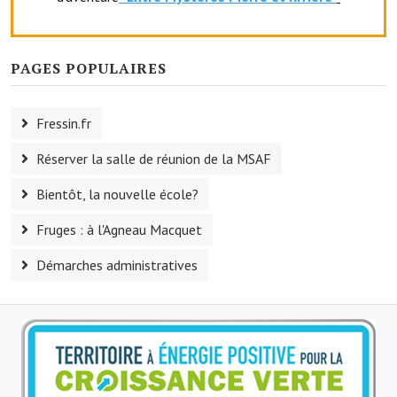
Le sport au foyer rural
Les foulées Fressinoises
PAGES POPULAIRES
Fêtes et manifestations
Fressin.fr
Le calendrier annuel
Réserver la salle de réunion de la MSAF
Liste et coordonnées des associations
Bientôt, la nouvelle école?
TOURISME, PATRIMOINE
Fruges : à l'Agneau Macquet
Fressin, ville d'histoire
Démarches administratives
L'église
Les panneaux du patrimoine
Le château
Georges Bernanos