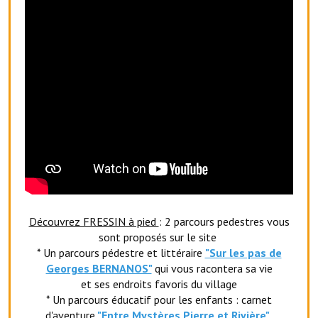
Le foyer rural
Le club de l'amitié
Le comité des fêtes
L'association Avotra-France
Le foyer de la Planquette
L'association des anciens combattants
L'association des anciens sapeurs-pompiers volontaires
Découvrez FRESSIN à pied
: 2 parcours pedestres vous
Village sportif
sont proposés sur le site
L'US Crequy Fressin
* Un parcours pédestre et littéraire
"Sur les pas de
Georges BERNANOS"
qui vous racontera sa vie
La société de chasse
et ses endroits favoris du village
* Un parcours éducatif pour les enfants : carnet
La société de pêche
d'aventure
"Entr
e Mystères Pierre et Rivière"