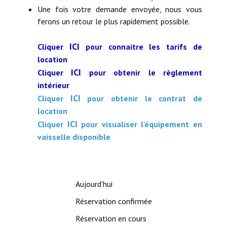
Une fois votre demande envoyée, nous vous
Démarches administratives
ferons un retour le plus rapidement possible.
Projets et travaux en cours
ICI
Cliquer
pour connaitre les tarifs de
location
Fêtes et manifestations
ICI
Cliquer
pour obtenir le règlement
Numéros d'urgence
intérieur
ICI
Cliquer
pour obtenir le contrat de
Terrains et maisons à vendre
location
ICI
Cliquer
pour visualiser l'équipement en
VOTRE MAIRIE
vaisselle disponible
Elus et agents
L'équipe municipale
Aujourd'hui
Le personnel municipal
Réservation confirmée
Les moyens financiers
Réservation en cours