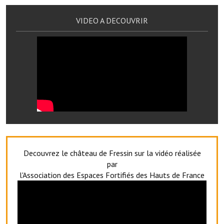
Note de synthèse financière
VIDEO A DECOUVRIR
Rapport d'orientation budgétaire
Actions et projets
Projets et travaux en cours
Procès verbaux des conseils municipaux
Communication
Le bulletin municipal : Fressinfo & Le Fressinois
Toutes les publications
Decouvrez le château de Fressin sur la vidéo réalisée
par
Le village dans l'intercommunalité
l'Association des Espaces Fortifiés des Hauts de France
Communauté de communes
Autres groupements