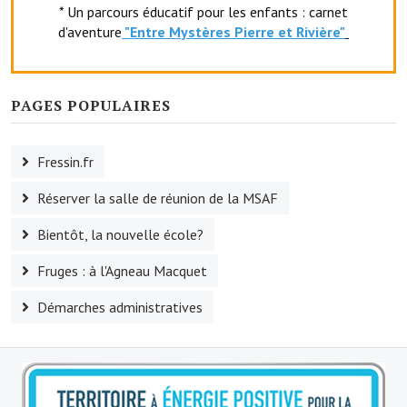
* Un parcours éducatif pour les enfants : carnet
Services publics communaux
d'aventure
"Entr
e Mystères Pierre et Rivière"
Démarches administratives
Urbanisme
PAGES POPULAIRES
Biens à louer
Fressin.fr
Terrains et maisons à vendre
Réserver la salle de réunion de la MSAF
Etablissements scolaires
Bientôt, la nouvelle école?
Equipements sportifs
Fruges : à l'Agneau Macquet
Bibliothèque
Démarches administratives
Commerçants, artisans
Commerces et professions libérales
Exploitants agricoles