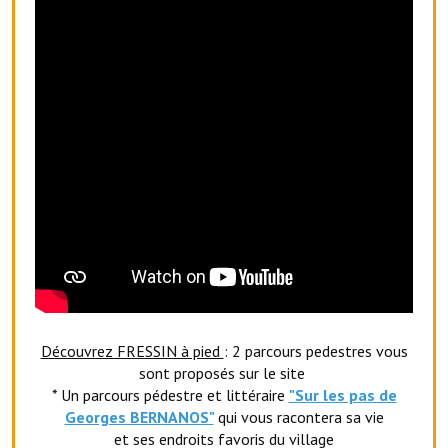
Les réseaux partenaires
L'association des maires
L'office de tourisme
Le conseil départemental
VILLE PRATIQUE
Services publics intercommunaux
Affaires scolaires, CCAS
Eaux, assainissement
France services
Découvrez FRESSIN à pied
: 2 parcours pedestres vous
sont proposés sur le site
France Renov
* Un parcours pédestre et littéraire
"Sur les pas de
Georges BERNANOS"
qui vous racontera sa vie
Déchets ménagers, tri sélectif, encombrants
et ses endroits favoris du village