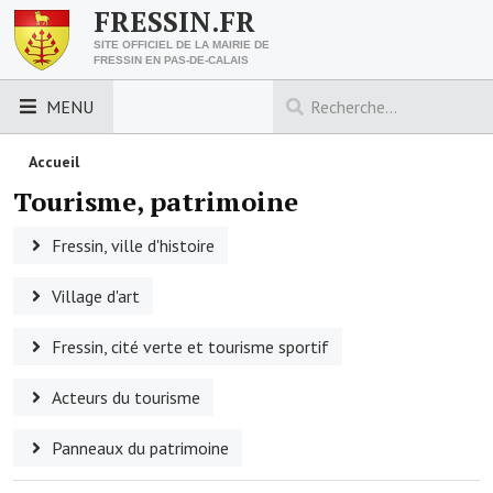
FRESSIN.FR
SITE OFFICIEL DE LA MAIRIE DE
FRESSIN EN PAS-DE-CALAIS
MENU
LES ESSENTIELS
Accueil
Tourisme, patrimoine
Découvrez Fressin
Fressin, ville d'histoire
Venir à Fressin
Village d'art
Urbanisme
Fressin, cité verte et tourisme sportif
Nous contacter
Horaires de la mairie
Acteurs du tourisme
Les foulées fressinoises
Panneaux du patrimoine
ACCÈS RAPIDE