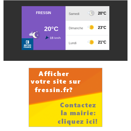
Démarches administratives
Projets et travaux en cours
Fêtes et manifestations
Numéros d'urgence
Terrains et maisons à vendre
VOTRE MAIRIE
Elus et agents
L'équipe municipale
Le personnel municipal
Les moyens financiers