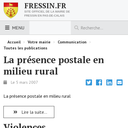
FRESSIN.FR
SITE OFFICIEL DE LA MAIRIE DE
FRESSIN EN PAS-DE-CALAIS
MENU
LES ESSENTIELS
Accueil
>
Votre mairie
>
Communication
>
Toutes les publications
Découvrez Fressin
La présence postale en
Venir à Fressin
milieu rural
Urbanisme
Le 5 mars 2007
Nous contacter
La présence postale en milieu rural
Horaires de la mairie
Lire la suite...
Les foulées fressinoises
Violences
ACCÈS RAPIDE