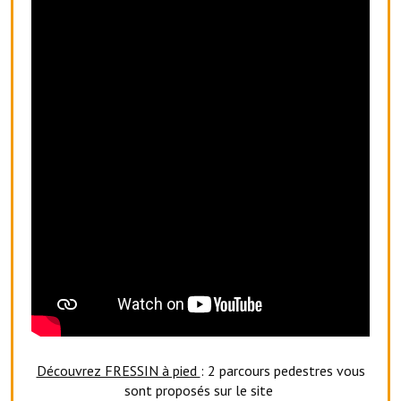
Artisans
Agents immobiliers
Réserver une salle
Salle Georges Delépine
Maison des services et des associations fressinoises
VILLE ACTIVE
Village culturel
La société musicale de l'Avenir Fressinois
La troupe théâtrale de l'Avenir Fressinois
Les Amis du Patrimoine
Découvrez FRESSIN à pied
: 2 parcours pedestres vous
L'association du château
sont proposés sur le site