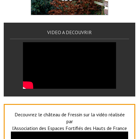
Services publics communaux
Démarches administratives
Urbanisme
VIDEO A DECOUVRIR
Biens à louer
Terrains et maisons à vendre
Etablissements scolaires
Equipements sportifs
Bibliothèque
Commerçants, artisans
Decouvrez le château de Fressin sur la vidéo réalisée
Commerces et professions libérales
par
l'Association des Espaces Fortifiés des Hauts de France
Exploitants agricoles