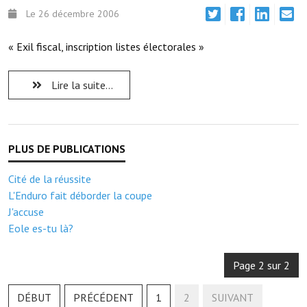
Note de synthèse financière
Le 26 décembre 2006
Rapport d'orientation budgétaire
« Exil fiscal, inscription listes électorales »
Actions et projets
Lire la suite...
Projets et travaux en cours
Procès verbaux des conseils municipaux
Communication
Le bulletin municipal : Fressinfo & Le Fressinois
Cité de la réussite
L'Enduro fait déborder la coupe
Toutes les publications
J'accuse
Eole es-tu là?
Le village dans l'intercommunalité
Communauté de communes
Page 2 sur 2
Autres groupements
DÉBUT
PRÉCÉDENT
1
2
SUIVANT