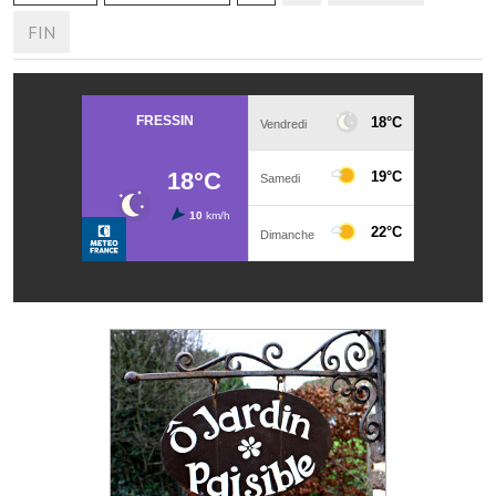
Les réseaux partenaires
FIN
L'association des maires
L'office de tourisme
Le conseil départemental
VILLE PRATIQUE
Services publics intercommunaux
Affaires scolaires, CCAS
Eaux, assainissement
France services
France Renov
Déchets ménagers, tri sélectif, encombrants