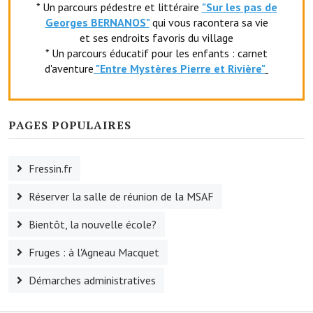
* Un parcours pédestre et littéraire
"Sur les pas de
Le foyer rural
Georges BERNANOS"
qui vous racontera sa vie
et ses endroits favoris du village
Le club de l'amitié
* Un parcours éducatif pour les enfants : carnet
d'aventure
"Entr
e Mystères Pierre et Rivière"
Le comité des fêtes
L'association Avotra-France
PAGES POPULAIRES
Le foyer de la Planquette
L'association des anciens combattants
Fressin.fr
L'association des anciens sapeurs-pompiers volontaires
Réserver la salle de réunion de la MSAF
Village sportif
Bientôt, la nouvelle école?
L'US Crequy Fressin
Fruges : à l'Agneau Macquet
La société de chasse
Démarches administratives
La société de pêche