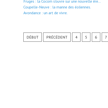
Fruges : la Cocom s'ouvre sur une nouvelle ère...
Coupelle-Neuve : la manne des éoliennes.
Avondance : un art de vivre.
DÉBUT
PRÉCÉDENT
4
5
6
7