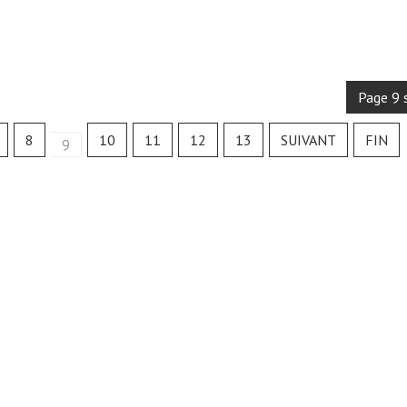
Page 9 
8
10
11
12
13
SUIVANT
FIN
9