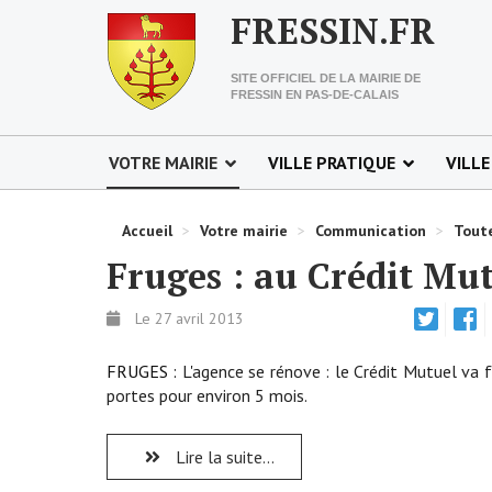
FRESSIN.FR
SITE OFFICIEL DE LA MAIRIE DE
FRESSIN EN PAS-DE-CALAIS
VOTRE MAIRIE
VILLE PRATIQUE
VILLE
Accueil
>
Votre mairie
>
Communication
>
Toute
Fruges : au Crédit Mut
Le 27 avril 2013
FRUGES :
L'agence se rénove : le Crédit Mutuel va 
portes pour environ 5 mois.
Lire la suite...