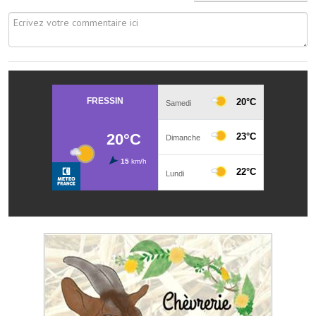
Services publics communaux
Démarches administratives
Urbanisme
Biens à louer
Terrains et maisons à vendre
Etablissements scolaires
Equipements sportifs
Bibliothèque
Commerçants, artisans
Commerces et professions libérales
Exploitants agricoles