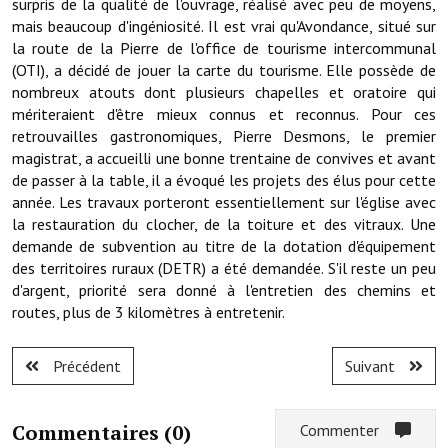
surpris de la qualité de l'ouvrage, réalisé avec peu de moyens,
Les réseaux partenaires
mais beaucoup d'ingéniosité. Il est vrai qu'Avondance, situé sur
L'association des maires
la route de la Pierre de l'office de tourisme intercommunal
(OTI), a décidé de jouer la carte du tourisme. Elle possède de
L'office de tourisme
nombreux atouts dont plusieurs chapelles et oratoire qui
mériteraient d'être mieux connus et reconnus. Pour ces
Le conseil départemental
retrouvailles gastronomiques, Pierre Desmons, le premier
magistrat, a accueilli une bonne trentaine de convives et avant
VILLE PRATIQUE
de passer à la table, il a évoqué les projets des élus pour cette
année. Les travaux porteront essentiellement sur l'église avec
Services publics intercommunaux
la restauration du clocher, de la toiture et des vitraux. Une
demande de subvention au titre de la dotation d'équipement
Affaires scolaires, CCAS
des territoires ruraux (DETR) a été demandée. S'il reste un peu
d'argent, priorité sera donné à l'entretien des chemins et
Eaux, assainissement
routes, plus de 3 kilomètres à entretenir.
France services
Précédent
Suivant
France Renov
Déchets ménagers, tri sélectif, encombrants
Commentaires (
0
)
Commenter