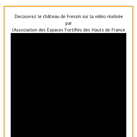
Le foyer rural
Decouvrez le château de Fressin sur la vidéo réalisée
Le club de l'amitié
par
l'Association des Espaces Fortifiés des Hauts de France
Le comité des fêtes
L'association Avotra-France
Le foyer de la Planquette
L'association des anciens combattants
L'association des anciens sapeurs-pompiers volontaires
Village sportif
L'US Crequy Fressin
La société de chasse
La société de pêche