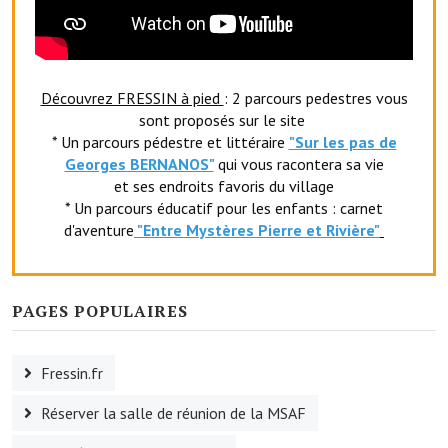
Le sport au foyer rural
Les foulées Fressinoises
Découvrez FRESSIN à pied
: 2 parcours pedestres vous
Fêtes et manifestations
sont proposés sur le site
* Un parcours pédestre et littéraire
"Sur les pas de
Le calendrier annuel
Georges BERNANOS"
qui vous racontera sa vie
et ses endroits favoris du village
Liste et coordonnées des associations
* Un parcours éducatif pour les enfants : carnet
d'aventure
"Entr
e Mystères Pierre et Rivière"
TOURISME, PATRIMOINE
Fressin, ville d'histoire
PAGES POPULAIRES
L'église
Les panneaux du patrimoine
Fressin.fr
Le château
Réserver la salle de réunion de la MSAF
Georges Bernanos