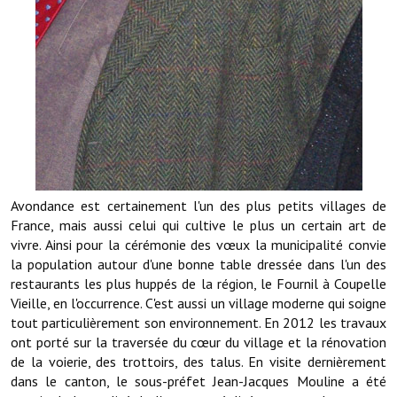
Note de synthèse financière
Rapport d'orientation budgétaire
Actions et projets
Projets et travaux en cours
Procès verbaux des conseils municipaux
Communication
Avondance est certainement l'un des plus petits villages de
Le bulletin municipal : Fressinfo & Le Fressinois
France, mais aussi celui qui cultive le plus un certain art de
vivre. Ainsi pour la cérémonie des vœux la municipalité convie
Toutes les publications
la population autour d'une bonne table dressée dans l'un des
restaurants les plus huppés de la région, le Fournil à Coupelle
Le village dans l'intercommunalité
Vieille, en l'occurrence. C'est aussi un village moderne qui soigne
tout particulièrement son environnement. En 2012 les travaux
Communauté de communes
ont porté sur la traversée du cœur du village et la rénovation
de la voierie, des trottoirs, des talus. En visite dernièrement
Autres groupements
dans le canton, le sous-préfet Jean-Jacques Mouline a été