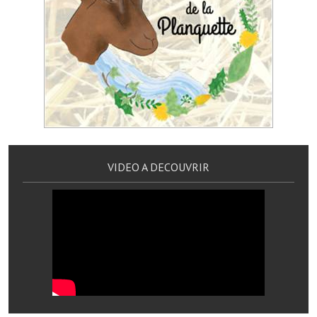
Artisans
Agents immobiliers
Réserver une salle
Salle Georges Delépine
Maison des services et des associations fressinoises
VILLE ACTIVE
VIDEO A DECOUVRIR
Village culturel
La société musicale de l'Avenir Fressinois
La troupe théâtrale de l'Avenir Fressinois
Les Amis du Patrimoine
L'association du château