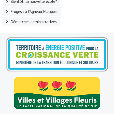
Bientôt, la nouvelle école?
Village d'art
Fruges : à l'Agneau Macquet
Les sculptures du village
Démarches administratives
Une église dans l'église
Fressin, cité verte et tourisme sportif
Le sentier de la Planquette
Fressin, lauréat village fleuri
Le sentier de découverte du village
Les foulées Fressinoises
Le parcours cyclo le soleil de satan
Acteurs du tourisme
Les étangs de Fressin