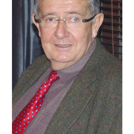
Démarches administratives
Projets et travaux en cours
Fêtes et manifestations
Numéros d'urgence
Terrains et maisons à vendre
VOTRE MAIRIE
Elus et agents
L'équipe municipale
Le personnel municipal
Les moyens financiers