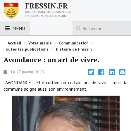
FRESSIN.FR
SITE OFFICIEL DE LA MAIRIE DE
FRESSIN EN PAS-DE-CALAIS
MENU
LES ESSENTIELS
Accueil
>
Votre mairie
>
Communication
>
Toutes les publications
>
Histoire de Fressin
Découvrez Fressin
Avondance : un art de vivre.
Venir à Fressin
Le 27 janvier 2013
Urbanisme
AVONDANCE : Elle cultive un certain art de vivre : mais la
commune soigne aussi son environnement.
Nous contacter
Horaires de la mairie
Les foulées fressinoises
ACCÈS RAPIDE