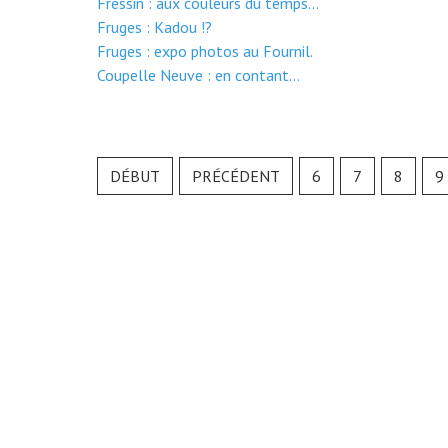
Fressin : aux couleurs du temps...
Fruges : Kadou !?
Fruges : expo photos au Fournil.
Coupelle Neuve : en contant...
DÉBUT
PRÉCÉDENT
6
7
8
9