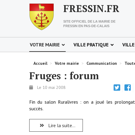
FRESSIN.FR
SITE OFFICIEL DE LA MAIRIE DE
FRESSIN EN PAS-DE-CALAIS
VOTRE MAIRIE
VILLE PRATIQUE
VILLE
Accueil
>
Votre mairie
>
Communication
>
Toute
Fruges : forum
Le 10 mai 2008
Fin du salon Ruralivres : on a joué les prolonga
succès.
Lire la suite...