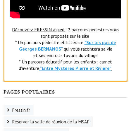
Le foyer rural
Le club de l'amitié
Découvrez FRESSIN à pied
: 2 parcours pedestres vous
Le comité des fêtes
sont proposés sur le site
* Un parcours pédestre et littéraire
"Sur les pas de
L'association Avotra-France
Georges BERNANOS"
qui vous racontera sa vie
et ses endroits favoris du village
Le foyer de la Planquette
* Un parcours éducatif pour les enfants : carnet
L'association des anciens combattants
d'aventure
"Entr
e Mystères Pierre et Rivière"
L'association des anciens sapeurs-pompiers volontaires
PAGES POPULAIRES
Village sportif
L'US Crequy Fressin
Fressin.fr
La société de chasse
Réserver la salle de réunion de la MSAF
La société de pêche