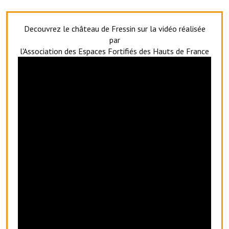
Artisans
Decouvrez le château de Fressin sur la vidéo réalisée
Agents immobiliers
par
Réserver une salle
l'Association des Espaces Fortifiés des Hauts de France
Salle Georges Delépine
Maison des services et des associations fressinoises
VILLE ACTIVE
Village culturel
La société musicale de l'Avenir Fressinois
La troupe théâtrale de l'Avenir Fressinois
Les Amis du Patrimoine
L'association du château