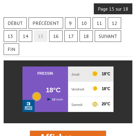
Les réseaux partenaires
Page 15 sur 18
L'association des maires
DÉBUT
PRÉCÉDENT
9
10
11
12
L'office de tourisme
13
14
15
16
17
18
SUIVANT
Le conseil départemental
FIN
VILLE PRATIQUE
Services publics intercommunaux
Affaires scolaires, CCAS
Eaux, assainissement
France services
France Renov
Déchets ménagers, tri sélectif, encombrants