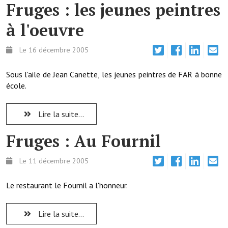
Fruges : les jeunes peintres
Démarches administratives
à l'oeuvre
Projets et travaux en cours
Le 16 décembre 2005
Fêtes et manifestations
Sous l'aile de Jean Canette, les jeunes peintres de FAR à bonne
Numéros d'urgence
école.
Terrains et maisons à vendre
Lire la suite...
VOTRE MAIRIE
Fruges : Au Fournil
Elus et agents
Le 11 décembre 2005
L'équipe municipale
Le restaurant le Fournil a l'honneur.
Le personnel municipal
Les moyens financiers
Lire la suite...