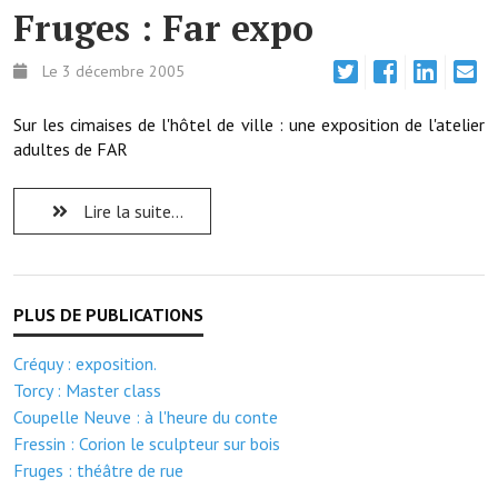
Note de synthèse financière
Fruges : Far expo
Rapport d'orientation budgétaire
Le 3 décembre 2005
Actions et projets
Sur les cimaises de l'hôtel de ville : une exposition de l'atelier
Projets et travaux en cours
adultes de FAR
Procès verbaux des conseils municipaux
Lire la suite...
Communication
Le bulletin municipal : Fressinfo & Le Fressinois
Toutes les publications
Créquy : exposition.
Le village dans l'intercommunalité
Torcy : Master class
Communauté de communes
Coupelle Neuve : à l'heure du conte
Fressin : Corion le sculpteur sur bois
Autres groupements
Fruges : théâtre de rue