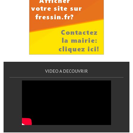
Services publics communaux
Démarches administratives
Urbanisme
Biens à louer
Terrains et maisons à vendre
Etablissements scolaires
VIDEO A DECOUVRIR
Equipements sportifs
Bibliothèque
Commerçants, artisans
Commerces et professions libérales
Exploitants agricoles