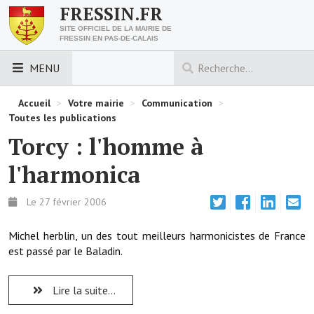
FRESSIN.FR
SITE OFFICIEL DE LA MAIRIE DE
FRESSIN EN PAS-DE-CALAIS
MENU
LES ESSENTIELS
Accueil
>
Votre mairie
>
Communication
>
Toutes les publications
Découvrez Fressin
Torcy : l'homme à
Venir à Fressin
l'harmonica
Urbanisme
Le 27 février 2006
Nous contacter
Michel herblin, un des tout meilleurs harmonicistes de France
Horaires de la mairie
est passé par le Baladin.
Les foulées fressinoises
Lire la suite...
ACCÈS RAPIDE