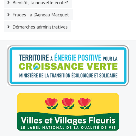
Bientôt, la nouvelle école?
Le sport au foyer rural
Fruges : à l'Agneau Macquet
Les foulées Fressinoises
Démarches administratives
Fêtes et manifestations
Le calendrier annuel
Liste et coordonnées des associations
TOURISME, PATRIMOINE
Fressin, ville d'histoire
L'église
Les panneaux du patrimoine
Le château
Georges Bernanos