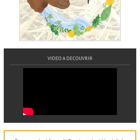
Services publics communaux
Démarches administratives
Urbanisme
Biens à louer
Terrains et maisons à vendre
VIDEO A DECOUVRIR
Etablissements scolaires
Equipements sportifs
Bibliothèque
Commerçants, artisans
Commerces et professions libérales
Exploitants agricoles