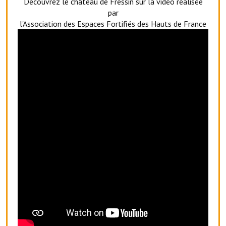
Decouvrez le château de Fressin sur la vidéo réalisée
Artisans
par
l'Association des Espaces Fortifiés des Hauts de France
Agents immobiliers
Réserver une salle
Salle Georges Delépine
Maison des services et des associations fressinoises
VILLE ACTIVE
Village culturel
La société musicale de l'Avenir Fressinois
La troupe théâtrale de l'Avenir Fressinois
Les Amis du Patrimoine
L'association du château