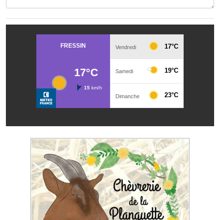
Les réseaux partenaires
L'association des maires
L'office de tourisme
Le conseil départemental
VILLE PRATIQUE
Services publics intercommunaux
Affaires scolaires, CCAS
Eaux, assainissement
France services
France Renov
Déchets ménagers, tri sélectif, encombrants