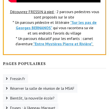
Le foyer rural
Découvrez FRESSIN à pied
: 2 parcours pedestres vous
Le club de l'amitié
sont proposés sur le site
* Un parcours pédestre et littéraire
"Sur les pas de
Le comité des fêtes
Georges BERNANOS"
qui vous racontera sa vie
et ses endroits favoris du village
L'association Avotra-France
* Un parcours éducatif pour les enfants : carnet
d'aventure
"Entr
e Mystères Pierre et Rivière"
Le foyer de la Planquette
L'association des anciens combattants
PAGES POPULAIRES
L'association des anciens sapeurs-pompiers volontaires
Village sportif
Fressin.fr
L'US Crequy Fressin
Réserver la salle de réunion de la MSAF
La société de chasse
Bientôt, la nouvelle école?
La société de pêche
Fruges : à l'Agneau Macquet