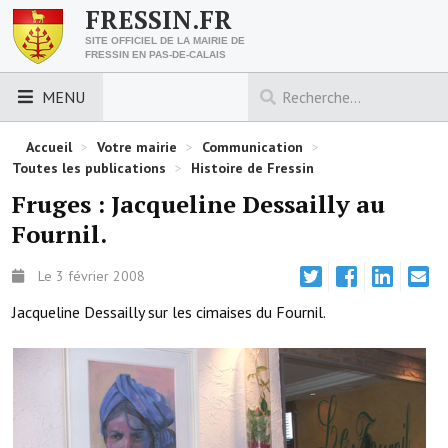
FRESSIN.FR
SITE OFFICIEL DE LA MAIRIE DE
FRESSIN EN PAS-DE-CALAIS
MENU
LES ESSENTIELS
Accueil
>
Votre mairie
>
Communication
>
Toutes les publications
>
Histoire de Fressin
Découvrez Fressin
Fruges : Jacqueline Dessailly au
Fournil.
Venir à Fressin
Urbanisme
Le 3 février 2008
Jacqueline Dessailly sur les cimaises du Fournil.
Nous contacter
Horaires de la mairie
Les foulées fressinoises
ACCÈS RAPIDE