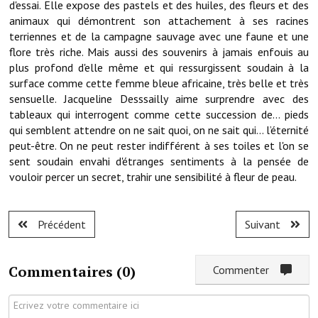
d'essai. Elle expose des pastels et des huiles, des fleurs et des
Note de synthèse financière
animaux qui démontrent son attachement à ses racines
terriennes et de la campagne sauvage avec une faune et une
Rapport d'orientation budgétaire
flore très riche. Mais aussi des souvenirs à jamais enfouis au
Actions et projets
plus profond d'elle même et qui ressurgissent soudain à la
surface comme cette femme bleue africaine, très belle et très
Projets et travaux en cours
sensuelle. Jacqueline Desssailly aime surprendre avec des
tableaux qui interrogent comme cette succession de... pieds
Procès verbaux des conseils municipaux
qui semblent attendre on ne sait quoi, on ne sait qui... l’éternité
peut-être. On ne peut rester indifférent à ses toiles et l'on se
Communication
sent soudain envahi d'étranges sentiments à la pensée de
vouloir percer un secret, trahir une sensibilité à fleur de peau.
Le bulletin municipal : Fressinfo & Le Fressinois
Toutes les publications
Précédent
Suivant
Le village dans l'intercommunalité
Communauté de communes
Commentaires (
0
)
Commenter
Autres groupements