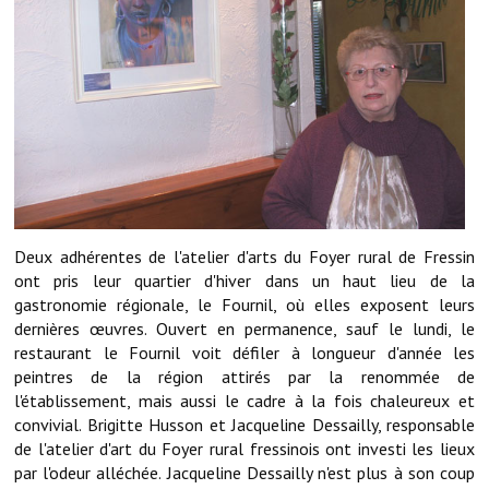
Démarches administratives
Projets et travaux en cours
Fêtes et manifestations
Numéros d'urgence
Terrains et maisons à vendre
Deux adhérentes de l'atelier d'arts du Foyer rural de Fressin
VOTRE MAIRIE
ont pris leur quartier d'hiver dans un haut lieu de la
gastronomie régionale, le Fournil, où elles exposent leurs
Elus et agents
dernières œuvres. Ouvert en permanence, sauf le lundi, le
restaurant le Fournil voit défiler à longueur d'année les
L'équipe municipale
peintres de la région attirés par la renommée de
l'établissement, mais aussi le cadre à la fois chaleureux et
Le personnel municipal
convivial. Brigitte Husson et Jacqueline Dessailly, responsable
de l'atelier d'art du Foyer rural fressinois ont investi les lieux
Les moyens financiers
par l'odeur alléchée. Jacqueline Dessailly n'est plus à son coup