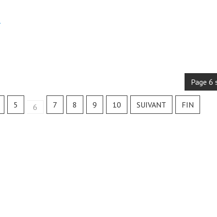
.
Page 6 
5
7
8
9
10
SUIVANT
FIN
6