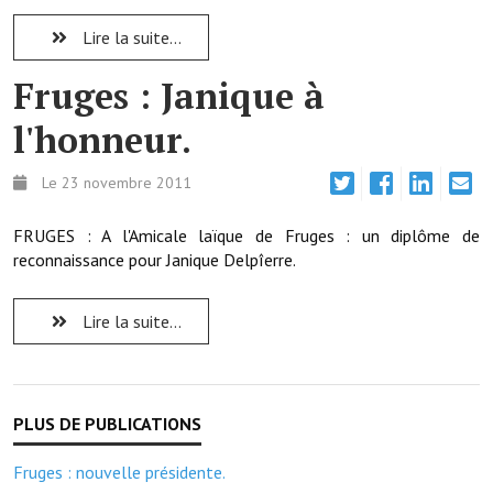
Note de synthèse financière
Lire la suite...
Rapport d'orientation budgétaire
Fruges : Janique à
Actions et projets
l'honneur.
Projets et travaux en cours
Le 23 novembre 2011
Procès verbaux des conseils municipaux
Communication
FRUGES : A l'Amicale laïque de Fruges : un diplôme de
reconnaissance pour Janique Delpîerre.
Le bulletin municipal : Fressinfo & Le Fressinois
Lire la suite...
Toutes les publications
Le village dans l'intercommunalité
Communauté de communes
Autres groupements
Fruges : nouvelle présidente.