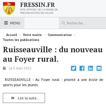
FRESSIN.FR
SITE OFFICIEL DE LA MAIRIE DE
FRESSIN EN PAS-DE-CALAIS
MENU
LES ESSENTIELS
Accueil
>
Votre mairie
>
Communication
>
Toutes les publications
Découvrez Fressin
Ruisseauville : du nouveau
Venir à Fressin
au Foyer rural.
Urbanisme
Le 6 mars 2012
Nous contacter
RUISSEAUVILLE : Au Foyer rural : priorité à une école de
Horaires de la mairie
sports pour les jeunes.
Les foulées fressinoises
Lire la suite...
ACCÈS RAPIDE