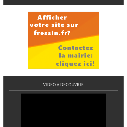
Services publics communaux
Démarches administratives
Urbanisme
Biens à louer
Terrains et maisons à vendre
Etablissements scolaires
Equipements sportifs
VIDEO A DECOUVRIR
Bibliothèque
Commerçants, artisans
Commerces et professions libérales
Exploitants agricoles