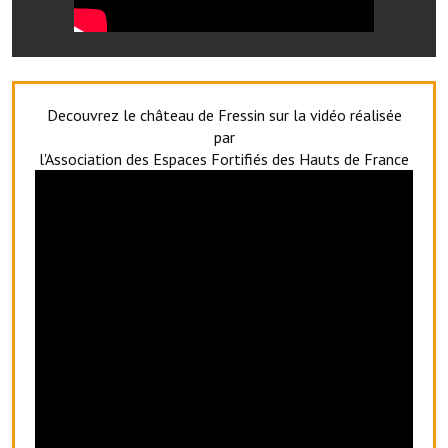
Artisans
Agents immobiliers
Réserver une salle
Decouvrez le château de Fressin sur la vidéo réalisée
par
Salle Georges Delépine
l'Association des Espaces Fortifiés des Hauts de France
Maison des services et des associations fressinoises
VILLE ACTIVE
Village culturel
La société musicale de l'Avenir Fressinois
La troupe théâtrale de l'Avenir Fressinois
Les Amis du Patrimoine
L'association du château