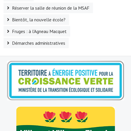
Réserver la salle de réunion de la MSAF
Le sport au foyer rural
Bientôt, la nouvelle école?
Les foulées Fressinoises
Fruges : à l'Agneau Macquet
Fêtes et manifestations
Démarches administratives
Le calendrier annuel
Liste et coordonnées des associations
TOURISME, PATRIMOINE
Fressin, ville d'histoire
L'église
Les panneaux du patrimoine
Le château
Georges Bernanos