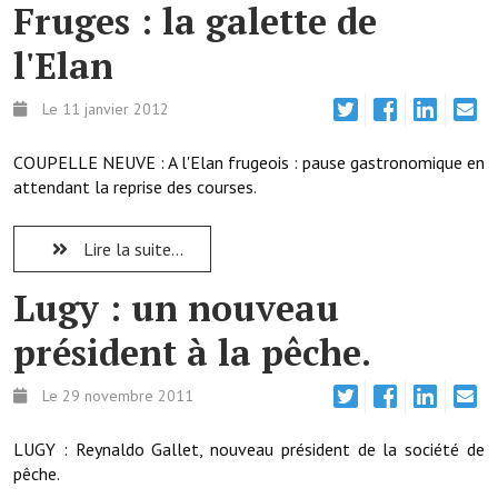
Fruges : la galette de
Démarches administratives
l'Elan
Projets et travaux en cours
Le 11 janvier 2012
Fêtes et manifestations
COUPELLE NEUVE : A l'Elan frugeois : pause gastronomique en
Numéros d'urgence
attendant la reprise des courses.
Terrains et maisons à vendre
Lire la suite...
VOTRE MAIRIE
Lugy : un nouveau
Elus et agents
président à la pêche.
L'équipe municipale
Le 29 novembre 2011
Le personnel municipal
LUGY : Reynaldo Gallet, nouveau président de la société de
Les moyens financiers
pêche.