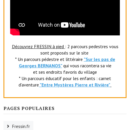
Le foyer rural
Le club de l'amitié
Le comité des fêtes
L'association Avotra-France
Découvrez FRESSIN à pied
: 2 parcours pedestres vous
sont proposés sur le site
Le foyer de la Planquette
* Un parcours pédestre et littéraire
"Sur les pas de
Georges BERNANOS"
qui vous racontera sa vie
L'association des anciens combattants
et ses endroits favoris du village
* Un parcours éducatif pour les enfants : carnet
L'association des anciens sapeurs-pompiers volontaires
d'aventure
"Entr
e Mystères Pierre et Rivière"
Village sportif
L'US Crequy Fressin
PAGES POPULAIRES
La société de chasse
Fressin.fr
La société de pêche