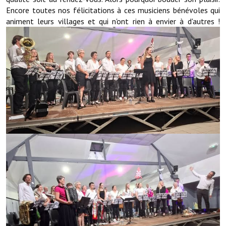
Encore toutes nos félicitations à ces musiciens bénévoles qui
animent leurs villages et qui n'ont rien à envier à d'autres !
Démarches administratives
Projets et travaux en cours
Fêtes et manifestations
Numéros d'urgence
Terrains et maisons à vendre
VOTRE MAIRIE
Elus et agents
L'équipe municipale
Le personnel municipal
Les moyens financiers