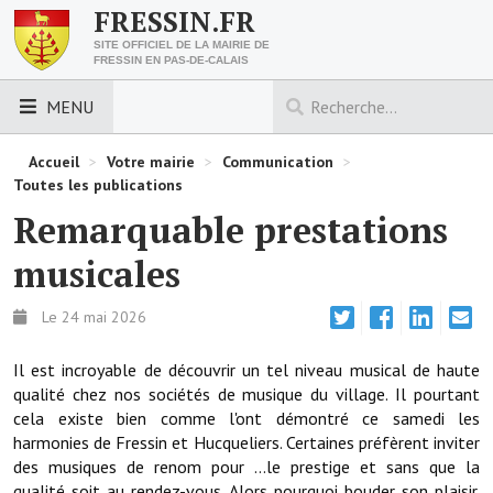
FRESSIN.FR
SITE OFFICIEL DE LA MAIRIE DE
FRESSIN EN PAS-DE-CALAIS
MENU
LES ESSENTIELS
Accueil
>
Votre mairie
>
Communication
>
Toutes les publications
Découvrez Fressin
Remarquable prestations
Venir à Fressin
musicales
Urbanisme
Le 24 mai 2026
Nous contacter
Il est incroyable de découvrir un tel niveau musical de haute
Horaires de la mairie
qualité chez nos sociétés de musique du village. Il pourtant
cela existe bien comme l'ont démontré ce samedi les
Les foulées fressinoises
harmonies de Fressin et Hucqueliers. Certaines préfèrent inviter
des musiques de renom pour ...le prestige et sans que la
ACCÈS RAPIDE
qualité soit au rendez-vous. Alors pourquoi bouder son plaisir.