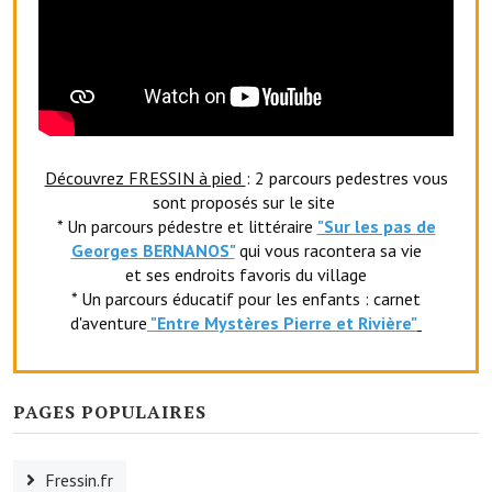
O' jardin paisible
Les gites ruraux
L'office du tourisme
La chèvrerie de la Planquette
Découvrez FRESSIN à pied
: 2 parcours pedestres vous
sont proposés sur le site
* Un parcours pédestre et littéraire
"Sur les pas de
Georges BERNANOS"
qui vous racontera sa vie
et ses endroits favoris du village
* Un parcours éducatif pour les enfants : carnet
d'aventure
"Entr
e Mystères Pierre et Rivière"
PAGES POPULAIRES
Fressin.fr