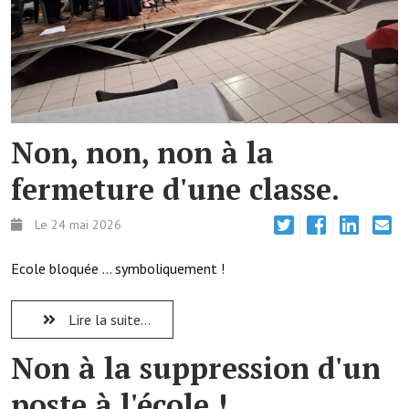
Note de synthèse financière
Rapport d'orientation budgétaire
Actions et projets
Projets et travaux en cours
Non, non, non à la
Procès verbaux des conseils municipaux
fermeture d'une classe.
Communication
Le 24 mai 2026
Le bulletin municipal : Fressinfo & Le Fressinois
Toutes les publications
Ecole bloquée ... symboliquement !
Le village dans l'intercommunalité
Lire la suite...
Communauté de communes
Non à la suppression d'un
Autres groupements
poste à l'école !