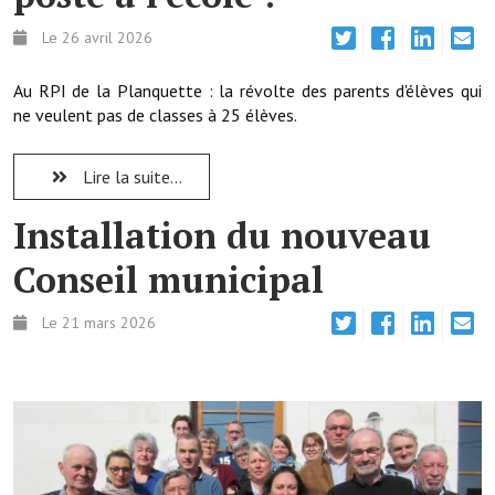
Les réseaux partenaires
Le 26 avril 2026
L'association des maires
Au RPI de la Planquette : la révolte des parents d'élèves qui
L'office de tourisme
ne veulent pas de classes à 25 élèves.
Le conseil départemental
Lire la suite...
VILLE PRATIQUE
Installation du nouveau
Services publics intercommunaux
Conseil municipal
Affaires scolaires, CCAS
Le 21 mars 2026
Eaux, assainissement
France services
France Renov
Déchets ménagers, tri sélectif, encombrants