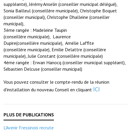
suppléante), Jérémy Anselin
(conseiller municipal délégué),
Artisans
Sonia Bailleul (conseillère municipale), Christophe Boquet
Agents immobiliers
(conseiller municipal),
Christophe Dhalleine (conseiller
municipal),
Réserver une salle
3ème rangée : Madeleine Taupin
(
conseillère municipale),
Laurence
Salle Georges Delépine
Dupire
(conseillère municipale),
Amélie Laffite
(conseillère
municipale), Emilie Delattre (conseillère
Maison des services et des associations fressinoises
municipale), Julie Constant (conseillère municipale)
4ème rangée : Erwan Hanocq (c
onseiller municipal suppléant),
VILLE ACTIVE
Sébastien Delcuse (c
onseiller municipal)
Village culturel
Vous pouvez consulter le compte-rendu de la réunion
ICI
d'installation du nouveau Conseil en cliquant
La société musicale de l'Avenir Fressinois
La troupe théâtrale de l'Avenir Fressinois
Les Amis du Patrimoine
L'Avenir Fressinois recrute
L'association du château