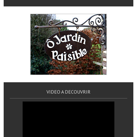
Le sport au foyer rural
Les foulées Fressinoises
Fêtes et manifestations
Le calendrier annuel
Liste et coordonnées des associations
TOURISME, PATRIMOINE
Fressin, ville d'histoire
VIDEO A DECOUVRIR
L'église
Les panneaux du patrimoine
Le château
Georges Bernanos