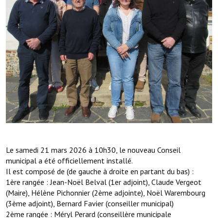
Services publics communaux
Démarches administratives
Urbanisme
Biens à louer
Terrains et maisons à vendre
Etablissements scolaires
Equipements sportifs
Bibliothèque
Le samedi 21 mars 2026 à 10h30, le nouveau Conseil
municipal a été officiellement installé.
Commerçants, artisans
Il est composé de (de gauche à droite en partant du bas) :
1ère rangée : Jean-Noël Belval (1er adjoint), Claude Vergeot
Commerces et professions libérales
(Maire), Hélène Pichonnier (2ème adjointe), Noël Warembourg
(3ème adjoint), Bernard Favier (conseiller municipal)
Exploitants agricoles
2ème rangée : Méryl Perard
(conseillère municipale