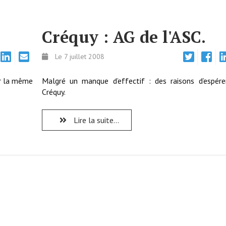
Créquy : AG de l'ASC.
Le 7 juillet 2008
ur la même
Malgré un manque d’effectif : des raisons d’espére
Créquy.
Lire la suite...