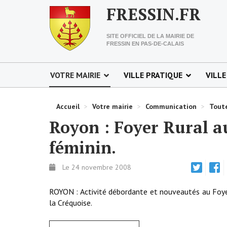
FRESSIN.FR
SITE OFFICIEL DE LA MAIRIE DE
FRESSIN EN PAS-DE-CALAIS
VOTRE MAIRIE
VILLE PRATIQUE
VILLE
Accueil
>
Votre mairie
>
Communication
>
Toute
Royon : Foyer Rural a
féminin.
Le 24 novembre 2008
ROYON : Activité débordante et nouveautés au Foye
la Créquoise.