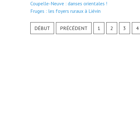
Coupelle-Neuve : danses orientales !
Fruges : les foyers ruraux à Liévin
DÉBUT
PRÉCÉDENT
1
2
3
4