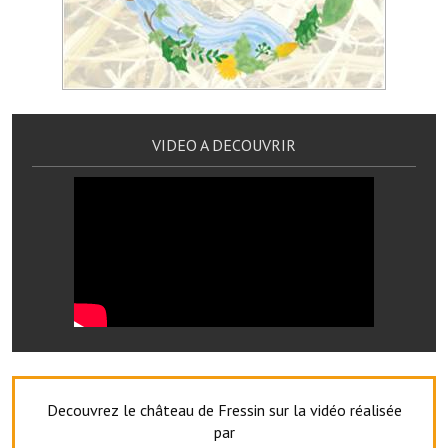
Artisans
Agents immobiliers
Réserver une salle
Salle Georges Delépine
VIDEO A DECOUVRIR
Maison des services et des associations fressinoises
VILLE ACTIVE
Village culturel
La société musicale de l'Avenir Fressinois
La troupe théâtrale de l'Avenir Fressinois
Les Amis du Patrimoine
Decouvrez le château de Fressin sur la vidéo réalisée
par
L'association du château