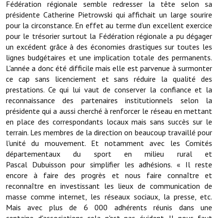
Fédération régionale semble redresser la tête selon sa
présidente Catherine Pietrowski qui affichait un large sourire
Démarches administratives
pour la circonstance. En effet au terme d’un excellent exercice
pour le trésorier surtout la Fédération régionale a pu dégager
Projets et travaux en cours
un excédent grâce à des économies drastiques sur toutes les
lignes budgétaires et une implication totale des permanents.
Fêtes et manifestations
L'année a donc été difficile mais elle est parvenue à surmonter
ce cap sans licenciement et sans réduire la qualité des
Numéros d'urgence
prestations. Ce qui lui vaut de conserver la confiance et la
reconnaissance des partenaires institutionnels selon la
Terrains et maisons à vendre
présidente qui a aussi cherché à renforcer le réseau en mettant
en place des correspondants locaux mais sans succès sur le
VOTRE MAIRIE
terrain. Les membres de la direction on beaucoup travaillé pour
l'unité du mouvement. Et notamment avec les Comités
Elus et agents
départementaux du sport en milieu rural et
Pascal Dubuisson pour simplifier les adhésions. « Il reste
L'équipe municipale
encore à faire des progrès et nous faire connaître et
Le personnel municipal
reconnaître en investissant les lieux de communication de
masse comme internet, les réseaux sociaux, la presse, etc.
Les moyens financiers
Mais avec plus de 6 000 adhérents réunis dans une