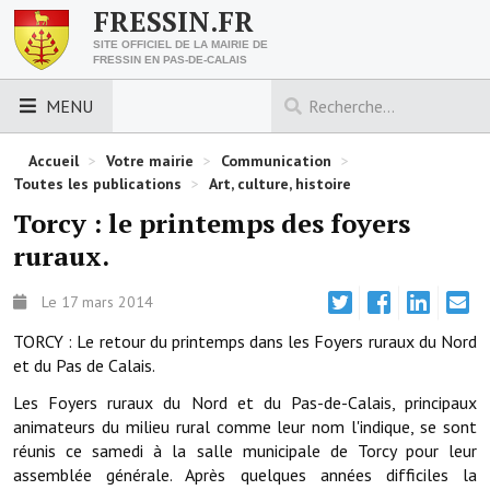
FRESSIN.FR
SITE OFFICIEL DE LA MAIRIE DE
FRESSIN EN PAS-DE-CALAIS
MENU
LES ESSENTIELS
Accueil
>
Votre mairie
>
Communication
>
Toutes les publications
>
Art, culture, histoire
Découvrez Fressin
Torcy : le printemps des foyers
ruraux.
Venir à Fressin
Urbanisme
Le 17 mars 2014
TORCY : Le retour du printemps dans les Foyers ruraux du Nord
Nous contacter
et du Pas de Calais.
Horaires de la mairie
Les Foyers ruraux du Nord et du Pas-de-Calais, principaux
animateurs du milieu rural comme leur nom l'indique, se sont
Les foulées fressinoises
réunis ce samedi à la salle municipale de Torcy pour leur
assemblée générale. Après quelques années difficiles la
ACCÈS RAPIDE