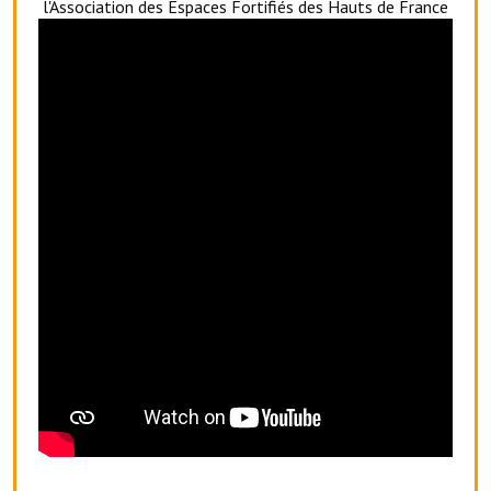
l'Association des Espaces Fortifiés des Hauts de France
Le foyer rural
Le club de l'amitié
Le comité des fêtes
L'association Avotra-France
Le foyer de la Planquette
L'association des anciens combattants
L'association des anciens sapeurs-pompiers volontaires
Village sportif
L'US Crequy Fressin
La société de chasse
La société de pêche