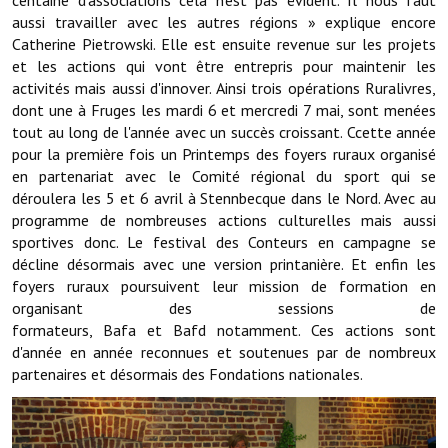
centaine d'associations cela n'est pas évident. Il nous faut
Note de synthèse financière
aussi travailler avec les autres régions » explique encore
Catherine Pietrowski. Elle est ensuite revenue sur les projets
Rapport d'orientation budgétaire
et les actions qui vont être entrepris pour maintenir les
activités mais aussi d'innover. Ainsi trois opérations Ruralivres,
Actions et projets
dont une à Fruges les mardi 6 et mercredi 7 mai, sont menées
tout au long de l'année avec un succès croissant. Ccette année
Projets et travaux en cours
pour la première fois un Printemps des foyers ruraux organisé
Procès verbaux des conseils municipaux
en partenariat avec le Comité régional du sport qui se
déroulera les 5 et 6 avril à Stennbecque dans le Nord. Avec au
Communication
programme de nombreuses actions culturelles mais aussi
sportives donc. Le festival des Conteurs en campagne se
Le bulletin municipal : Fressinfo & Le Fressinois
décline désormais avec une version printanière. Et enfin les
foyers ruraux poursuivent leur mission de formation en
Toutes les publications
organisant des sessions de
formateurs, Bafa et Bafd notamment. Ces actions sont
Le village dans l'intercommunalité
d'année en année reconnues et soutenues par de nombreux
partenaires et désormais des Fondations nationales.
Communauté de communes
Autres groupements