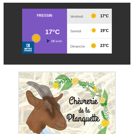
Services publics communaux
Démarches administratives
Urbanisme
Biens à louer
Terrains et maisons à vendre
Etablissements scolaires
Equipements sportifs
Bibliothèque
Commerçants, artisans
Commerces et professions libérales
Exploitants agricoles