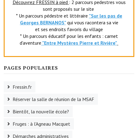
Découvrez FRESSIN à pied
: 2 parcours pedestres vous
Le sport au foyer rural
sont proposés sur le site
* Un parcours pédestre et littéraire
"Sur les pas de
Les foulées Fressinoises
Georges BERNANOS"
qui vous racontera sa vie
et ses endroits favoris du village
Fêtes et manifestations
* Un parcours éducatif pour les enfants : carnet
d'aventure
"Entr
e Mystères Pierre et Rivière"
Le calendrier annuel
Liste et coordonnées des associations
PAGES POPULAIRES
TOURISME, PATRIMOINE
Fressin, ville d'histoire
Fressin.fr
L'église
Réserver la salle de réunion de la MSAF
Bientôt, la nouvelle école?
Les panneaux du patrimoine
Fruges : à l'Agneau Macquet
Le château
Démarches administratives
Georges Bernanos