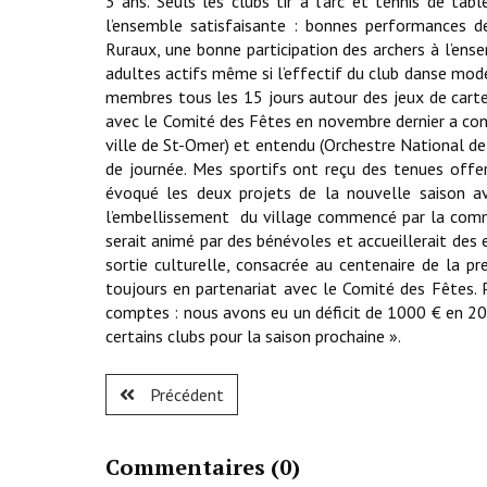
3 ans. Seuls les clubs tir à l’arc et tennis de tab
l’ensemble satisfaisante : bonnes performances de
Ruraux, une bonne participation des archers à l’en
adultes actifs même si l’effectif du club danse mode
membres tous les 15 jours autour des jeux de cartes
avec le Comité des Fêtes en novembre dernier a conn
ville de St-Omer) et entendu (Orchestre National de 
de journée. Mes sportifs ont reçu des tenues offer
évoqué les deux projets de la nouvelle saison ave
l’embellissement du village commencé par la commu
serait animé par des bénévoles et accueillerait des 
sortie culturelle, consacrée au centenaire de la 
toujours en partenariat avec le Comité des Fêtes.
comptes : nous avons eu un déficit de 1000 € en 201
certains clubs pour la saison prochaine ».
Précédent
Commentaires (
0
)