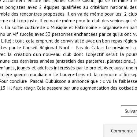
le accueillent encore des jeunes. Cette saison, qui se termine a 
s pongistes avec 2 équipes qualifiées au critérium national de
semble des rencontres proposées. Il en va de même pour les 2 clu
rne est trop juste. Il en va de même pour le club des seniors qui ré
. La sortie culturelle « Musique et Patrimoine » organisée en par
u un vif succès avec 53 personnes enchantées par ce qu’ils ont vu 
Lille) ; tout cela emprunt de convivialité avec un bon repas régiona
tes par le Conseil Régional Nord – Pas-de-Calais. Le président a
c la création d’un nouveau club dont l’objectif serait la pour
ne ces dernières années (entretien des parterres, plantations…).
enfants, jeunes et adultes intéressés par le projet. Avec aussi une 
première guerre mondiale « Le Louvre-Lens et la mémoire » fin s
 Pour conclure Pascal Dubuisson a annoncé que : « vu la faibless
3 : il faut réagir. Cela passera par une augmentation des cotisati
Suiva
C