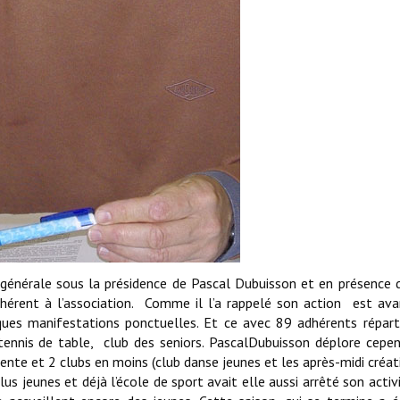
générale sous la présidence de Pascal Dubuisson et en présence 
érent à l’association. Comme il l’a rappelé son action est av
lques manifestations ponctuelles. Et ce avec 89 adhérents répart
, tennis de table, club des seniors. PascalDubuisson déplore cepe
ente et 2 clubs en moins (club danse jeunes et les après-midi créati
us jeunes et déjà l’école de sport avait elle aussi arrêté son activit