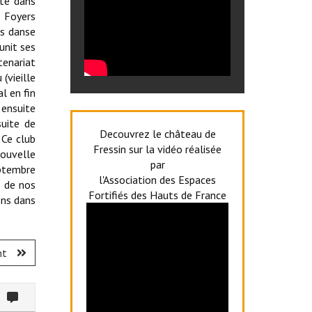
été dans
s Foyers
bs danse
unit ses
tenariat
(vieille
l en fin
 ensuite
suite de
Decouvrez le château de
 Ce club
Fressin sur la vidéo réalisée
nouvelle
par
eptembre
l'Association des Espaces
e de nos
Fortifiés des Hauts de France
ons dans
nt
ommenter