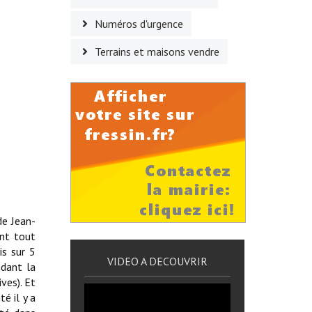
Numéros d'urgence
Terrains et maisons vendre
de Jean-
ant tout
is sur 5
VIDEO A DECOUVRIR
ndant la
ves). Et
é il y a