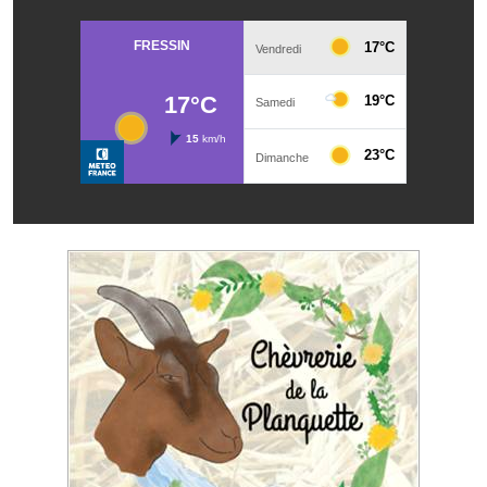
Les réseaux partenaires
L'association des maires
L'office de tourisme
Le conseil départemental
VILLE PRATIQUE
Services publics intercommunaux
Affaires scolaires, CCAS
Eaux, assainissement
France services
France Renov
Déchets ménagers, tri sélectif, encombrants