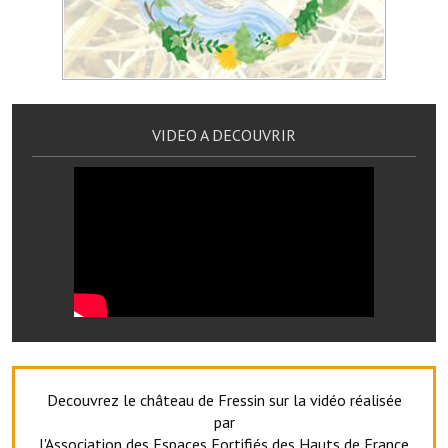
Services publics communaux
Démarches administratives
Urbanisme
VIDEO A DECOUVRIR
Biens à louer
Terrains et maisons à vendre
Etablissements scolaires
Equipements sportifs
Bibliothèque
Commerçants, artisans
Commerces et professions libérales
Decouvrez le château de Fressin sur la vidéo réalisée
par
Exploitants agricoles
l'Association des Espaces Fortifiés des Hauts de France