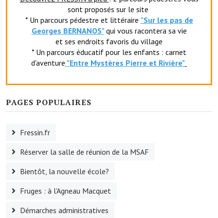
sont proposés sur le site
Le foyer rural
* Un parcours pédestre et littéraire
"Sur les pas de
Georges BERNANOS"
qui vous racontera sa vie
Le club de l'amitié
et ses endroits favoris du village
* Un parcours éducatif pour les enfants : carnet
Le comité des fêtes
d'aventure
"Entr
e Mystères Pierre et Rivière"
L'association Avotra-France
Le foyer de la Planquette
PAGES POPULAIRES
L'association des anciens combattants
Fressin.fr
L'association des anciens sapeurs-pompiers volontaires
Réserver la salle de réunion de la MSAF
Village sportif
Bientôt, la nouvelle école?
L'US Crequy Fressin
Fruges : à l'Agneau Macquet
La société de chasse
Démarches administratives
La société de pêche