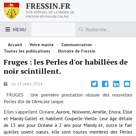
FRESSIN.FR
SITE OFFICIEL DE LA MAIRIE DE
FRESSIN EN PAS-DE-CALAIS
MENU
LES ESSENTIELS
Accueil
>
Votre mairie
>
Communication
>
Toutes les publications
>
Histoire de Fressin
Découvrez Fressin
Fruges : les Perles d'or habillées de
noir scintillent.
Venir à Fressin
Urbanisme
Le 17 mars 2014
FRUGES : Une première prestation réussie des nouvelles
Nous contacter
Perles d'or de l'Amicale laïque.
Horaires de la mairie
Elles s'appellent Océane
, Aurore, Nolwenn, Amélie, Enora, Elise
et Mandy Gallet et habitent Coupelle-Vieille. Leur âge d'étale
Les foulées fressinoises
de 13 ans pour Océane à 2 ans pour Mandy et, outre le fait
qu'elles soient sœurs, elle sont toutes membres des Perles
ACCÈS RAPIDE