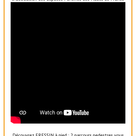
Artisans
Agents immobiliers
Réserver une salle
Salle Georges Delépine
Maison des services et des associations fressinoises
VILLE ACTIVE
Village culturel
La société musicale de l'Avenir Fressinois
La troupe théâtrale de l'Avenir Fressinois
Les Amis du Patrimoine
L'association du château
Découvrez FRESSIN à pied
: 2 parcours pedestres vous