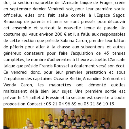
d'or, la section majorette de l'Amicale laïque de Fruges, créée
en septembre dernier. Vendredi soir, pour leur première sortie
Démarches administratives
officielle, elles ont fait salle comble à l'Espace Sagot.
Beaucoup de parents et amis se sont pressés pour découvrir
Projets et travaux en cours
cet ensemble et surtout la nouvelle tenue de parade. Un
costume qui vaut environ 200 € et il a fallu aux responsables
Fêtes et manifestations
de cette section que préside Sabrina Caron, prendre leur bâton
de pèlerin pour aller à la chasse aux subventions et autres
Numéros d'urgence
généreux donateurs pour faire l'acquisition de 43 tenues
complètes, le nombre d'adhérentes à l'heure actuelle. L'Amicale
Terrains et maisons à vendre
laïque que préside Francis Roussel a également versé son écot.
Ce vendredi donc, pour leur première prestation et sous
VOTRE MAIRIE
l'impulsion des capitaines Océane Bertin, Amandine Grémont et
Wendy Caron, les majorettes ont démonté qu'elles
Elus et agents
maîtrisaient déjà bien leur sujet. Une première sortie est
prévue le 14 juillet à Fressin et la section est ouverte à toute
L'équipe municipale
proposition. Contact : 03 21 04 96 69 ou 03 21 86 10 13.
Le personnel municipal
Les moyens financiers