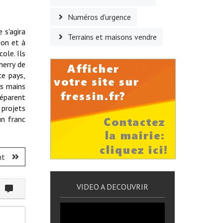
Numéros d'urgence
 s'agira
Terrains et maisons vendre
ion et à
ole. Ils
herry de
ce pays,
es mains
réparent
 projets
un franc
nt
VIDEO A DECOUVRIR
ommenter