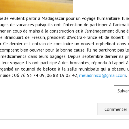
lle veulent partir à Madagascar pour un voyage humanitaire. Il ne
uges de vacances puisqu'ils ont l'intention de participer à l'animat
ner un coup de mains à la construction et à l'aménagement d'une éc
re Branquart de Fressin, président d'Avotra-France et de Robert T
 Ce dernier est entrain de construire un nouvel orphelinat dans 
ls comptent bien oeuvrer pour la bonne cause. Ils ne partiront pas l
es médicaments dans leurs bagages. Depuis septembre dernier ils p
leur voyage. Ils ont participé à des brocantes, répondu à l'appel à
organisé un tournoi de belote à la salle municipale qui a obtenu 
ur aide : 06 76 53 74 09, 06 88 19 02 42,
meladrinico@gmail.com
.
Suiva
C