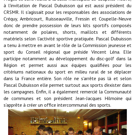
à l'invitation de Pascal
Dubuisson
qui est aussi président du
CRSMR. Il s'agissait pour les responsables des associations de
Démarches administratives
Créquy,
Ambricourt,
Ruisseauville,
Fressin
et Coupelle-Neuve
Projets et travaux en cours
donc de prendre possession de leurs kits sportifs composés
notamment de polaires, shorts, maillots et différents
Fêtes et manifestations
matériels selon l'activité sportive pratiquée. Pascal
Dubuisson
a tenu à mettre en avant le rôle de la Commission jeunesse et
Numéros d'urgence
sport du Conseil régional que préside
Vincent
Léna. Elle
participe notamment au développement du
disc-golf
dans la
Terrains et maisons à vendre
Région et permet aussi aux équipes qualifiées pour les
critériums nationaux du sport en milieu rural de se déplacer
VOTRE MAIRIE
dans la France entière. Son rôle ne s'arrête pas là et selon
Pascal
Dubuisson elle permet surtout aux sports d'exister dans
Elus et agents
les campagnes. Enfin, il a également remercié la Communauté
de communes et son président
Jean-Jacques
Hilmoine
qui
L'équipe municipale
s'apprête à créer un office intercommunal des sports.
Le personnel municipal
Les moyens financiers