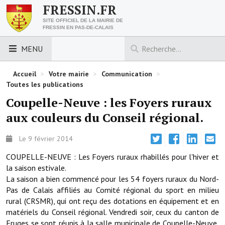
FRESSIN.FR
SITE OFFICIEL DE LA MAIRIE DE
FRESSIN EN PAS-DE-CALAIS
MENU
LES ESSENTIELS
Accueil
>
Votre mairie
>
Communication
>
Toutes les publications
Découvrez Fressin
Coupelle-Neuve : les Foyers ruraux
aux couleurs du Conseil régional.
Venir à Fressin
Urbanisme
Le 9 février 2014
COUPELLE-NEUVE :
Les Foyers ruraux rhabillés pour l'hiver et
Nous contacter
la saison estivale.
La saison a bien commencé pour les 54 foyers ruraux du Nord-
Horaires de la mairie
Pas de Calais affiliés au Comité régional du sport en milieu
Les foulées fressinoises
rural (CRSMR), qui ont reçu des dotations en équipement et en
matériels du Conseil régional. Vendredi soir, ceux du canton de
ACCÈS RAPIDE
Fruges se sont réunis à la salle municipale de Coupelle-Neuve,