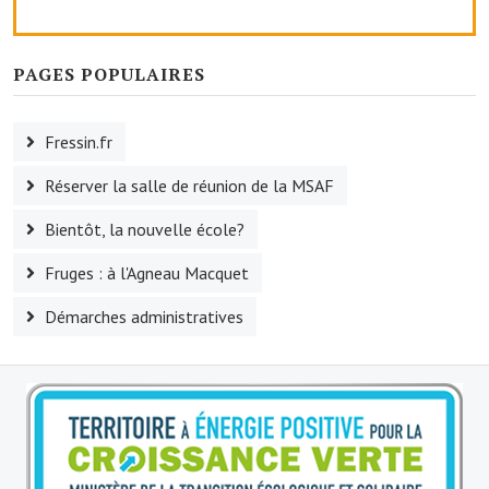
Le foyer rural
PAGES POPULAIRES
Le club de l'amitié
Le comité des fêtes
Fressin.fr
L'association Avotra-France
Réserver la salle de réunion de la MSAF
Le foyer de la Planquette
Bientôt, la nouvelle école?
L'association des anciens combattants
Fruges : à l'Agneau Macquet
L'association des anciens sapeurs-pompiers volontaires
Démarches administratives
Village sportif
L'US Crequy Fressin
La société de chasse
La société de pêche