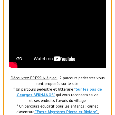
Artisans
Agents immobiliers
Réserver une salle
Salle Georges Delépine
Maison des services et des associations fressinoises
VILLE ACTIVE
Village culturel
Découvrez FRESSIN à pied
: 2 parcours pedestres vous
La société musicale de l'Avenir Fressinois
sont proposés sur le site
* Un parcours pédestre et littéraire
"Sur les pas de
La troupe théâtrale de l'Avenir Fressinois
Georges BERNANOS"
qui vous racontera sa vie
et ses endroits favoris du village
Les Amis du Patrimoine
* Un parcours éducatif pour les enfants : carnet
L'association du château
d'aventure
"Entr
e Mystères Pierre et Rivière"