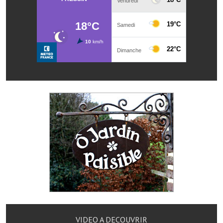
Les réseaux partenaires
L'association des maires
L'office de tourisme
Le conseil départemental
VILLE PRATIQUE
Services publics intercommunaux
Affaires scolaires, CCAS
Eaux, assainissement
France services
France Renov
Déchets ménagers, tri sélectif, encombrants
VIDEO A DECOUVRIR