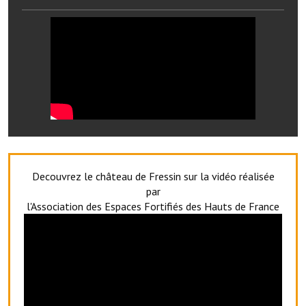
Services publics communaux
Démarches administratives
Urbanisme
Biens à louer
Terrains et maisons à vendre
Etablissements scolaires
Decouvrez le château de Fressin sur la vidéo réalisée
Equipements sportifs
par
l'Association des Espaces Fortifiés des Hauts de France
Bibliothèque
Commerçants, artisans
Commerces et professions libérales
Exploitants agricoles