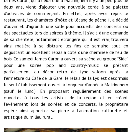
James Caron, qui a débarqué à Matringhem il y a un peu plus de
deux ans, vient d'ajouter une nouvelle corde à sa palette
Démarches administratives
d'activités de commerçant. En effet, après avoir repris le
restaurant, les chambres d'hôte et l'étang de pêche, il a décidé
Projets et travaux en cours
d'ouvrir et d'agrandir une salle pour accueillir des concerts ou
des spectacles lors de soirées à thème. Il s'agit d'une demande
Fêtes et manifestations
de sa clientèle, notamment étrangère qui, il est vrai, trouvera
ainsi matière à se distraire les fins de semaine tout en
Numéros d'urgence
dégustant un excellent repas à côté d'une cheminée de feu de
bois. Ce samedi James Caron a ouvert sa scène au groupe "Side"
Terrains et maisons à vendre
pour une soirée pop and country-music se prêtant
parfaitement au décor rétro de type saloon. Après la
VOTRE MAIRIE
fermeture du Café de la Gare, le relais de la Lys est désormais
le seul établissement ouvert à longueur d'année à Matringhem
Elus et agents
(sauf le lundi). En proposant régulièrement des scènes
ouvertes à tous les artistes de la région, et en créant
L'équipe municipale
l'évènement lors de soirées et de concerts, le propriétaire
espère ainsi apporter sa pierre à l'animation culturelle et
Le personnel municipal
artistique du milieu rural.
Les moyens financiers