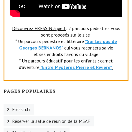
Le foyer rural
Le club de l'amitié
Découvrez FRESSIN à pied
: 2 parcours pedestres vous
Le comité des fêtes
sont proposés sur le site
* Un parcours pédestre et littéraire
"Sur les pas de
L'association Avotra-France
Georges BERNANOS"
qui vous racontera sa vie
et ses endroits favoris du village
Le foyer de la Planquette
* Un parcours éducatif pour les enfants : carnet
d'aventure
"Entr
e Mystères Pierre et Rivière"
L'association des anciens combattants
L'association des anciens sapeurs-pompiers volontaires
PAGES POPULAIRES
Village sportif
L'US Crequy Fressin
Fressin.fr
La société de chasse
Réserver la salle de réunion de la MSAF
La société de pêche