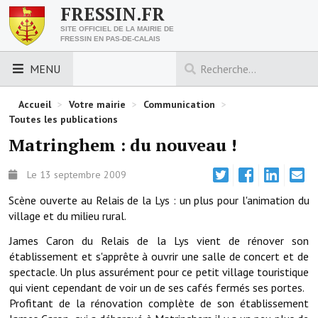
FRESSIN.FR
SITE OFFICIEL DE LA MAIRIE DE
FRESSIN EN PAS-DE-CALAIS
MENU
LES ESSENTIELS
Accueil
>
Votre mairie
>
Communication
>
Toutes les publications
Découvrez Fressin
Matringhem : du nouveau !
Venir à Fressin
Le 13 septembre 2009
Urbanisme
Scène ouverte au Relais de la Lys : un plus pour l'animation du
village et du milieu rural.
Nous contacter
James Caron du Relais de la Lys vient de rénover son
Horaires de la mairie
établissement et s'apprête à ouvrir une salle de concert et de
spectacle. Un plus assurément pour ce petit village touristique
Les foulées fressinoises
qui vient cependant de voir un de ses cafés fermés ses portes.
Profitant de la rénovation complète de son établissement
ACCÈS RAPIDE