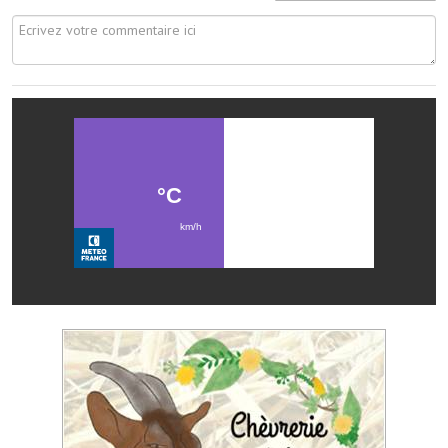
Les réseaux partenaires
L'association des maires
L'office de tourisme
Le conseil départemental
VILLE PRATIQUE
Services publics intercommunaux
Affaires scolaires, CCAS
Eaux, assainissement
France services
France Renov
Déchets ménagers, tri sélectif, encombrants