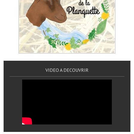
Services publics communaux
Démarches administratives
Urbanisme
Biens à louer
Terrains et maisons à vendre
Etablissements scolaires
VIDEO A DECOUVRIR
Equipements sportifs
Bibliothèque
Commerçants, artisans
Commerces et professions libérales
Exploitants agricoles