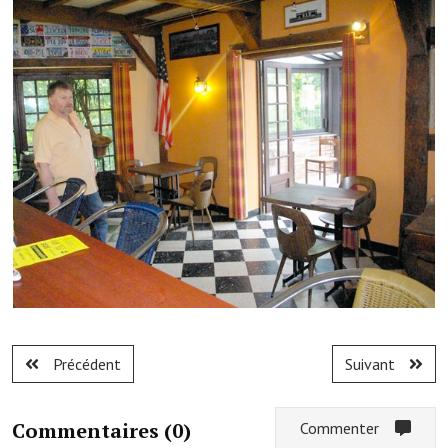
Note de synthèse financière
Rapport d'orientation budgétaire
Actions et projets
Projets et travaux en cours
Procès verbaux des conseils municipaux
Communication
Le bulletin municipal : Fressinfo & Le Fressinois
Toutes les publications
Le village dans l'intercommunalité
Précédent
Suivant
Communauté de communes
Autres groupements
Commentaires (
0
)
Commenter