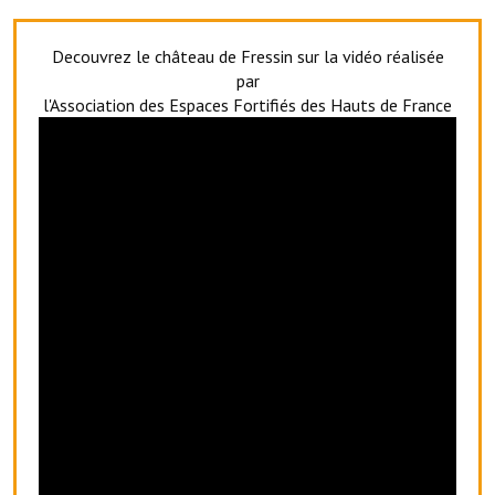
Artisans
Decouvrez le château de Fressin sur la vidéo réalisée
Agents immobiliers
par
l'Association des Espaces Fortifiés des Hauts de France
Réserver une salle
Salle Georges Delépine
Maison des services et des associations fressinoises
VILLE ACTIVE
Village culturel
La société musicale de l'Avenir Fressinois
La troupe théâtrale de l'Avenir Fressinois
Les Amis du Patrimoine
L'association du château