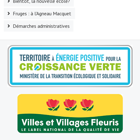
Bientôt, la nouvelle école?
Le sport au foyer rural
Fruges : à l'Agneau Macquet
Les foulées Fressinoises
Démarches administratives
Fêtes et manifestations
Le calendrier annuel
Liste et coordonnées des associations
TOURISME, PATRIMOINE
Fressin, ville d'histoire
L'église
Les panneaux du patrimoine
Le château
Georges Bernanos