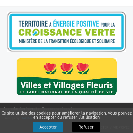
Le sport au foyer rural
Les foulées Fressinoises
Fêtes et manifestations
Le calendrier annuel
Liste et coordonnées des associations
TOURISME, PATRIMOINE
Fressin, ville d'histoire
L'église
Les panneaux du patrimoine
Reproduction interdite - Tous droits réservés
Ce site utilise des cookies pour améliorer la navigation. Vous pouvez
Copyright ©
2026
Mairie de Fressin
en accepter ou refuser l'utilisation
Design by
Halstar
Le château
Accepter
Refuser
NOUS CONTACTER
VIE PRIVÉE
Georges Bernanos