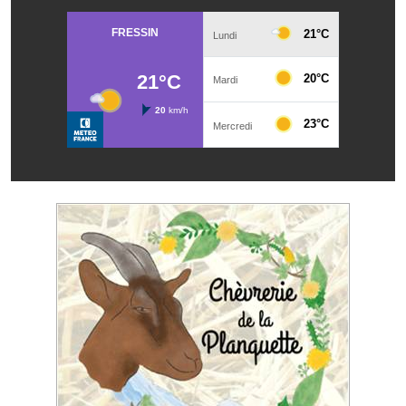
Les réseaux partenaires
L'association des maires
L'office de tourisme
Le conseil départemental
VILLE PRATIQUE
Services publics intercommunaux
Affaires scolaires, CCAS
Eaux, assainissement
France services
France Renov
Déchets ménagers, tri sélectif, encombrants