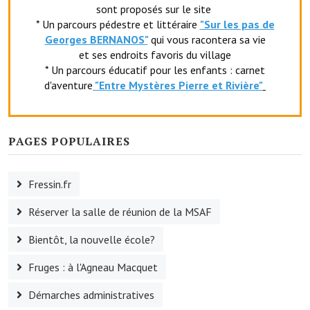
sont proposés sur le site
Le foyer rural
* Un parcours pédestre et littéraire
"Sur les pas de
Georges BERNANOS"
qui vous racontera sa vie
Le club de l'amitié
et ses endroits favoris du village
* Un parcours éducatif pour les enfants : carnet
Le comité des fêtes
d'aventure
"Entr
e Mystères Pierre et Rivière"
L'association Avotra-France
Le foyer de la Planquette
PAGES POPULAIRES
L'association des anciens combattants
Fressin.fr
L'association des anciens sapeurs-pompiers volontaires
Réserver la salle de réunion de la MSAF
Village sportif
Bientôt, la nouvelle école?
L'US Crequy Fressin
Fruges : à l'Agneau Macquet
La société de chasse
Démarches administratives
La société de pêche