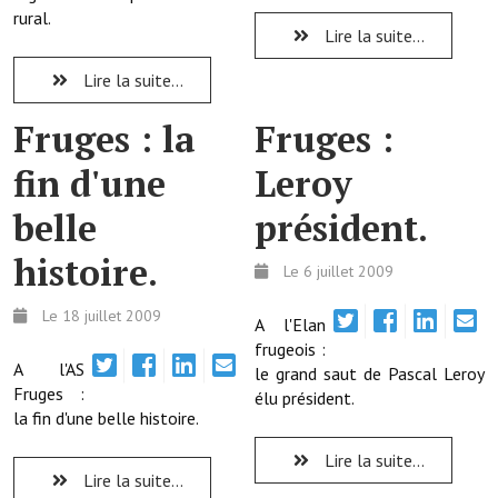
rural.
Lire la suite...
Démarches administratives
Lire la suite...
Projets et travaux en cours
Fruges : la
Fruges :
Fêtes et manifestations
fin d'une
Leroy
Numéros d'urgence
belle
président.
Terrains et maisons à vendre
histoire.
Le 6 juillet 2009
VOTRE MAIRIE
Le 18 juillet 2009
A l'Elan
Elus et agents
frugeois :
A l'AS
le grand saut de Pascal Leroy
L'équipe municipale
Fruges :
élu président.
la fin d'une belle histoire.
Le personnel municipal
Lire la suite...
Les moyens financiers
Lire la suite...