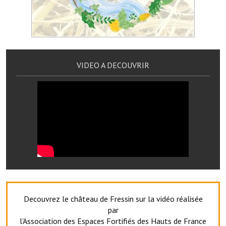
Services publics communaux
Démarches administratives
Urbanisme
VIDEO A DECOUVRIR
Biens à louer
Terrains et maisons à vendre
Etablissements scolaires
Equipements sportifs
Bibliothèque
Commerçants, artisans
Commerces et professions libérales
Decouvrez le château de Fressin sur la vidéo réalisée
par
Exploitants agricoles
l'Association des Espaces Fortifiés des Hauts de France