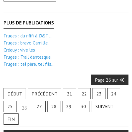
Note de synthèse financière
Rapport d'orientation budgétaire
Actions et projets
Fruges : du rififi à l'ASF ...
Projets et travaux en cours
Fruges : bravo Camille.
Créquy : vive les
Procès verbaux des conseils municipaux
Fruges : Trail dantesque.
Communication
Fruges : tel père, tel fils...
Le bulletin municipal : Fressinfo & Le Fressinois
Page 26 sur 40
Toutes les publications
DÉBUT
PRÉCÉDENT
21
22
23
24
Le village dans l'intercommunalité
25
27
28
29
30
SUIVANT
26
Communauté de communes
FIN
Autres groupements