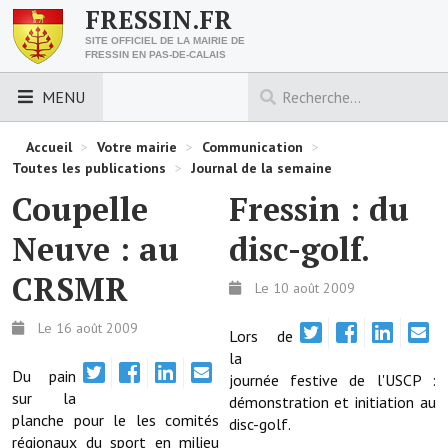
FRESSIN.FR
SITE OFFICIEL DE LA MAIRIE DE
FRESSIN EN PAS-DE-CALAIS
MENU
LES ESSENTIELS
Accueil
>
Votre mairie
>
Communication
>
Toutes les publications
>
Journal de la semaine
Découvrez Fressin
Coupelle
Fressin : du
Venir à Fressin
Neuve : au
disc-golf.
Urbanisme
CRSMR
Le 10 août 2009
Nous contacter
Le 16 août 2009
Lors de
Horaires de la mairie
la
Du pain
journée festive de l'USCP :
sur la
Les foulées fressinoises
démonstration et initiation au
planche pour le les comités
disc-golf.
régionaux du sport en milieu
ACCÈS RAPIDE