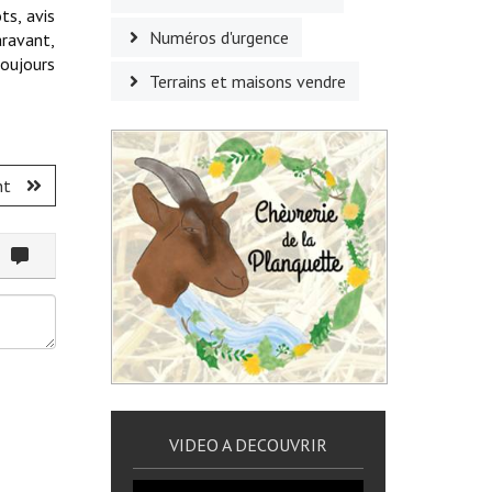
ts, avis
Numéros d'urgence
aravant,
toujours
Terrains et maisons vendre
nt
ommenter
VIDEO A DECOUVRIR