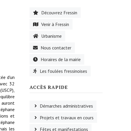
Découvrez Fressin
Venir à Fressin
Urbanisme
Nous contacter
Horaires de la mairie
Les foulées fressinoises
tée d'un
Avec 32
ACCÈS RAPIDE
 (USCP),
quilibre
n auront
Démarches administratives
téphane
ions et
Projets et travaux en cours
Stéphane
mais les
Fêtes et manifestations