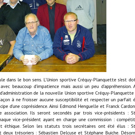
ule dans le bon sens. L'Union sportive Créquy-Planquette s'est do
 avec beaucoup d'impatience mais aussi un peu d'appréhension. 
 d'administration de la nouvelle Union sportive Créquy-Planquette
façon à ne froisser aucune susceptibilité et respecter un parfait é
rincipe d'une coprésidence. Ainsi Edmond Henguelle et Franck Cardo
 association. Ils seront secondés par trois vice-présidents : S
haque vice-président ayant en charge une commission : compétit
t éthique. Selon les statuts trois secrétaires ont été élus : 
t deux trésoriers : Sébastien Delcuse et Stéphane Buiche. Désor