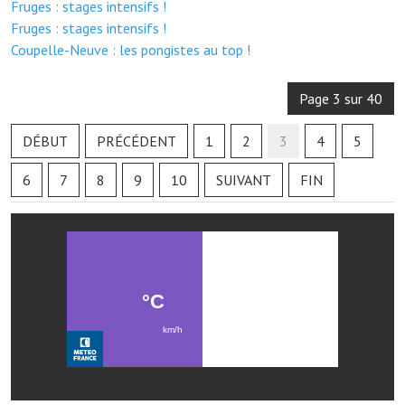
Fruges : stages intensifs !
Les réseaux partenaires
Fruges : stages intensifs !
L'association des maires
Coupelle-Neuve : les pongistes au top !
L'office de tourisme
Page 3 sur 40
Le conseil départemental
DÉBUT
PRÉCÉDENT
1
2
3
4
5
VILLE PRATIQUE
6
7
8
9
10
SUIVANT
FIN
Services publics intercommunaux
Affaires scolaires, CCAS
Eaux, assainissement
France services
France Renov
Déchets ménagers, tri sélectif, encombrants