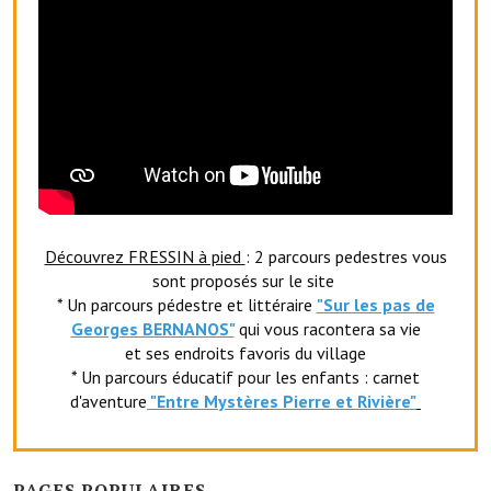
Le foyer rural
Le club de l'amitié
Le comité des fêtes
L'association Avotra-France
Le foyer de la Planquette
L'association des anciens combattants
Découvrez FRESSIN à pied
: 2 parcours pedestres vous
sont proposés sur le site
L'association des anciens sapeurs-pompiers volontaires
* Un parcours pédestre et littéraire
"Sur les pas de
Georges BERNANOS"
qui vous racontera sa vie
Village sportif
et ses endroits favoris du village
* Un parcours éducatif pour les enfants : carnet
L'US Crequy Fressin
d'aventure
"Entr
e Mystères Pierre et Rivière"
La société de chasse
La société de pêche
PAGES POPULAIRES