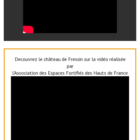
Artisans
Agents immobiliers
Réserver une salle
Salle Georges Delépine
Maison des services et des associations fressinoises
Decouvrez le château de Fressin sur la vidéo réalisée
par
VILLE ACTIVE
l'Association des Espaces Fortifiés des Hauts de France
Village culturel
La société musicale de l'Avenir Fressinois
La troupe théâtrale de l'Avenir Fressinois
Les Amis du Patrimoine
L'association du château