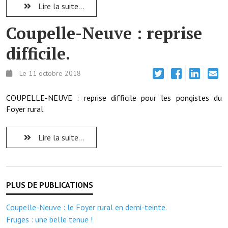
Note de synthèse financière
Lire la suite...
Rapport d'orientation budgétaire
Coupelle-Neuve : reprise
Actions et projets
difficile.
Projets et travaux en cours
Le 11 octobre 2018
Procès verbaux des conseils municipaux
COUPELLE-NEUVE : reprise difficile pour les pongistes du
Communication
Foyer rural.
Le bulletin municipal : Fressinfo & Le Fressinois
Lire la suite...
Toutes les publications
Le village dans l'intercommunalité
Communauté de communes
Coupelle-Neuve : le Foyer rural en demi-teinte.
Autres groupements
Fruges : une belle tenue !