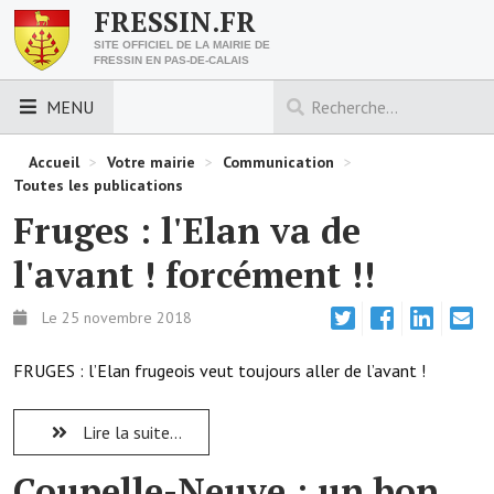
FRESSIN.FR
SITE OFFICIEL DE LA MAIRIE DE
FRESSIN EN PAS-DE-CALAIS
MENU
LES ESSENTIELS
Accueil
>
Votre mairie
>
Communication
>
Toutes les publications
Découvrez Fressin
Fruges : l'Elan va de
Venir à Fressin
l'avant ! forcément !!
Urbanisme
Le 25 novembre 2018
Nous contacter
FRUGES : l’Elan frugeois veut toujours aller de l’avant !
Horaires de la mairie
Lire la suite...
Les foulées fressinoises
Coupelle-Neuve : un bon
ACCÈS RAPIDE