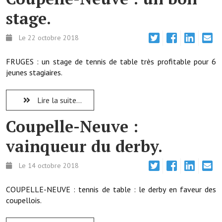
stage.
Démarches administratives
Le 22 octobre 2018
Projets et travaux en cours
FRUGES : un stage de tennis de table très profitable pour 6
Fêtes et manifestations
jeunes stagiaires.
Numéros d'urgence
Lire la suite...
Terrains et maisons à vendre
Coupelle-Neuve :
VOTRE MAIRIE
vainqueur du derby.
Elus et agents
Le 14 octobre 2018
L'équipe municipale
Le personnel municipal
COUPELLE-NEUVE : tennis de table : le derby en faveur des
coupellois.
Les moyens financiers