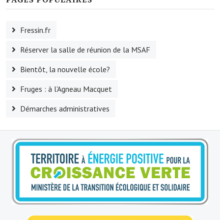
Le sport au foyer rural
Fressin.fr
Les foulées Fressinoises
Réserver la salle de réunion de la MSAF
Fêtes et manifestations
Bientôt, la nouvelle école?
Le calendrier annuel
Fruges : à l'Agneau Macquet
Liste et coordonnées des associations
Démarches administratives
TOURISME, PATRIMOINE
Fressin, ville d'histoire
L'église
Les panneaux du patrimoine
Le château
Georges Bernanos