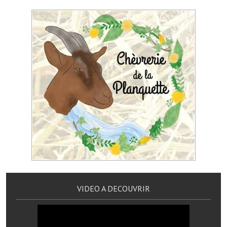
Services publics communaux
Démarches administratives
Urbanisme
Biens à louer
Terrains et maisons à vendre
Etablissements scolaires
Equipements sportifs
Bibliothèque
Commerçants, artisans
VIDEO A DECOUVRIR
Commerces et professions libérales
Exploitants agricoles