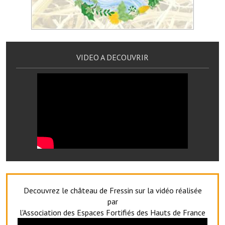
Services publics communaux
Démarches administratives
Urbanisme
VIDEO A DECOUVRIR
Biens à louer
Terrains et maisons à vendre
Etablissements scolaires
Equipements sportifs
Bibliothèque
Commerçants, artisans
Decouvrez le château de Fressin sur la vidéo réalisée
Commerces et professions libérales
par
l'Association des Espaces Fortifiés des Hauts de France
Exploitants agricoles