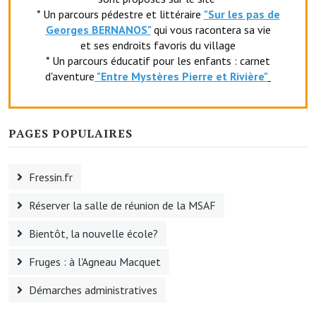
* Un parcours pédestre et littéraire
"Sur les pas de
Le foyer rural
Georges BERNANOS"
qui vous racontera sa vie
et ses endroits favoris du village
Le club de l'amitié
* Un parcours éducatif pour les enfants : carnet
d'aventure
"Entr
e Mystères Pierre et Rivière"
Le comité des fêtes
L'association Avotra-France
PAGES POPULAIRES
Le foyer de la Planquette
L'association des anciens combattants
Fressin.fr
L'association des anciens sapeurs-pompiers volontaires
Réserver la salle de réunion de la MSAF
Village sportif
Bientôt, la nouvelle école?
L'US Crequy Fressin
Fruges : à l'Agneau Macquet
La société de chasse
Démarches administratives
La société de pêche