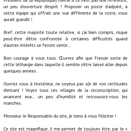
Président de la République) même si ce n’est pas une référence,
un peu d’ouverture d’esprit ! Proposer un poste d’adjoint, à
Démarches administratives
cette équipe qui offrait une vue différente de la votre, vous
aurait grandit !
Projets et travaux en cours
Bref, cette majorité toute relative, si j’ai bien compris, risque
Fêtes et manifestations
peut-être d’être confrontée à certaines difficultés quand
d’autres intérêts se feront sentir…
Numéros d'urgence
Bon courage à vous tous. Œuvrez afin que Fressin sorte de
Terrains et maisons à vendre
cette léthargie dans laquelle il semble s’être laissé aller depuis
quelques années.
VOTRE MAIRIE
Ouvrez vous à l’extérieur, ne soyeux pas sûr de vos certitudes
Elus et agents
d’entant ! Voyez tous ces villages de la circonscription, qui
avancent eux… un peu d’humilité et retroussez-vous les
L'équipe municipale
manches.
Le personnel municipal
Monsieur le Responsable du site, je tiens à vous féliciter !
Les moyens financiers
Ce site est magnifique, il me permet de toujours être, par le «