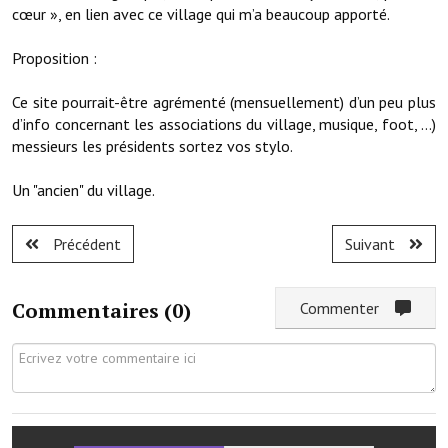
Note de synthèse financière
cœur », en lien avec ce village qui m’a beaucoup apporté.
Rapport d'orientation budgétaire
Proposition :
Actions et projets
Ce site pourrait-être agrémenté (mensuellement) d’un peu plus
d’info concernant les associations du village, musique, foot, …)
Projets et travaux en cours
messieurs les présidents sortez vos stylo.
Procès verbaux des conseils municipaux
Un "ancien" du village.
Communication
Précédent
Suivant
Le bulletin municipal : Fressinfo & Le Fressinois
Toutes les publications
Commentaires (
0
)
Commenter
Le village dans l'intercommunalité
Communauté de communes
Autres groupements