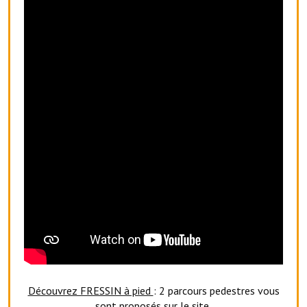
Artisans
Agents immobiliers
Réserver une salle
Salle Georges Delépine
Maison des services et des associations fressinoises
VILLE ACTIVE
Village culturel
La société musicale de l'Avenir Fressinois
La troupe théâtrale de l'Avenir Fressinois
Les Amis du Patrimoine
Découvrez FRESSIN à pied
: 2 parcours pedestres vous
L'association du château
sont proposés sur le site