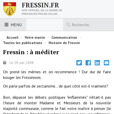
FRESSIN.FR
SITE OFFICIEL DE LA MAIRIE DE
FRESSIN EN PAS-DE-CALAIS
MENU
LES ESSENTIELS
Accueil
>
Votre mairie
>
Communication
>
Toutes les publications
>
Histoire de Fressin
Découvrez Fressin
Fressin : à méditer
Venir à Fressin
Le 28 juin 2008
Urbanisme
On prend les mêmes et on recommence ! Dur dur de faire
bouger les Fressinnois.
Nous contacter
On parle parfois de sectarisme... de quel côté est-il vraiment?
Horaires de la mairie
Bon, dépassé les débats politiques "enflammés" n'était-il pas
Les foulées fressinoises
l'heure de monter Madame et Messieurs de la nouvelle
majorité communale, comme le fait votre maître à penser (le
ACCÈS RAPIDE