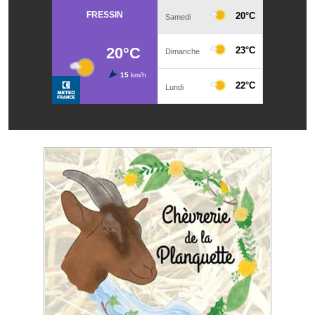
Les réseaux partenaires
L'association des maires
L'office de tourisme
Le conseil départemental
VILLE PRATIQUE
Services publics intercommunaux
Affaires scolaires, CCAS
Eaux, assainissement
France services
France Renov
Déchets ménagers, tri sélectif, encombrants