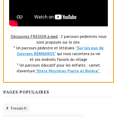
Le foyer rural
Le club de l'amitié
Le comité des fêtes
Découvrez FRESSIN à pied
: 2 parcours pedestres vous
L'association Avotra-France
sont proposés sur le site
* Un parcours pédestre et littéraire
"Sur les pas de
Le foyer de la Planquette
Georges BERNANOS"
qui vous racontera sa vie
et ses endroits favoris du village
L'association des anciens combattants
* Un parcours éducatif pour les enfants : carnet
d'aventure
"Entr
e Mystères Pierre et Rivière"
L'association des anciens sapeurs-pompiers volontaires
Village sportif
PAGES POPULAIRES
L'US Crequy Fressin
La société de chasse
Fressin.fr
La société de pêche