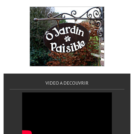
Services publics communaux
Démarches administratives
Urbanisme
Biens à louer
Terrains et maisons à vendre
Etablissements scolaires
Equipements sportifs
VIDEO A DECOUVRIR
Bibliothèque
Commerçants, artisans
Commerces et professions libérales
Exploitants agricoles