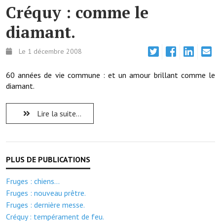
Note de synthèse financière
Créquy : comme le
Rapport d'orientation budgétaire
diamant.
Actions et projets
Le 1 décembre 2008
Projets et travaux en cours
60 années de vie commune : et un amour brillant comme le
Procès verbaux des conseils municipaux
diamant.
Communication
Lire la suite...
Le bulletin municipal : Fressinfo & Le Fressinois
Toutes les publications
Le village dans l'intercommunalité
Fruges : chiens...
Communauté de communes
Fruges : nouveau prêtre.
Fruges : dernière messe.
Autres groupements
Créquy : tempérament de feu.