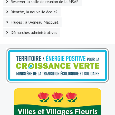
Réserver la salle de réunion de la MSAF
Le sport au foyer rural
Bientôt, la nouvelle école?
Les foulées Fressinoises
Fruges : à l'Agneau Macquet
Fêtes et manifestations
Démarches administratives
Le calendrier annuel
Liste et coordonnées des associations
TOURISME, PATRIMOINE
Fressin, ville d'histoire
L'église
Les panneaux du patrimoine
Le château
Georges Bernanos