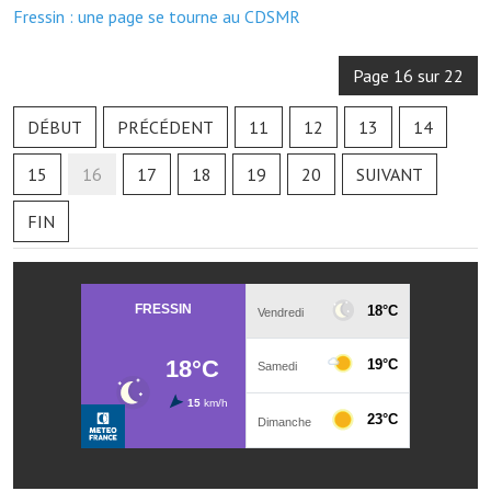
Les réseaux partenaires
Fressin : une page se tourne au CDSMR
L'association des maires
Page 16 sur 22
L'office de tourisme
DÉBUT
PRÉCÉDENT
11
12
13
14
Le conseil départemental
15
16
17
18
19
20
SUIVANT
VILLE PRATIQUE
FIN
Services publics intercommunaux
Affaires scolaires, CCAS
Eaux, assainissement
France services
France Renov
Déchets ménagers, tri sélectif, encombrants