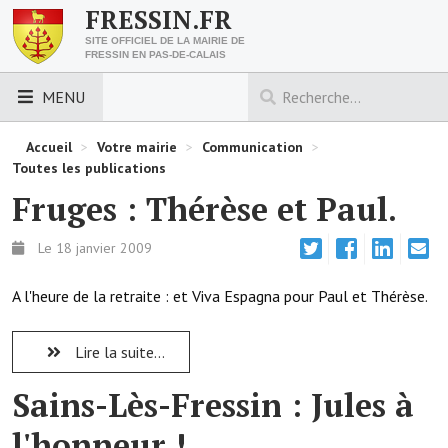
FRESSIN.FR
SITE OFFICIEL DE LA MAIRIE DE
FRESSIN EN PAS-DE-CALAIS
MENU
LES ESSENTIELS
Accueil
>
Votre mairie
>
Communication
>
Toutes les publications
Découvrez Fressin
Fruges : Thérèse et Paul.
Venir à Fressin
Le 18 janvier 2009
Urbanisme
A l'heure de la retraite : et Viva Espagna pour Paul et Thérèse.
Nous contacter
Lire la suite...
Horaires de la mairie
Sains-Lès-Fressin : Jules à
Les foulées fressinoises
l'honneur !
ACCÈS RAPIDE