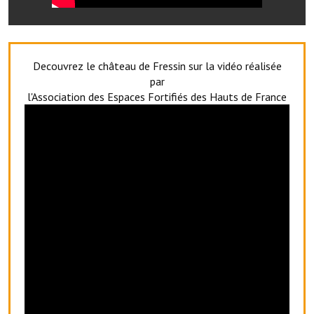
Artisans
Agents immobiliers
Decouvrez le château de Fressin sur la vidéo réalisée
Réserver une salle
par
l'Association des Espaces Fortifiés des Hauts de France
Salle Georges Delépine
Maison des services et des associations fressinoises
VILLE ACTIVE
Village culturel
La société musicale de l'Avenir Fressinois
La troupe théâtrale de l'Avenir Fressinois
Les Amis du Patrimoine
L'association du château