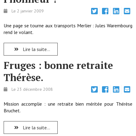
Le 2 janvier 2009
Démarches administratives
Projets et travaux en cours
Une page se tourne aux transports Merlier : Jules Warembourg
rend le volant.
Fêtes et manifestations
Lire la suite...
Numéros d'urgence
Fruges : bonne retraite
Terrains et maisons à vendre
Thérèse.
VOTRE MAIRIE
Le 23 décembre 2008
Elus et agents
L'équipe municipale
Mission accomplie : une retraite bien méritée pour Thérèse
Bruchet.
Le personnel municipal
Les moyens financiers
Lire la suite...