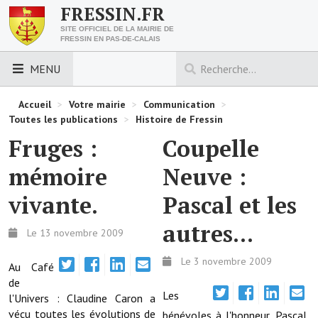
FRESSIN.FR
SITE OFFICIEL DE LA MAIRIE DE
FRESSIN EN PAS-DE-CALAIS
MENU
LES ESSENTIELS
Accueil
>
Votre mairie
>
Communication
>
Toutes les publications
>
Histoire de Fressin
Découvrez Fressin
Fruges :
Coupelle
Venir à Fressin
mémoire
Neuve :
Urbanisme
vivante.
Pascal et les
Nous contacter
autres...
Le 13 novembre 2009
Horaires de la mairie
Le 3 novembre 2009
Au Café
de
Les foulées fressinoises
Les
l'Univers : Claudine Caron a
vécu toutes les évolutions de
ACCÈS RAPIDE
bénévoles à l'honneur, Pascal,