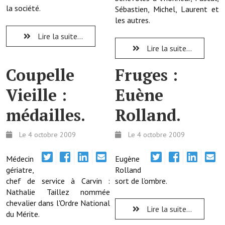
la société.
Sébastien, Michel, Laurent et
les autres.
Démarches administratives
Lire la suite...
Projets et travaux en cours
Lire la suite...
Fêtes et manifestations
Coupelle
Fruges :
Numéros d'urgence
Vieille :
Euène
Terrains et maisons à vendre
médailles.
Rolland.
VOTRE MAIRIE
Le 4 octobre 2009
Le 4 octobre 2009
Elus et agents
Médecin
Eugène
gériatre,
L'équipe municipale
Rolland
chef de service à Carvin :
sort de l’ombre.
Le personnel municipal
Nathalie Taillez nommée
chevalier dans l'Ordre National
Lire la suite...
Les moyens financiers
du Mérite.