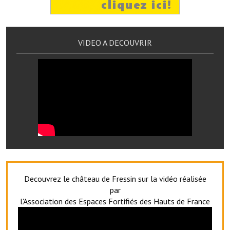
Services publics communaux
Démarches administratives
VIDEO A DECOUVRIR
Urbanisme
Biens à louer
Terrains et maisons à vendre
Etablissements scolaires
Equipements sportifs
Bibliothèque
Commerçants, artisans
Decouvrez le château de Fressin sur la vidéo réalisée
par
Commerces et professions libérales
l'Association des Espaces Fortifiés des Hauts de France
Exploitants agricoles