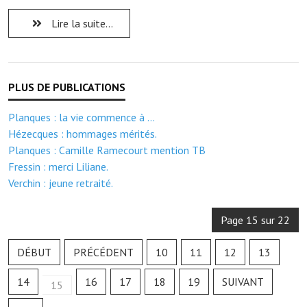
Note de synthèse financière
Lire la suite...
Rapport d'orientation budgétaire
Actions et projets
Projets et travaux en cours
Planques : la vie commence à ...
Procès verbaux des conseils municipaux
Hézecques : hommages mérités.
Communication
Planques : Camille Ramecourt mention TB
Fressin : merci Liliane.
Le bulletin municipal : Fressinfo & Le Fressinois
Verchin : jeune retraité.
Toutes les publications
Page 15 sur 22
Le village dans l'intercommunalité
DÉBUT
PRÉCÉDENT
10
11
12
13
Communauté de communes
14
16
17
18
19
SUIVANT
Autres groupements
15