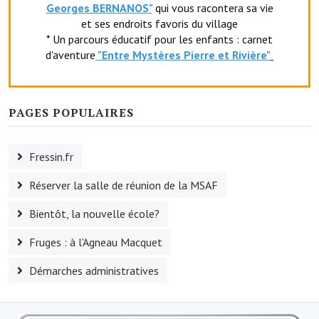
Georges BERNANOS"
qui vous racontera sa vie
Le foyer rural
et ses endroits favoris du village
* Un parcours éducatif pour les enfants : carnet
Le club de l'amitié
d'aventure
"Entr
e Mystères Pierre et Rivière"
Le comité des fêtes
L'association Avotra-France
PAGES POPULAIRES
Le foyer de la Planquette
Fressin.fr
L'association des anciens combattants
Réserver la salle de réunion de la MSAF
L'association des anciens sapeurs-pompiers volontaires
Bientôt, la nouvelle école?
Village sportif
Fruges : à l'Agneau Macquet
L'US Crequy Fressin
Démarches administratives
La société de chasse
La société de pêche