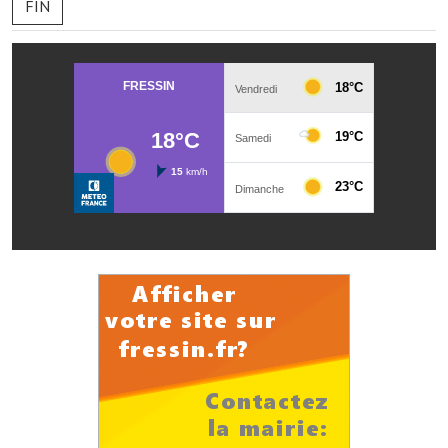
FIN
Les réseaux partenaires
L'association des maires
L'office de tourisme
Le conseil départemental
VILLE PRATIQUE
Services publics intercommunaux
Affaires scolaires, CCAS
Eaux, assainissement
France services
France Renov
Déchets ménagers, tri sélectif, encombrants