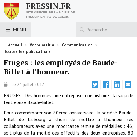
FRESSIN.FR
SITE OFFICIEL DE LA MAIRIE DE
FRESSIN EN PAS-DE-CALAIS
MENU
LES ESSENTIELS
Accueil
>
Votre mairie
>
Communication
>
Toutes les publications
Découvrez Fressin
Fruges : les employés de Baude-
Billet à l'honneur.
Venir à Fressin
Urbanisme
Le 24 juillet 2012
FRUGES : Des hommes, une entreprise, une histoire : la saga de
Nous contacter
l'entreprise Baude-Billet
Horaires de la mairie
Pour commémorer son 80ème anniversaire, la société Baude-
Billet de Lisbourg a choisi de mettre à l'honneur ses
Les foulées fressinoises
collaborateurs avec une importante remise de médailles : 46,
soit plus de la moitié des effectifs des deux entreprises, 80
ACCÈS RAPIDE