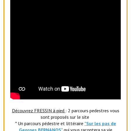
Le sport au foyer rural
Les foulées Fressinoises
Fêtes et manifestations
Le calendrier annuel
Liste et coordonnées des associations
TOURISME, PATRIMOINE
Fressin, ville d'histoire
L'église
Les panneaux du patrimoine
Découvrez FRESSIN à pied
: 2 parcours pedestres vous
sont proposés sur le site
Le château
* Un parcours pédestre et littéraire
"Sur les pas de
Georges BERNANOS"
qui vous racontera sa vie
Georges Bernanos