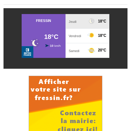
Artisans
Agents immobiliers
Réserver une salle
Salle Georges Delépine
Maison des services et des associations fressinoises
VILLE ACTIVE
Village culturel
La société musicale de l'Avenir Fressinois
La troupe théâtrale de l'Avenir Fressinois
Les Amis du Patrimoine
L'association du château