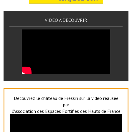
Le foyer rural
Le club de l'amitié
VIDEO A DECOUVRIR
Le comité des fêtes
L'association Avotra-France
Le foyer de la Planquette
L'association des anciens combattants
L'association des anciens sapeurs-pompiers volontaires
Village sportif
Decouvrez le château de Fressin sur la vidéo réalisée
L'US Crequy Fressin
par
l'Association des Espaces Fortifiés des Hauts de France
La société de chasse
La société de pêche