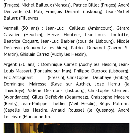
Les réseaux partenaires
(Fruges), Michel Bailleux (Mencas), Patrice Billet (Fruges), André
Denivelle (St Pol), François Desaint (Lisbourg), Jean-Michel
L'association des maires
Ballart (Fillievres
L'office de tourisme
Vermeil (30 ans) : Jean-Luc Cailleux (Ambricourt), Gérard
Cavalier (Heuchin), Hervé Houteer, Jean-Louis Toulotte,
Le conseil départemental
Béatrice Coquart, Jean-Luc Barbier (tous de Lisbourg), Nicole
Defebvin (Beaumetz les Aires), Patrice Duhamel (Cavron St
VILLE PRATIQUE
Martin), Ghislain Carrez (Auchy les Hesdin),
Argent (20 ans) : Dominique Carrez (Auchy les Hesdin), Jean-
Services publics intercommunaux
Louis Massart (Fontaine sur May), Philippe Ducrocq (Lisbourg),
Eric Attagnant (Fressin), Christophe Delahaye (Embry),
Affaires scolaires, CCAS
Dominique Mairesse (Raye sur Authie), José Hernu (la
Eaux, assainissement
Thieuloye), Valérie Desmons (Lisbourg), Christophe Clément
(Avondances), Gilles Defebvin (Beaumetz), Christophe Macaire
France services
(Renty), Jean-Philippe Thellier (Vieil Hesdin), Régis Polmart
(Capelle les Hesdin), Arnaud Roussel (le Quesnoy), André
France Renov
Lefebvre (Marconnelle).
Déchets ménagers, tri sélectif, encombrants