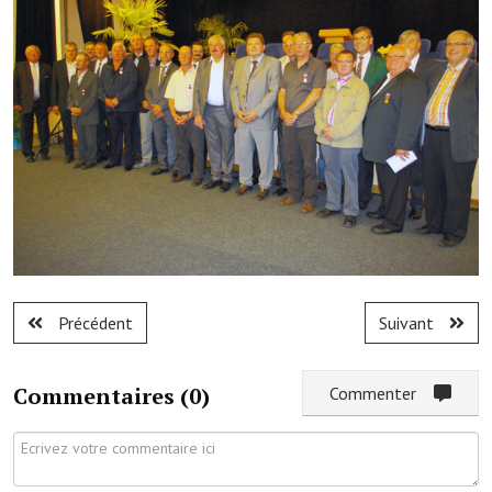
Services publics communaux
Démarches administratives
Urbanisme
Biens à louer
Terrains et maisons à vendre
Etablissements scolaires
Equipements sportifs
Précédent
Suivant
Bibliothèque
Commerçants, artisans
Commentaires (
0
)
Commenter
Commerces et professions libérales
Exploitants agricoles