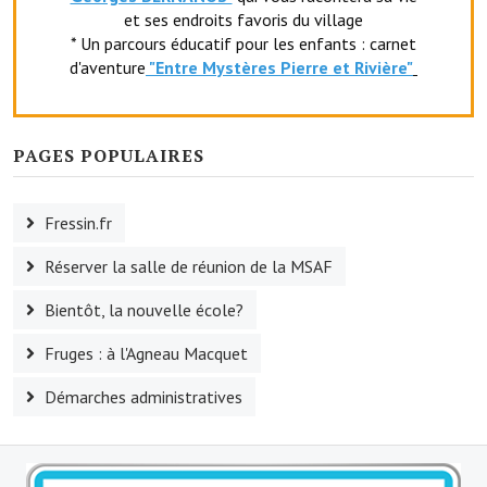
et ses endroits favoris du village
Village d'art
* Un parcours éducatif pour les enfants : carnet
d'aventure
"Entr
e Mystères Pierre et Rivière"
Les sculptures du village
Une église dans l'église
PAGES POPULAIRES
Fressin, cité verte et tourisme sportif
Le sentier de la Planquette
Fressin.fr
Fressin, lauréat village fleuri
Réserver la salle de réunion de la MSAF
Le sentier de découverte du village
Bientôt, la nouvelle école?
Les foulées Fressinoises
Fruges : à l'Agneau Macquet
Le parcours cyclo le soleil de satan
Démarches administratives
Acteurs du tourisme
Les étangs de Fressin