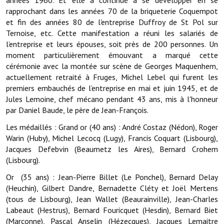
années 1960. Et elle a continué à se développer en se
Note de synthèse financière
rapprochant dans les années 70 de la briqueterie Coquempot
et fin des années 80 de l'entreprise Duffroy de St Pol sur
Rapport d'orientation budgétaire
Ternoise, etc. Cette manifestation a réuni les salariés de
l’entreprise et leurs épouses, soit près de 200 personnes. Un
Actions et projets
moment particulièrement émouvant a marqué cette
cérémonie avec la montée sur scène de Georges Maquenhem,
Projets et travaux en cours
actuellement retraité à Fruges, Michel Lebel qui furent les
Procès verbaux des conseils municipaux
premiers embauchés de l’entreprise en mai et juin 1945, et de
Jules Lemoine, chef mécano pendant 43 ans, mis à l'honneur
Communication
par Daniel Baude, le père de Jean-François.
Le bulletin municipal : Fressinfo & Le Fressinois
Les médaillés : Grand or (40 ans) : André Costaz (Nédon), Roger
Warin (Huby), Michel Lecocq (Lugy), Francis Coquart (Lisbourg),
Toutes les publications
Jacques Defebvin (Beaumetz les Aires), Bernard Crohem
(Lisbourg).
Le village dans l'intercommunalité
Or (35 ans) : Jean-Pierre Billet (Le Ponchel), Bernard Delay
Communauté de communes
(Heuchin), Gilbert Dandre, Bernadette Cléty et Joël Mertens
(tous de Lisbourg), Jean Wallet (Beaurainville), Jean-Charles
Autres groupements
Labeaut (Hestrus), Bernard Fouricquet (Hesdin), Bernard Biet
(Marconne), Pascal Anselin (Hézecques), Jacques Lemaitre