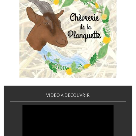
Artisans
Agents immobiliers
Réserver une salle
Salle Georges Delépine
Maison des services et des associations fressinoises
VILLE ACTIVE
Village culturel
La société musicale de l'Avenir Fressinois
VIDEO A DECOUVRIR
La troupe théâtrale de l'Avenir Fressinois
Les Amis du Patrimoine
L'association du château