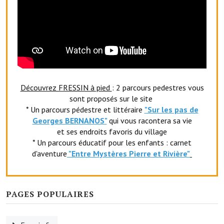
Le sport au foyer rural
Les foulées Fressinoises
Fêtes et manifestations
Le calendrier annuel
Découvrez FRESSIN à pied
: 2 parcours pedestres vous
Liste et coordonnées des associations
sont proposés sur le site
* Un parcours pédestre et littéraire
"Sur les pas de
TOURISME, PATRIMOINE
Georges BERNANOS"
qui vous racontera sa vie
et ses endroits favoris du village
Fressin, ville d'histoire
* Un parcours éducatif pour les enfants : carnet
d'aventure
"Entr
e Mystères Pierre et Rivière"
L'église
Les panneaux du patrimoine
PAGES POPULAIRES
Le château
Georges Bernanos