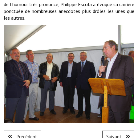
Les réseaux partenaires
de l'humour très prononcé, Philippe Escola a évoqué sa carrière
ponctuée de nombreuses anecdotes plus drôles les unes que
L'association des maires
les autres.
L'office de tourisme
Le conseil départemental
VILLE PRATIQUE
Services publics intercommunaux
Affaires scolaires, CCAS
Eaux, assainissement
France services
France Renov
Déchets ménagers, tri sélectif, encombrants
Précédent
Suivant