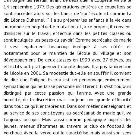
Campagne les Hesdin, avant de débarquer à Coupelle Vieille le
Note de synthèse financière
14 septembre 1977. Des générations entières de coupellois se
sont succédés alors sur les bancs de "son" école et comme l'a
Rapport d'orientation budgétaire
dit Léonce Duhamel :" il a su préparer les enfants à la vie dans
un monde en perpétuelle mutation et, à ce propos, il convient
Actions et projets
d'insister sur le travail effectué dans les petites classes où
sont inculqués les bases du savoir". Comme secrétaire de mairie
Projets et travaux en cours
il s'est également beaucoup impliqué à ses côtés et
Procès verbaux des conseils municipaux
notamment pour le maintien de l'école du village et son
développement. De deux classes en 1990 avec 27 élèves, les
Communication
effectifs ont pratiquement doublé depuis. Il a pris la direction
de l'école en 2001. Sa modestie dut-elle en souffrir il convient
Le bulletin municipal : Fressinfo & Le Fressinois
de dire que Philippe Escola est un personnage éminemment
sympathique qui ne laisse personne indifférent. Il s'est toujours
Toutes les publications
distingué par cette passion qui l'anime. Avec une grande
humilité, de la discrétion mais toujours une grande efficacité
Le village dans l'intercommunalité
dans tout ce qu'il entreprenait. Dans son métier d'enseignant et
au service de ses concitoyens au secrétariat de mairie qu'il va
Communauté de communes
toujours occuper. Mais aussi comme pédagogue auprès des
Autres groupements
jeunes, meneur d'hommes au travers le club de football de
Verchocq. Avec la verve qui le caractérise, mais aussi son sens