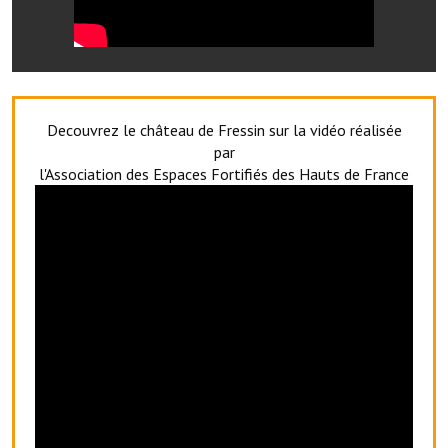
Le foyer rural
Le club de l'amitié
Le comité des fêtes
Decouvrez le château de Fressin sur la vidéo réalisée
L'association Avotra-France
par
l'Association des Espaces Fortifiés des Hauts de France
Le foyer de la Planquette
L'association des anciens combattants
L'association des anciens sapeurs-pompiers volontaires
Village sportif
L'US Crequy Fressin
La société de chasse
La société de pêche