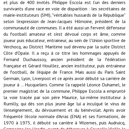
et plus de 400 invités. Philippe Escola est l’un des derniers
survivants d’une race en voie de disparition : les secrétaires de
Démarches administratives
mairie-instituteurs (SMI), "véritables hussards de la République"
selon l’expression de Jean-Jacques Hilmoine, président de la
Projets et travaux en cours
communauté de communes. Il a été aussi un fervent défenseur
du football amateur et s'est dévoué corps et âme, comme
Fêtes et manifestations
joueur puis éducateur, entraineur, au sein de l'Union sportive de
Verchocq, au District Maritime sud devenu par la suite District
Numéros d'urgence
Côte d'Opale. Il a reçu à ce titre les hommages appuyés de
Fernand Duchaussoy, ancien président de la fédération
Terrains et maisons à vendre
française et Gérard Houillez, ancien instituteur, puis entraineur
de football, de l'équipe de France. Mais aussi du Paris Saint
VOTRE MAIRIE
Germain, Lyon, Liverpool et ce après avoir débuté sa carrière de
joueur à ... Hucqueliers. Comme l'a rappelé Léonce Duhamel, le
Elus et agents
premier magistrat de la commune, Philippe Escola a emprunté
la voie tracée par son père Maurice, lui-même instituteur à
L'équipe municipale
Rumilly, qui dès son plus jeune âge lui a inculqué le virus de
Le personnel municipal
l'enseignement, du dévouement et du bénévolat. Après avoir
fréquenté l'école normale d'Arras (ENA) et ses formations, de
Les moyens financiers
1970 à 1975, il débuté sa carrière à Wizernes, puis Audruicq,