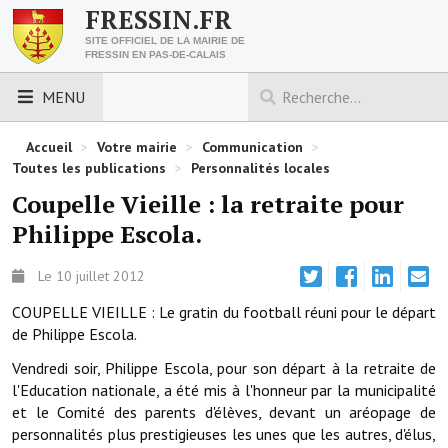
FRESSIN.FR
SITE OFFICIEL DE LA MAIRIE DE
FRESSIN EN PAS-DE-CALAIS
MENU
LES ESSENTIELS
Accueil
>
Votre mairie
>
Communication
>
Toutes les publications
>
Personnalités locales
Découvrez Fressin
Coupelle Vieille : la retraite pour
Philippe Escola.
Venir à Fressin
Urbanisme
Le 10 juillet 2012
COUPELLE VIEILLE : Le gratin du football réuni pour le départ
Nous contacter
de Philippe Escola.
Horaires de la mairie
Vendredi soir, Philippe Escola, pour son départ à la retraite de
l'Education nationale, a été mis à l'honneur par la municipalité
Les foulées fressinoises
et le Comité des parents d'élèves, devant un aréopage de
personnalités plus prestigieuses les unes que les autres, d'élus,
ACCÈS RAPIDE