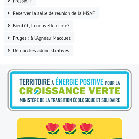
Fressin.fr
Village d'art
Réserver la salle de réunion de la MSAF
Les sculptures du village
Bientôt, la nouvelle école?
Une église dans l'église
Fruges : à l'Agneau Macquet
Fressin, cité verte et tourisme sportif
Démarches administratives
Le sentier de la Planquette
Fressin, lauréat village fleuri
Le sentier de découverte du village
Les foulées Fressinoises
Le parcours cyclo le soleil de satan
Acteurs du tourisme
Les étangs de Fressin