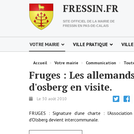
FRESSIN.FR
SITE OFFICIEL DE LA MAIRIE DE
FRESSIN EN PAS-DE-CALAIS
VOTRE MAIRIE
VILLE PRATIQUE
VILLE
Accueil
>
Votre mairie
>
Communication
>
Toute
Fruges : Les allemand
d'osberg en visite.
Le 30 août 2010
FRUGES : Signature d'une charte : l'Association
d'Olsberg devient intercommunale.