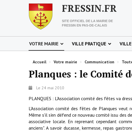
FRESSIN.FR
SITE OFFICIEL DE LA MAIRIE DE
FRESSIN EN PAS-DE-CALAIS
VOTRE MAIRIE
VILLE PRATIQUE
VILLE
Accueil
>
Votre mairie
>
Communication
>
Toute
Planques : le Comité d
Le 24 mai 2010
PLANQUES : L'Association comité des fêtes va dresser
L'Association comité des fêtes de Planques veut re
Même s'il s'en défend ce nouveau comité issu des de
associative locale. En reprenant cependant comme 
anciens". A savoir ducasse, kermesse, repas gastro