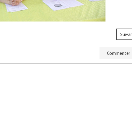
Suiva
C