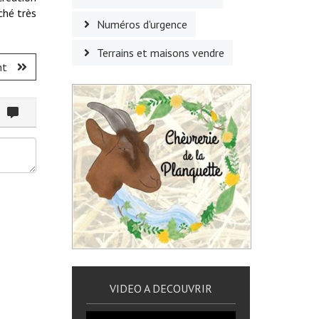
ché très
Numéros d'urgence
Terrains et maisons vendre
nt
ommenter
VIDEO A DECOUVRIR