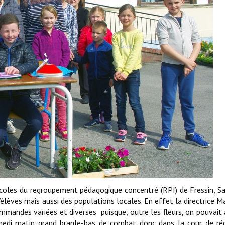
écoles du regroupement pédagogique concentré (RPI) de Fressin, Sa
élèves mais aussi des populations locales. En effet la directrice M
mandes variées et diverses puisque, outre les fleurs, on pouvait 
amedi matin grand branle-bas de combat donc dans la cour de ré