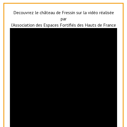
Services publics communaux
Decouvrez le château de Fressin sur la vidéo réalisée
Démarches administratives
par
l'Association des Espaces Fortifiés des Hauts de France
Urbanisme
Biens à louer
Terrains et maisons à vendre
Etablissements scolaires
Equipements sportifs
Bibliothèque
Commerçants, artisans
Commerces et professions libérales
Exploitants agricoles