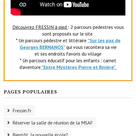
Artisans
Agents immobiliers
Découvrez FRESSIN à pied
: 2 parcours pedestres vous
Réserver une salle
sont proposés sur le site
* Un parcours pédestre et littéraire
"Sur les pas de
Salle Georges Delépine
Georges BERNANOS"
qui vous racontera sa vie
et ses endroits favoris du village
Maison des services et des associations fressinoises
* Un parcours éducatif pour les enfants : carnet
d'aventure
"Entr
e Mystères Pierre et Rivière"
VILLE ACTIVE
Village culturel
PAGES POPULAIRES
La société musicale de l'Avenir Fressinois
La troupe théâtrale de l'Avenir Fressinois
Fressin.fr
Les Amis du Patrimoine
Réserver la salle de réunion de la MSAF
L'association du château
Bientôt, la nouvelle école?