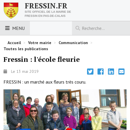
FRESSIN.FR
SITE OFFICIEL DE LA MAIRIE DE
FRESSIN EN PAS-DE-CALAIS
MENU
LES ESSENTIELS
Accueil
>
Votre mairie
>
Communication
>
Toutes les publications
Découvrez Fressin
Fressin : l'école fleurie
Venir à Fressin
Le 13 mai 2019
Urbanisme
FRESSIN : un marché aux fleurs très couru.
Nous contacter
Horaires de la mairie
Les foulées fressinoises
ACCÈS RAPIDE