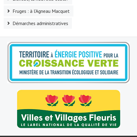
Le foyer rural
Fruges : à l'Agneau Macquet
Le club de l'amitié
Démarches administratives
Le comité des fêtes
L'association Avotra-France
Le foyer de la Planquette
L'association des anciens combattants
L'association des anciens sapeurs-pompiers volontaires
Village sportif
L'US Crequy Fressin
La société de chasse
La société de pêche