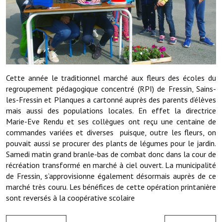
Démarches administratives
Projets et travaux en cours
Fêtes et manifestations
Cette année le traditionnel marché aux fleurs des écoles du
Numéros d'urgence
regroupement pédagogique concentré (RPI) de Fressin, Sains-
les-Fressin et Planques a cartonné auprès des parents d’élèves
Terrains et maisons à vendre
mais aussi des populations locales. En effet la directrice
Marie-Eve Rendu et ses collègues ont reçu une centaine de
VOTRE MAIRIE
commandes variées et diverses puisque, outre les fleurs, on
pouvait aussi se procurer des plants de légumes pour le jardin.
Elus et agents
Samedi matin grand branle-bas de combat donc dans la cour de
récréation transformé en marché à ciel ouvert. La municipalité
L'équipe municipale
de Fressin, s’approvisionne également désormais auprès de ce
marché très couru. Les bénéfices de cette opération printanière
Le personnel municipal
sont reversés à la coopérative scolaire
Les moyens financiers