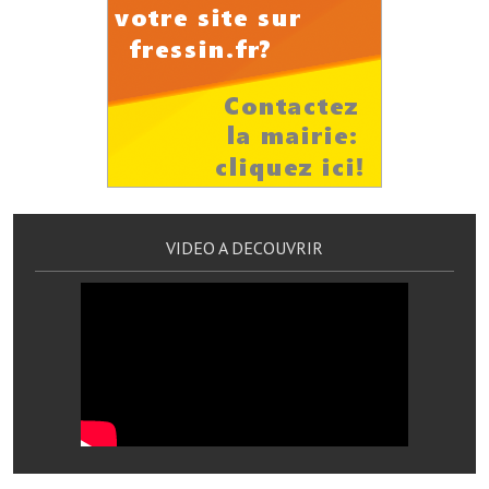
Les réseaux partenaires
L'association des maires
L'office de tourisme
Le conseil départemental
VILLE PRATIQUE
Services publics intercommunaux
VIDEO A DECOUVRIR
Affaires scolaires, CCAS
Eaux, assainissement
France services
France Renov
Déchets ménagers, tri sélectif, encombrants