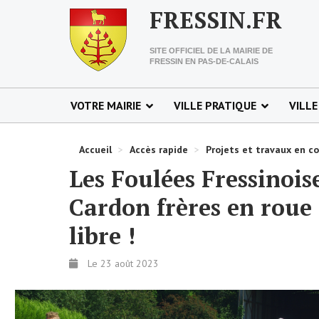
FRESSIN.FR
SITE OFFICIEL DE LA MAIRIE DE
FRESSIN EN PAS-DE-CALAIS
VOTRE MAIRIE
VILLE PRATIQUE
VILLE
Accueil
>
Accès rapide
>
Projets et travaux en c
Les Foulées Fressinois
Cardon frères en roue
libre !
Le 23 août 2023