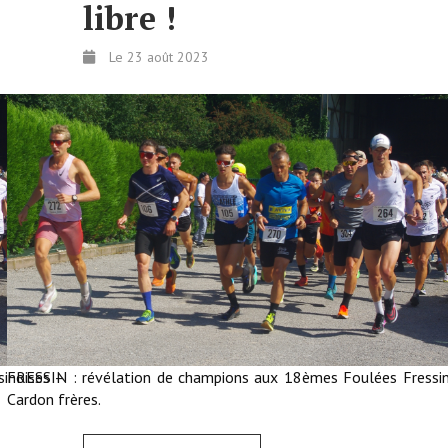
libre !
Le 23 août 2023
inoises –
FRESSIN : révélation de champions aux 18èmes Foulées Fressin
Cardon frères.