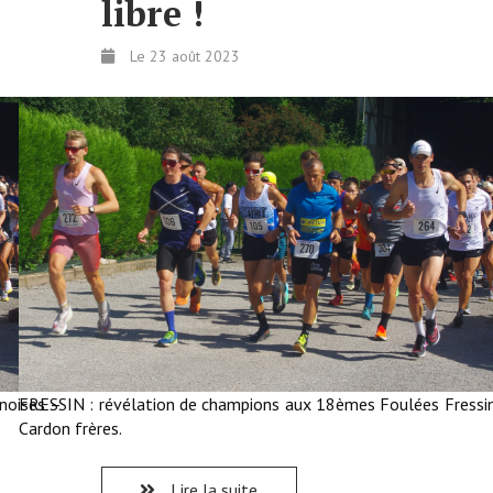
libre !
Le 23 août 2023
noises –
FRESSIN : révélation de champions aux 18èmes Foulées Fressi
Cardon frères.
Lire la suite...