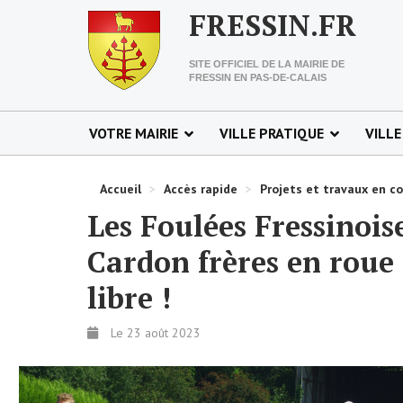
FRESSIN.FR
SITE OFFICIEL DE LA MAIRIE DE
FRESSIN EN PAS-DE-CALAIS
VOTRE MAIRIE
VILLE PRATIQUE
VILLE
Accueil
>
Accès rapide
>
Projets et travaux en c
Les Foulées Fressinois
Cardon frères en roue
libre !
Le 23 août 2023