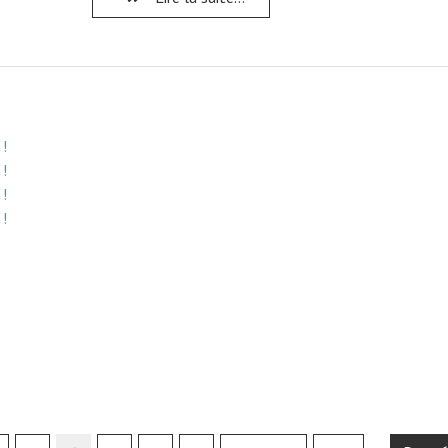
 !
 !
 !
 !