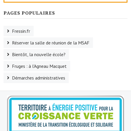
Le foyer rural
PAGES POPULAIRES
Le club de l'amitié
Fressin.fr
Le comité des fêtes
Réserver la salle de réunion de la MSAF
L'association Avotra-France
Bientôt, la nouvelle école?
Le foyer de la Planquette
Fruges : à l'Agneau Macquet
L'association des anciens combattants
Démarches administratives
L'association des anciens sapeurs-pompiers volontaires
Village sportif
L'US Crequy Fressin
La société de chasse
La société de pêche