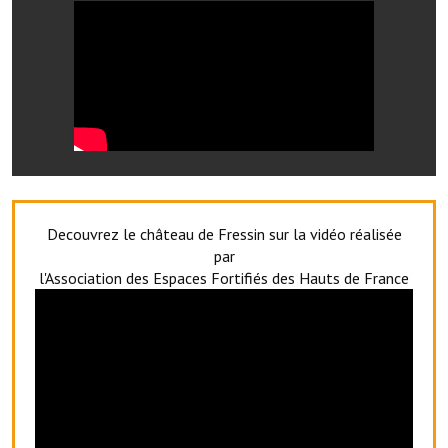
Services publics communaux
Démarches administratives
Urbanisme
Biens à louer
Terrains et maisons à vendre
Etablissements scolaires
Decouvrez le château de Fressin sur la vidéo réalisée
par
Equipements sportifs
l'Association des Espaces Fortifiés des Hauts de France
Bibliothèque
Commerçants, artisans
Commerces et professions libérales
Exploitants agricoles