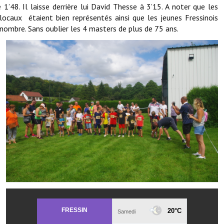
Note de synthèse financière
 1’48. Il laisse derrière lui David Thesse à 3’15. A noter que les
locaux étaient bien représentés ainsi que les jeunes Fressinois
Rapport d'orientation budgétaire
nombre. Sans oublier les 4 masters de plus de 75 ans.
Actions et projets
Projets et travaux en cours
Procès verbaux des conseils municipaux
Communication
Le bulletin municipal : Fressinfo & Le Fressinois
Toutes les publications
Le village dans l'intercommunalité
Communauté de communes
Autres groupements