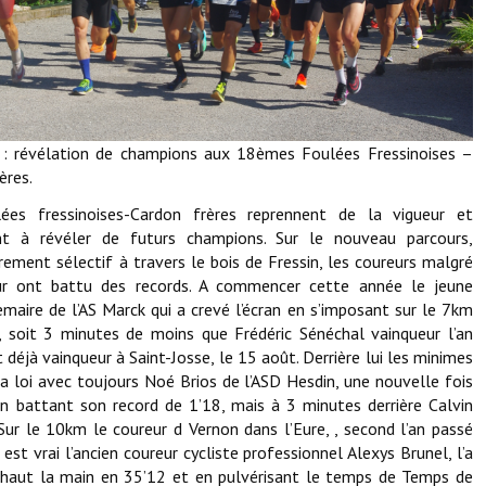
Démarches administratives
Projets et travaux en cours
Fêtes et manifestations
: révélation de champions aux 18èmes Foulées Fressinoises –
ères.
Numéros d'urgence
ées fressinoises-Cardon frères reprennent de la vigueur et
Terrains et maisons à vendre
nt à révéler de futurs champions. Sur le nouveau parcours,
èrement sélectif à travers le bois de Fressin, les coureurs malgré
VOTRE MAIRIE
ur ont battu des records. A commencer cette année le jeune
maire de l’AS Marck qui a crevé l’écran en s’imposant sur le 7km
Elus et agents
, soit 3 minutes de moins que Frédéric Sénéchal vainqueur l’an
Et déjà vainqueur à Saint-Josse, le 15 août. Derrière lui les minimes
L'équipe municipale
la loi avec toujours Noé Brios de l’ASD Hesdin, une nouvelle fois
n battant son record de 1’18, mais à 3 minutes derrière Calvin
Le personnel municipal
Sur le 10km le coureur d Vernon dans l’Eure, , second l’an passé
l est vrai l’ancien coureur cycliste professionnel Alexys Brunel, l’a
Les moyens financiers
haut la main en 35’12 et en pulvérisant le temps de Temps de