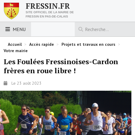
FRESSIN.FR
SITE OFFICIEL DE LA MAIRIE DE
FRESSIN EN PAS-DE-CALAIS
MENU
LES ESSENTIELS
Accueil
>
Accès rapide
>
Projets et travaux en cours
>
Votre mairie
Découvrez Fressin
Les Foulées Fressinoises-Cardon
frères en roue libre !
Venir à Fressin
Urbanisme
Le 23 août 2023
Nous contacter
Horaires de la mairie
Les foulées fressinoises
ACCÈS RAPIDE