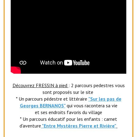
Artisans
Agents immobiliers
Réserver une salle
Salle Georges Delépine
Maison des services et des associations fressinoises
VILLE ACTIVE
Village culturel
Découvrez FRESSIN à pied
: 2 parcours pedestres vous
sont proposés sur le site
La société musicale de l'Avenir Fressinois
* Un parcours pédestre et littéraire
"Sur les pas de
Georges BERNANOS"
qui vous racontera sa vie
La troupe théâtrale de l'Avenir Fressinois
et ses endroits favoris du village
* Un parcours éducatif pour les enfants : carnet
Les Amis du Patrimoine
d'aventure
"Entr
e Mystères Pierre et Rivière"
L'association du château