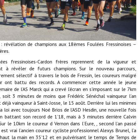
Démarches administratives
Projets et travaux en cours
Fêtes et manifestations
: révélation de champions aux 18èmes Foulées Fressinoises –
ères.
Numéros d'urgence
ées fressinoises-Cardon frères reprennent de la vigueur et
Terrains et maisons à vendre
nt à révéler de futurs champions. Sur le nouveau parcours,
èrement sélectif à travers le bois de Fressin, les coureurs malgré
VOTRE MAIRIE
ur ont battu des records. A commencer cette année le jeune
maire de l’AS Marck qui a crevé l’écran en s’imposant sur le 7km
Elus et agents
, soit 3 minutes de moins que Frédéric Sénéchal vainqueur l’an
Et déjà vainqueur à Saint-Josse, le 15 août. Derrière lui les minimes
L'équipe municipale
la loi avec toujours Noé Brios de l’ASD Hesdin, une nouvelle fois
n battant son record de 1’18, mais à 3 minutes derrière Calvin
Le personnel municipal
Sur le 10km le coureur d Vernon dans l’Eure, , second l’an passé
l est vrai l’ancien coureur cycliste professionnel Alexys Brunel, l’a
Les moyens financiers
haut la main en 35’12 et en pulvérisant le temps de Temps de