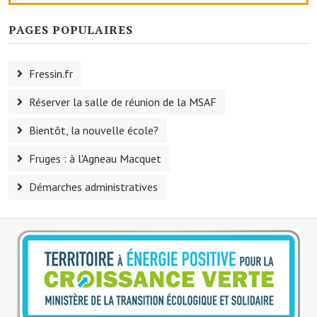
Le foyer rural
PAGES POPULAIRES
Le club de l'amitié
Fressin.fr
Le comité des fêtes
Réserver la salle de réunion de la MSAF
L'association Avotra-France
Bientôt, la nouvelle école?
Le foyer de la Planquette
Fruges : à l'Agneau Macquet
L'association des anciens combattants
Démarches administratives
L'association des anciens sapeurs-pompiers volontaires
Village sportif
L'US Crequy Fressin
La société de chasse
La société de pêche