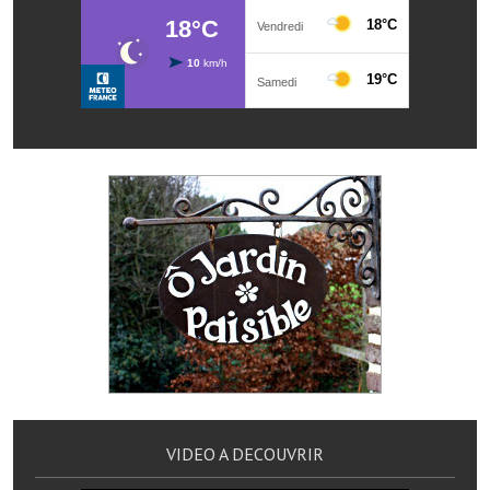
Les réseaux partenaires
L'association des maires
L'office de tourisme
Le conseil départemental
VILLE PRATIQUE
Services publics intercommunaux
Affaires scolaires, CCAS
Eaux, assainissement
France services
France Renov
VIDEO A DECOUVRIR
Déchets ménagers, tri sélectif, encombrants