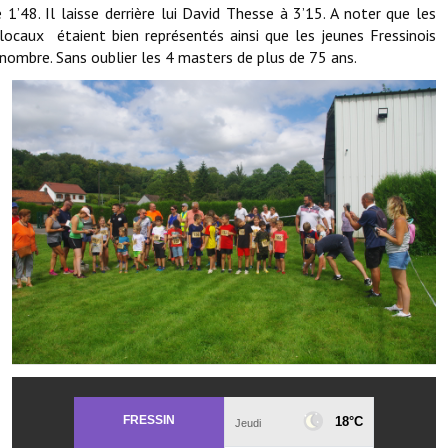
Note de synthèse financière
 1’48. Il laisse derrière lui David Thesse à 3’15. A noter que les
locaux étaient bien représentés ainsi que les jeunes Fressinois
Rapport d'orientation budgétaire
nombre. Sans oublier les 4 masters de plus de 75 ans.
Actions et projets
Projets et travaux en cours
Procès verbaux des conseils municipaux
Communication
Le bulletin municipal : Fressinfo & Le Fressinois
Toutes les publications
Le village dans l'intercommunalité
Communauté de communes
Autres groupements