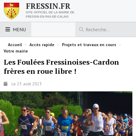
FRESSIN.FR
SITE OFFICIEL DE LA MAIRIE DE
FRESSIN EN PAS-DE-CALAIS
MENU
LES ESSENTIELS
Accueil
>
Accès rapide
>
Projets et travaux en cours
>
Votre mairie
Découvrez Fressin
Les Foulées Fressinoises-Cardon
frères en roue libre !
Venir à Fressin
Urbanisme
Le 23 août 2023
Nous contacter
Horaires de la mairie
Les foulées fressinoises
ACCÈS RAPIDE