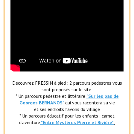
Artisans
Agents immobiliers
Réserver une salle
Salle Georges Delépine
Maison des services et des associations fressinoises
VILLE ACTIVE
Village culturel
Découvrez FRESSIN à pied
: 2 parcours pedestres vous
sont proposés sur le site
La société musicale de l'Avenir Fressinois
* Un parcours pédestre et littéraire
"Sur les pas de
Georges BERNANOS"
qui vous racontera sa vie
La troupe théâtrale de l'Avenir Fressinois
et ses endroits favoris du village
* Un parcours éducatif pour les enfants : carnet
Les Amis du Patrimoine
d'aventure
"Entr
e Mystères Pierre et Rivière"
L'association du château