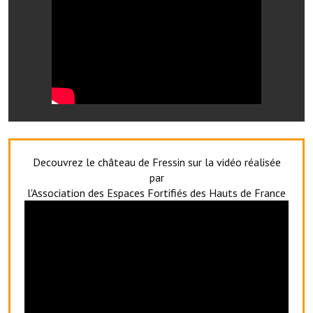
Services publics communaux
Démarches administratives
Urbanisme
Biens à louer
Terrains et maisons à vendre
Etablissements scolaires
Decouvrez le château de Fressin sur la vidéo réalisée
par
Equipements sportifs
l'Association des Espaces Fortifiés des Hauts de France
Bibliothèque
Commerçants, artisans
Commerces et professions libérales
Exploitants agricoles