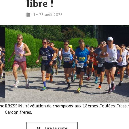
libre !
Le 23 août 2023
noises –
FRESSIN : révélation de champions aux 18èmes Foulées Fressi
Cardon frères.
Lire la suite...