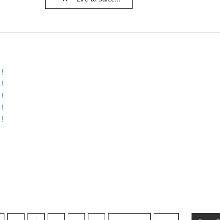
 !
 !
 !
 !
 !