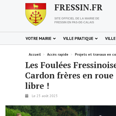
FRESSIN.FR
SITE OFFICIEL DE LA MAIRIE DE
FRESSIN EN PAS-DE-CALAIS
VOTRE MAIRIE
VILLE PRATIQUE
VILLE
Accueil
>
Accès rapide
>
Projets et travaux en c
Les Foulées Fressinois
Cardon frères en roue
libre !
Le 23 août 2023