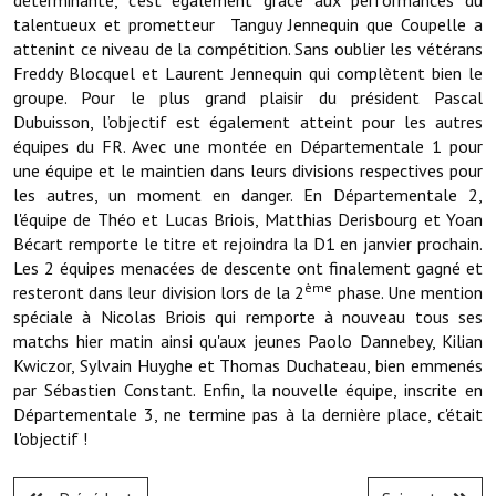
déterminante, c’est également grâce aux performances du
Note de synthèse financière
talentueux et prometteur Tanguy Jennequin que Coupelle a
attenint ce niveau de la compétition. Sans oublier les vétérans
Rapport d'orientation budgétaire
Freddy Blocquel et Laurent Jennequin qui complètent bien le
groupe. Pour le plus grand plaisir du président Pascal
Actions et projets
Dubuisson, l’objectif est également atteint pour les autres
Projets et travaux en cours
équipes du FR. Avec une montée en Départementale 1 pour
une équipe et le maintien dans leurs divisions respectives pour
Procès verbaux des conseils municipaux
les autres, un moment en danger. En Départementale 2,
l'équipe de Théo et Lucas Briois, Matthias Derisbourg et Yoan
Communication
Bécart remporte le titre et rejoindra la D1 en janvier prochain.
Les 2 équipes menacées de descente ont finalement gagné et
Le bulletin municipal : Fressinfo & Le Fressinois
ème
resteront dans leur division lors de la 2
phase. Une mention
spéciale à Nicolas Briois qui remporte à nouveau tous ses
Toutes les publications
matchs hier matin ainsi qu'aux jeunes Paolo Dannebey, Kilian
Kwiczor, Sylvain Huyghe et Thomas Duchateau, bien emmenés
Le village dans l'intercommunalité
par Sébastien Constant. Enfin, la nouvelle équipe, inscrite en
Communauté de communes
Départementale 3, ne termine pas à la dernière place, c'était
l'objectif !
Autres groupements