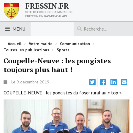
FRESSIN.FR
SITE OFFICIEL DE LA MAIRIE DE
FRESSIN EN PAS-DE-CALAIS
MENU
LES ESSENTIELS
Accueil
>
Votre mairie
>
Communication
>
Toutes les publications
>
Sports
Découvrez Fressin
Coupelle-Neuve : les pongistes
toujours plus haut !
Venir à Fressin
Urbanisme
Le 9 décembre 2019
COUPELLE-NEUVE : les pongistes du foyer rural au « top ».
Nous contacter
Horaires de la mairie
Les foulées fressinoises
ACCÈS RAPIDE