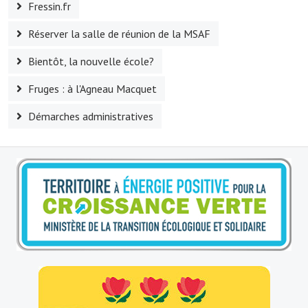
Fressin.fr
Le sport au foyer rural
Réserver la salle de réunion de la MSAF
Les foulées Fressinoises
Bientôt, la nouvelle école?
Fêtes et manifestations
Fruges : à l'Agneau Macquet
Le calendrier annuel
Démarches administratives
Liste et coordonnées des associations
TOURISME, PATRIMOINE
Fressin, ville d'histoire
L'église
Les panneaux du patrimoine
Le château
Georges Bernanos