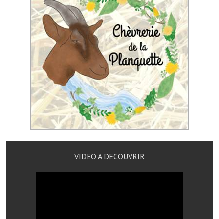
Services publics communaux
Démarches administratives
Urbanisme
Biens à louer
Terrains et maisons à vendre
Etablissements scolaires
Equipements sportifs
Bibliothèque
VIDEO A DECOUVRIR
Commerçants, artisans
Commerces et professions libérales
Exploitants agricoles