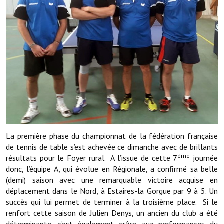
Démarches administratives
Projets et travaux en cours
Fêtes et manifestations
Numéros d'urgence
Terrains et maisons à vendre
VOTRE MAIRIE
La première phase du championnat de la fédération française
de tennis de table s’est achevée ce dimanche avec de brillants
Elus et agents
ème
résultats pour le Foyer rural. A l’issue de cette 7
journée
L'équipe municipale
donc, l’équipe A, qui évolue en Régionale, a confirmé sa belle
(demi) saison avec une remarquable victoire acquise en
Le personnel municipal
déplacement dans le Nord, à Estaires-la Gorgue par 9 à 5. Un
succès qui lui permet de terminer à la troisième place. Si le
Les moyens financiers
renfort cette saison de Julien Denys, un ancien du club a été