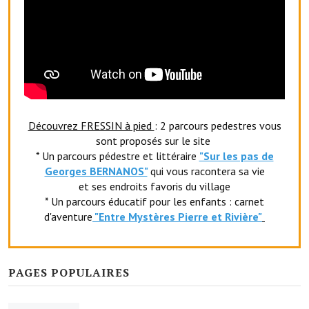
Le foyer rural
Le club de l'amitié
Le comité des fêtes
L'association Avotra-France
Découvrez FRESSIN à pied
: 2 parcours pedestres vous
Le foyer de la Planquette
sont proposés sur le site
* Un parcours pédestre et littéraire
"Sur les pas de
L'association des anciens combattants
Georges BERNANOS"
qui vous racontera sa vie
et ses endroits favoris du village
L'association des anciens sapeurs-pompiers volontaires
* Un parcours éducatif pour les enfants : carnet
Village sportif
d'aventure
"Entr
e Mystères Pierre et Rivière"
L'US Crequy Fressin
La société de chasse
PAGES POPULAIRES
La société de pêche