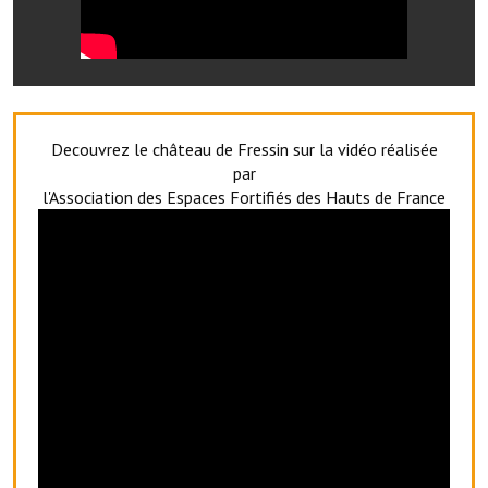
Artisans
Agents immobiliers
Réserver une salle
Decouvrez le château de Fressin sur la vidéo réalisée
Salle Georges Delépine
par
Maison des services et des associations fressinoises
l'Association des Espaces Fortifiés des Hauts de France
VILLE ACTIVE
Village culturel
La société musicale de l'Avenir Fressinois
La troupe théâtrale de l'Avenir Fressinois
Les Amis du Patrimoine
L'association du château