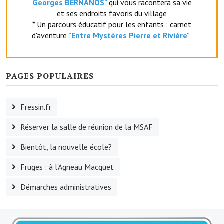
Georges BERNANOS"
qui vous racontera sa vie
Le foyer rural
et ses endroits favoris du village
* Un parcours éducatif pour les enfants : carnet
Le club de l'amitié
d'aventure
"Entr
e Mystères Pierre et Rivière"
Le comité des fêtes
L'association Avotra-France
PAGES POPULAIRES
Le foyer de la Planquette
Fressin.fr
L'association des anciens combattants
Réserver la salle de réunion de la MSAF
L'association des anciens sapeurs-pompiers volontaires
Bientôt, la nouvelle école?
Village sportif
Fruges : à l'Agneau Macquet
L'US Crequy Fressin
Démarches administratives
La société de chasse
La société de pêche