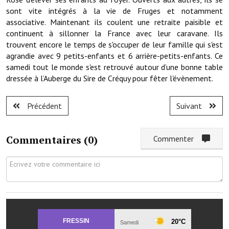
Note de synthèse financière
sont vite intégrés à la vie de Fruges et notamment
associative. Maintenant ils coulent une retraite paisible et
Rapport d'orientation budgétaire
continuent à sillonner la France avec leur caravane. Ils
trouvent encore le temps de s'occuper de leur famille qui s'est
Actions et projets
agrandie avec 9 petits-enfants et 6 arrière-petits-enfants. Ce
samedi tout le monde s'est retrouvé autour d’une bonne table
Projets et travaux en cours
dressée à l’Auberge du Sire de Créquy pour fêter l'évènement.
Procès verbaux des conseils municipaux
Précédent
Suivant
Communication
Le bulletin municipal : Fressinfo & Le Fressinois
Commentaires (
0
)
Commenter
Toutes les publications
Le village dans l'intercommunalité
Communauté de communes
Autres groupements