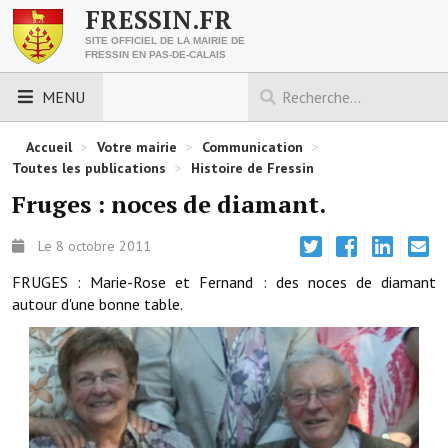
FRESSIN.FR
SITE OFFICIEL DE LA MAIRIE DE
FRESSIN EN PAS-DE-CALAIS
MENU
LES ESSENTIELS
Accueil
>
Votre mairie
>
Communication
>
Toutes les publications
>
Histoire de Fressin
Découvrez Fressin
Fruges : noces de diamant.
Venir à Fressin
Le 8 octobre 2011
Urbanisme
FRUGES : Marie-Rose et Fernand : des noces de diamant
autour d'une bonne table.
Nous contacter
Horaires de la mairie
Les foulées fressinoises
ACCÈS RAPIDE