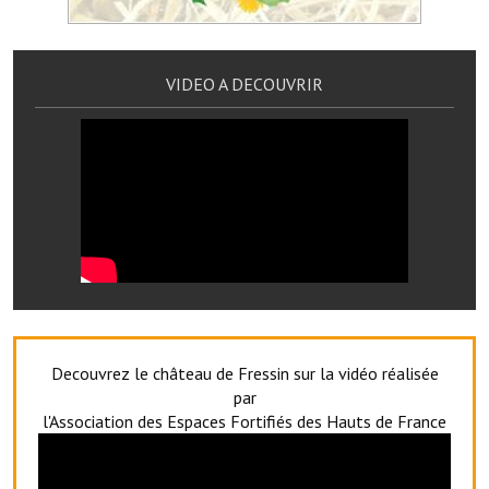
Services publics communaux
Démarches administratives
VIDEO A DECOUVRIR
Urbanisme
Biens à louer
Terrains et maisons à vendre
Etablissements scolaires
Equipements sportifs
Bibliothèque
Decouvrez le château de Fressin sur la vidéo réalisée
Commerçants, artisans
par
Commerces et professions libérales
l'Association des Espaces Fortifiés des Hauts de France
Exploitants agricoles