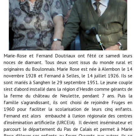
Démarches administratives
Projets et travaux en cours
Fêtes et manifestations
Numéros d'urgence
Marie-Rose et Fernand Doutriaux ont fêté ce samedi leurs
noces de diamant. Tous deux sont issus du monde rural et
Terrains et maisons à vendre
originaires du Boulonnais. Marie Rose est née à Alembon le 14
novembre 1928 et Fernand à Selles, le 14 juillet 1926. Ils se
VOTRE MAIRIE
sont mariés à Sanghen le 29 septembre 1951. Le jeune couple
s'est d'abord installé dans la région d'Hesdin comme gérants de
Elus et agents
la ferme du château de Neulette, pendant 7 ans. Puis la
famille s'agrandissant, ils ont choisi de rejoindre Fruges en
L'équipe municipale
1960 pour faciliter la scolarisation de leurs cinq enfants.
Le personnel municipal
Fernand est alors embauché à l'union régionale des centres
d'insémination artificielle (URCEIA). Il devient inséminateur et
Les moyens financiers
parcourt le département du Pas de Calais et permet à Marie
Rose d'élever ses enfants au foyer. Ouverts aux autres, ils se