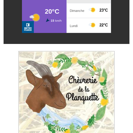
Les réseaux partenaires
L'association des maires
L'office de tourisme
Le conseil départemental
VILLE PRATIQUE
Services publics intercommunaux
Affaires scolaires, CCAS
Eaux, assainissement
France services
France Renov
Déchets ménagers, tri sélectif, encombrants