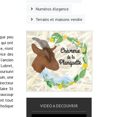
Numéros d'urgence
Terrains et maisons vendre
lque peu
 qui ont
e, n’ont
ice des
l’ancien
 Lubret,
oursuivi
uin, une
irecteur
laire St
eaucoup
ant tout
VIDEO A DECOUVRIR
tholique