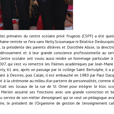
les primaires du centre scolaire privé frugeois (CSPF) a été que
ochaine rentrée se fera sans Nelly Scoumaque ni Béatrice Desbucqois
, la présidente des parents d’élèves et Dorothée Alisse, la directric
dévouement et à leur grande conscience professionnelle au serv
Centre scolaire ont voulu aussi rendre un hommage particulier à 
en 2007, qui s’est vu remettre les Palmes académiques par Jean-Marie
ly, 61 ans, après un passage par le collège Saint Bertulphe, il a p
nant à Desvres, puis Calais, il est embauché en 1980 par Paul Dacq
t à la cérémonie au milieu d’un parterre de personnalités, comme d
ittait ses locaux de la rue de St Omer pour intégrer le bloc sco
n Merlen assumé ses fonctions avec une grande conviction et b
au service de son métier d’enseignant qui se veut un pédagogue av
ire, le président de l’Organisme de gestion de l’enseignement ca