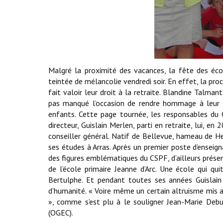
Malgré la proximité des vacances, la fête des éco
teintée de mélancolie vendredi soir. En effet, la pr
fait valoir leur droit à la retraite. Blandine Talmant
pas manqué l’occasion de rendre hommage à leur 
enfants. Cette page tournée, les responsables du 
directeur, Guislain Merlen, parti en retraite, lui, 
conseiller général. Natif de Bellevue, hameau de Her
ses études à Arras. Après un premier poste d’enseig
des figures emblématiques du CSPF, d’ailleurs présen
de l’école primaire Jeanne d’Arc. Une école qui qu
Bertulphe. Et pendant toutes ses années Guislai
d’humanité. « Voire même un certain altruisme mis 
», comme s’est plu à le souligner Jean-Marie Debu
(OGEC).