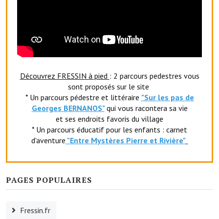
Le sport au foyer rural
Les foulées Fressinoises
Fêtes et manifestations
Le calendrier annuel
Découvrez FRESSIN à pied
: 2 parcours pedestres vous
sont proposés sur le site
Liste et coordonnées des associations
* Un parcours pédestre et littéraire
"Sur les pas de
Georges BERNANOS"
qui vous racontera sa vie
TOURISME, PATRIMOINE
et ses endroits favoris du village
* Un parcours éducatif pour les enfants : carnet
Fressin, ville d'histoire
d'aventure
"Entr
e Mystères Pierre et Rivière"
L'église
Les panneaux du patrimoine
PAGES POPULAIRES
Le château
Fressin.fr
Georges Bernanos