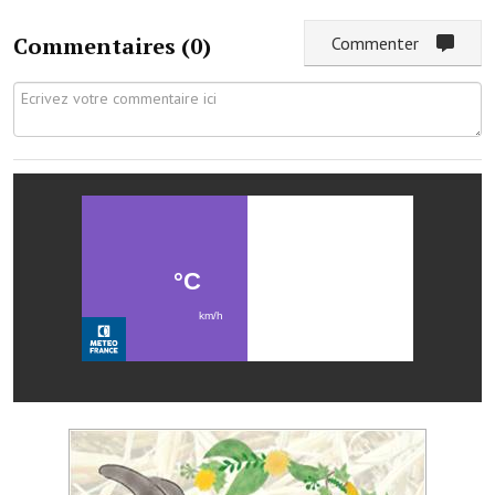
Services publics communaux
Commentaires (
0
)
Commenter
Démarches administratives
Urbanisme
Biens à louer
Terrains et maisons à vendre
Etablissements scolaires
Equipements sportifs
Bibliothèque
Commerçants, artisans
Commerces et professions libérales
Exploitants agricoles