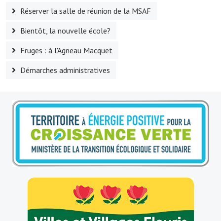
Réserver la salle de réunion de la MSAF
Village d'art
Bientôt, la nouvelle école?
Les sculptures du village
Fruges : à l'Agneau Macquet
Une église dans l'église
Démarches administratives
Fressin, cité verte et tourisme sportif
Le sentier de la Planquette
Fressin, lauréat village fleuri
Le sentier de découverte du village
Les foulées Fressinoises
Le parcours cyclo le soleil de satan
Acteurs du tourisme
Les étangs de Fressin