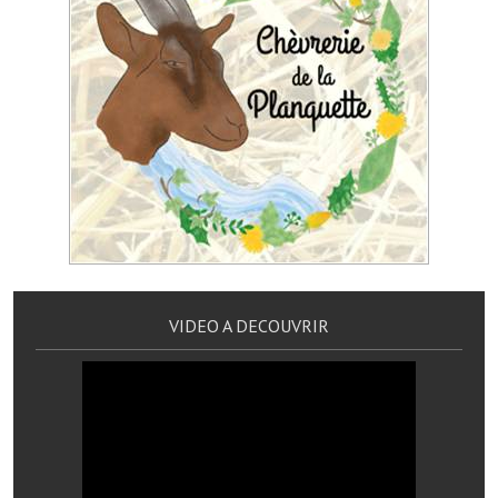
Artisans
Agents immobiliers
Réserver une salle
Salle Georges Delépine
Maison des services et des associations fressinoises
VILLE ACTIVE
Village culturel
VIDEO A DECOUVRIR
La société musicale de l'Avenir Fressinois
La troupe théâtrale de l'Avenir Fressinois
Les Amis du Patrimoine
L'association du château