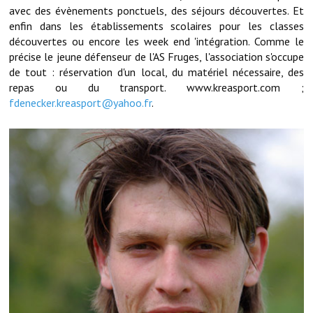
Note de synthèse financière
avec des évènements ponctuels, des séjours découvertes. Et
enfin dans les établissements scolaires pour les classes
Rapport d'orientation budgétaire
découvertes ou encore les week end 'intégration. Comme le
précise le jeune défenseur de l'AS Fruges, l'association s'occupe
Actions et projets
de tout : réservation d'un local, du matériel nécessaire, des
repas ou du transport. www.kreasport.com ;
Projets et travaux en cours
fdenecker.kreasport@yahoo.fr
.
Procès verbaux des conseils municipaux
Communication
Le bulletin municipal : Fressinfo & Le Fressinois
Toutes les publications
Le village dans l'intercommunalité
Communauté de communes
Autres groupements