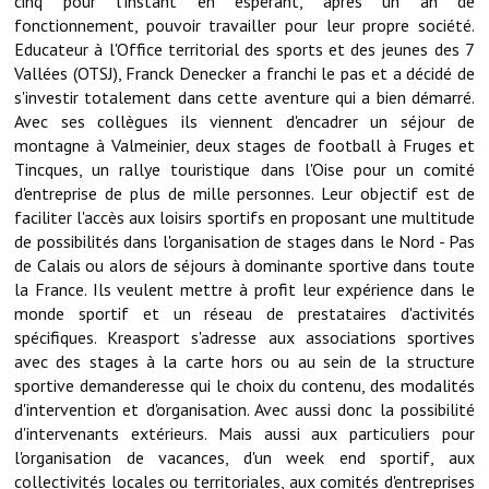
cinq pour l'instant en espérant, après un an de
fonctionnement, pouvoir travailler pour leur propre société.
Démarches administratives
Educateur à l'Office territorial des sports et des jeunes des 7
Vallées (OTSJ), Franck Denecker a franchi le pas et a décidé de
Projets et travaux en cours
s'investir totalement dans cette aventure qui a bien démarré.
Avec ses collègues ils viennent d'encadrer un séjour de
Fêtes et manifestations
montagne à Valmeinier, deux stages de football à Fruges et
Tincques, un rallye touristique dans l'Oise pour un comité
Numéros d'urgence
d'entreprise de plus de mille personnes. Leur objectif est de
faciliter l'accès aux loisirs sportifs en proposant une multitude
Terrains et maisons à vendre
de possibilités dans l'organisation de stages dans le Nord - Pas
de Calais ou alors de séjours à dominante sportive dans toute
VOTRE MAIRIE
la France. Ils veulent mettre à profit leur expérience dans le
monde sportif et un réseau de prestataires d'activités
Elus et agents
spécifiques. Kreasport s'adresse aux associations sportives
avec des stages à la carte hors ou au sein de la structure
L'équipe municipale
sportive demanderesse qui le choix du contenu, des modalités
d'intervention et d'organisation. Avec aussi donc la possibilité
Le personnel municipal
d'intervenants extérieurs. Mais aussi aux particuliers pour
l'organisation de vacances, d'un week end sportif, aux
Les moyens financiers
collectivités locales ou territoriales, aux comités d'entreprises