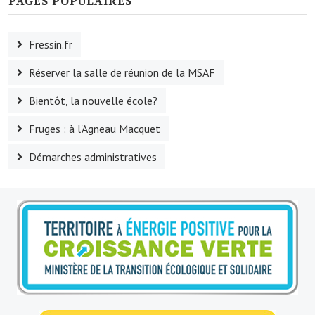
PAGES POPULAIRES
Village d'art
Fressin.fr
Les sculptures du village
Réserver la salle de réunion de la MSAF
Une église dans l'église
Bientôt, la nouvelle école?
Fressin, cité verte et tourisme sportif
Fruges : à l'Agneau Macquet
Le sentier de la Planquette
Démarches administratives
Fressin, lauréat village fleuri
Le sentier de découverte du village
Les foulées Fressinoises
Le parcours cyclo le soleil de satan
Acteurs du tourisme
Les étangs de Fressin