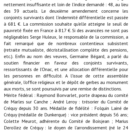
Note de synthèse financière
nettement insuffisante et loin de l'indice demandé : 48, au lieu
des 39 actuels. Le deuxième amendement concerne les
Rapport d'orientation budgétaire
conjoints survivants dont l'indemnité différentielle est passée
à 681 €. La commission souhaite qu'elle atteigne le seuil de
Actions et projets
pauvreté fixée en France à 817 €. Si des avancées ne sont pas
négligeables Serge Huleux, le responsable de la commission, a
Projets et travaux en cours
fait remarqué que de nombreux contentieux subsistent
(retraite mutualiste, décristallisation complète des pensions,
Procès verbaux des conseils municipaux
etc.). Enfin au nom des veuves, Germaine Bégard, a parlé du
soutien financier en faveur des conjoints survivants,
Communication
ressortissants de l'Onac, et une allocation différentielle pour
Le bulletin municipal : Fressinfo & Le Fressinois
les personnes en difficulté. A l'issue de cette assemblée
générale, l'office religieux et le dépôt de gerbes au monument
Toutes les publications
aux morts, se sont poursuivis par une remise de distinctions.
Mérite fédéral : Raymond Bonvarlet, porte drapeau du comité
Le village dans l'intercommunalité
de Marles sur Canche ; André Leroy : trésorier du Comité de
Créquy depuis 30 ans. Médaille de fidélité : Folquin Lainé de
Communauté de communes
Créquy (médaille de Dunkerque) : vice président depuis 56 ans;
Colette Meurot, adhérente du Comité de Boisjean ; Marius
Autres groupements
Derollez de Créquy : le doyen de l'arrondissement (né le 24