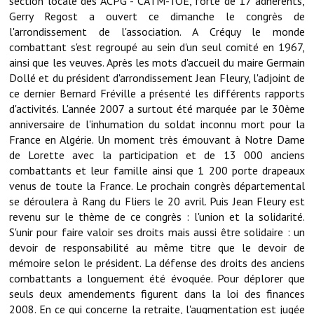
section locale des ACPG - CATM-TOE, forte de 17 adhérents,
Gerry Regost a ouvert ce dimanche le congrès de
Démarches administratives
l'arrondissement de l'association. A Créquy le monde
combattant s'est regroupé au sein d'un seul comité en 1967,
Projets et travaux en cours
ainsi que les veuves. Après les mots d'accueil du maire Germain
Dollé et du président d'arrondissement Jean Fleury, l'adjoint de
Fêtes et manifestations
ce dernier Bernard Fréville a présenté les différents rapports
d'activités. L'année 2007 a surtout été marquée par le 30ème
Numéros d'urgence
anniversaire de l'inhumation du soldat inconnu mort pour la
France en Algérie. Un moment très émouvant à Notre Dame
Terrains et maisons à vendre
de Lorette avec la participation et de 13 000 anciens
combattants et leur famille ainsi que 1 200 porte drapeaux
VOTRE MAIRIE
venus de toute la France. Le prochain congrès départemental
se déroulera à Rang du Fliers le 20 avril. Puis Jean Fleury est
Elus et agents
revenu sur le thème de ce congrès : l'union et la solidarité.
S'unir pour faire valoir ses droits mais aussi être solidaire : un
L'équipe municipale
devoir de responsabilité au même titre que le devoir de
mémoire selon le président. La défense des droits des anciens
Le personnel municipal
combattants a longuement été évoquée. Pour déplorer que
seuls deux amendements figurent dans la loi des finances
Les moyens financiers
2008. En ce qui concerne la retraite, l'augmentation est jugée