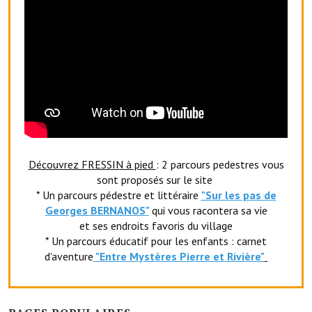
Le sport au foyer rural
Les foulées Fressinoises
Fêtes et manifestations
Le calendrier annuel
Liste et coordonnées des associations
TOURISME, PATRIMOINE
Découvrez FRESSIN à pied
: 2 parcours pedestres vous
sont proposés sur le site
* Un parcours pédestre et littéraire
"Sur les pas de
Fressin, ville d'histoire
Georges BERNANOS"
qui vous racontera sa vie
L'église
et ses endroits favoris du village
* Un parcours éducatif pour les enfants : carnet
Les panneaux du patrimoine
d'aventure
"Entr
e Mystères Pierre et Rivière"
Le château
Georges Bernanos