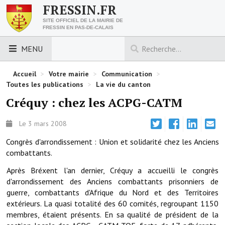
FRESSIN.FR
SITE OFFICIEL DE LA MAIRIE DE
FRESSIN EN PAS-DE-CALAIS
MENU
LES ESSENTIELS
Accueil
>
Votre mairie
>
Communication
>
Toutes les publications
>
La vie du canton
Découvrez Fressin
Créquy : chez les ACPG-CATM
Venir à Fressin
Le 3 mars 2008
Urbanisme
Congrès d'arrondissement : Union et solidarité chez les Anciens
combattants.
Nous contacter
Après Bréxent l'an dernier, Créquy a accueilli le congrès
Horaires de la mairie
d'arrondissement des Anciens combattants prisonniers de
guerre, combattants d'Afrique du Nord et des Territoires
Les foulées fressinoises
extérieurs. La quasi totalité des 60 comités, regroupant 1150
membres, étaient présents. En sa qualité de président de la
ACCÈS RAPIDE