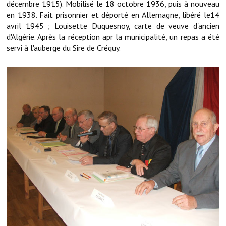
décembre 1915). Mobilisé le 18 octobre 1936, puis à nouveau
Les réseaux partenaires
en 1938. Fait prisonnier et déporté en Allemagne, libéré le14
L'association des maires
avril 1945 ; Louisette Duquesnoy, carte de veuve d'ancien
d'Algérie. Après la réception apr la municipalité, un repas a été
L'office de tourisme
servi à l'auberge du Sire de Créquy.
Le conseil départemental
VILLE PRATIQUE
Services publics intercommunaux
Affaires scolaires, CCAS
Eaux, assainissement
France services
France Renov
Déchets ménagers, tri sélectif, encombrants