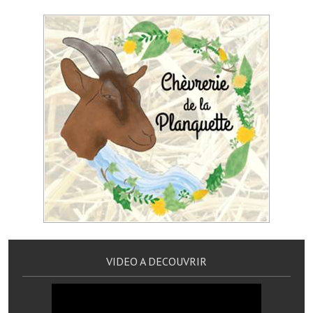
Artisans
Agents immobiliers
Réserver une salle
Salle Georges Delépine
Maison des services et des associations fressinoises
VILLE ACTIVE
Village culturel
La société musicale de l'Avenir Fressinois
La troupe théâtrale de l'Avenir Fressinois
VIDEO A DECOUVRIR
Les Amis du Patrimoine
L'association du château