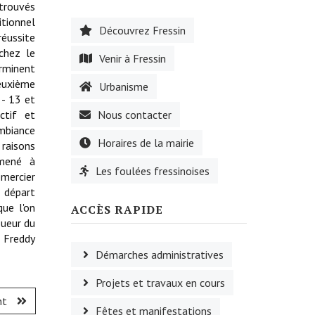
etrouvés
itionnel
Découvrez Fressin
réussite
chez le
Venir à Fressin
erminent
euxième
Urbanisme
 - 13 et
ctif et
Nous contacter
ambiance
Horaires de la mairie
 raisons
amené à
Les foulées fressinoises
mercier
 départ
que l'on
ACCÈS RAPIDE
oueur du
 Freddy
Démarches administratives
Projets et travaux en cours
nt
Fêtes et manifestations