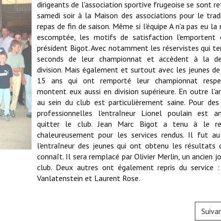
dirigeants de l'association sportive frugeoise se sont r
samedi soir à la Maison des associations pour le trad
repas de fin de saison. Même si l'équipe A n'a pas eu la 
escomptée, les motifs de satisfaction l'emportent 
président Bigot. Avec notamment les réservistes qui t
seconds de leur championnat et accèdent à la d
division. Mais également et surtout avec les jeunes de
15 ans qui ont remporté leur championnat respe
montent eux aussi en division supérieure. En outre l'
au sein du club est particulièrement saine. Pour des
professionnelles l'entraîneur Lionel poulain est 
quitter le club. Jean Marc Bigot a tenu à le re
chaleureusement pour les services rendus. Il fut au
l'entraîneur des jeunes qui ont obtenu les résultats 
connaît. Il sera remplacé par Olivier Merlin, un ancien j
club. Deux autres ont également repris du service :
Vanlatenstein et Laurent Rose.
Suiva