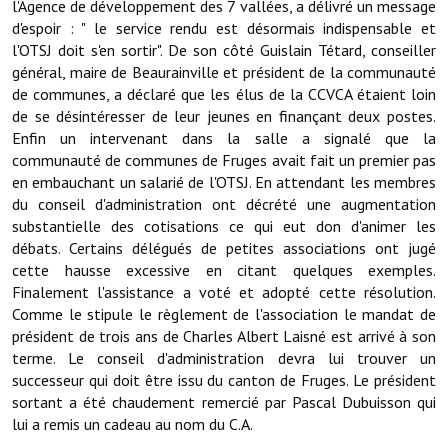
l'Agence de développement des 7 vallées, a délivré un message
Les réseaux partenaires
d'espoir : " le service rendu est désormais indispensable et
L'association des maires
l'OTSJ doit s'en sortir". De son côté Guislain Tétard, conseiller
général, maire de Beaurainville et président de la communauté
L'office de tourisme
de communes, a déclaré que les élus de la CCVCA étaient loin
de se désintéresser de leur jeunes en finançant deux postes.
Le conseil départemental
Enfin un intervenant dans la salle a signalé que la
communauté de communes de Fruges avait fait un premier pas
VILLE PRATIQUE
en embauchant un salarié de l'OTSJ. En attendant les membres
du conseil d'administration ont décrété une augmentation
Services publics intercommunaux
substantielle des cotisations ce qui eut don d'animer les
débats. Certains délégués de petites associations ont jugé
Affaires scolaires, CCAS
cette hausse excessive en citant quelques exemples.
Finalement l'assistance a voté et adopté cette résolution.
Eaux, assainissement
Comme le stipule le règlement de l'association le mandat de
président de trois ans de Charles Albert Laisné est arrivé à son
France services
terme. Le conseil d'administration devra lui trouver un
successeur qui doit être issu du canton de Fruges. Le président
France Renov
sortant a été chaudement remercié par Pascal Dubuisson qui
lui a remis un cadeau au nom du C.A.
Déchets ménagers, tri sélectif, encombrants