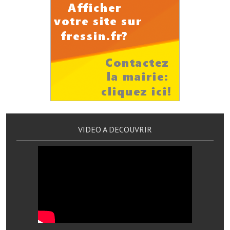
Artisans
Agents immobiliers
Réserver une salle
Salle Georges Delépine
Maison des services et des associations fressinoises
VILLE ACTIVE
VIDEO A DECOUVRIR
Village culturel
La société musicale de l'Avenir Fressinois
La troupe théâtrale de l'Avenir Fressinois
Les Amis du Patrimoine
L'association du château