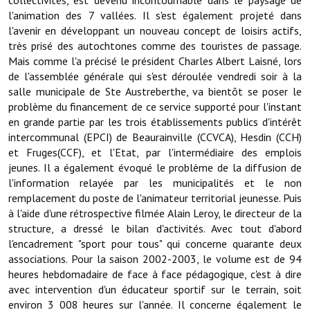
collectivités, est devenu incontournable dans le paysage de
l'animation des 7 vallées. Il s'est également projeté dans
Démarches administratives
l'avenir en développant un nouveau concept de loisirs actifs,
très prisé des autochtones comme des touristes de passage.
Projets et travaux en cours
Mais comme l'a précisé le président Charles Albert Laisné, lors
de l'assemblée générale qui s'est déroulée vendredi soir à la
Fêtes et manifestations
salle municipale de Ste Austreberthe, va bientôt se poser le
problème du financement de ce service supporté pour l'instant
Numéros d'urgence
en grande partie par les trois établissements publics d'intérêt
intercommunal (EPCI) de Beaurainville (CCVCA), Hesdin (CCH)
Terrains et maisons à vendre
et Fruges(CCF), et l'Etat, par l'intermédiaire des emplois
jeunes. Il a également évoqué le problème de la diffusion de
VOTRE MAIRIE
l'information relayée par les municipalités et le non
remplacement du poste de l'animateur territorial jeunesse. Puis
Elus et agents
à l'aide d'une rétrospective filmée Alain Leroy, le directeur de la
structure, a dressé le bilan d'activités. Avec tout d'abord
L'équipe municipale
l'encadrement "sport pour tous" qui concerne quarante deux
associations. Pour la saison 2002-2003, le volume est de 94
Le personnel municipal
heures hebdomadaire de face à face pédagogique, c'est à dire
avec intervention d'un éducateur sportif sur le terrain, soit
Les moyens financiers
environ 3 008 heures sur l'année. Il concerne également le