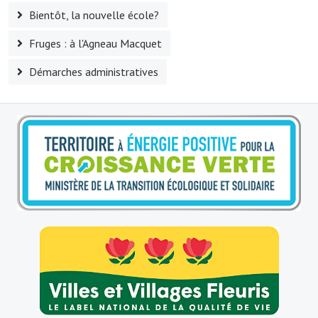
Bientôt, la nouvelle école?
Village d'art
Fruges : à l'Agneau Macquet
Les sculptures du village
Démarches administratives
Une église dans l'église
Fressin, cité verte et tourisme sportif
Le sentier de la Planquette
Fressin, lauréat village fleuri
Le sentier de découverte du village
Les foulées Fressinoises
Le parcours cyclo le soleil de satan
Acteurs du tourisme
Les étangs de Fressin