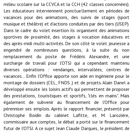
Note de synthèse financière
milieu scolaire sur la CCVCA et la CCH (42 classes concernées).
Les éducateurs interviennent ponctuellement en périodes de
Rapport d'orientation budgétaire
vacances pour des animations, des suivis de stages (sport
musique et théâtre) et d'actions conduites par des tiers (USEP).
Actions et projets
Dans le cadre du volet insertion ils organisent des animations
sportives de proximité, des stages à vocation éducatives et
Projets et travaux en cours
des après-midi multi-activités. De son côté le volet jeunesse a
engendré de nombreuses questions, à la suite du non
Procès verbaux des conseils municipaux
remplacement du poste de Frédéric Alexandre, et une
surcharge de travail pour l'OTSJ qui a cependant maintenu
Communication
diverses opérations : vendanges, intervallées, centres de
Le bulletin municipal : Fressinfo & Le Fressinois
vacances... Enfin l'Office apporte son aide en ingénierie pour le
montage de dossiers (CEL, FNDS..) et de projets. Alain Danel a
Toutes les publications
développé ensuite les loisirs actifs qui permettent de proposer
des prestations, touristiques et sportifs, "clés en mains". Mais
Le village dans l'intercommunalité
également de subvenir au financement de l'Office pour
pérenniser ses emplois. Après le rapport financier, présenté par
Communauté de communes
Christophe Boidin du cabinet Lafitte, et M. Larozière,
commissaire aux comptes, le débat a porté sur le financement
Autres groupements
futur de l'OTSJ. A ce sujet Jean Claude Darques, le président de