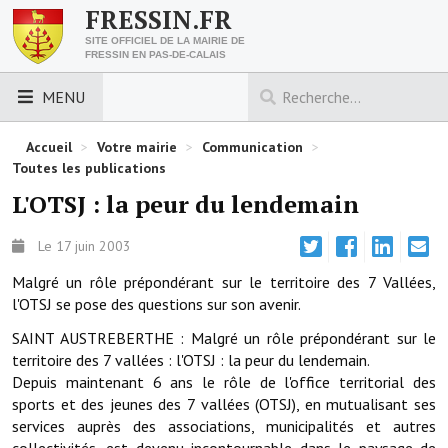
FRESSIN.FR
SITE OFFICIEL DE LA MAIRIE DE
FRESSIN EN PAS-DE-CALAIS
MENU
LES ESSENTIELS
Accueil
>
Votre mairie
>
Communication
>
Toutes les publications
Découvrez Fressin
L'OTSJ : la peur du lendemain
Venir à Fressin
Le 17 juin 2003
Urbanisme
Malgré un rôle prépondérant sur le territoire des 7 Vallées,
l'OTSJ se pose des questions sur son avenir.
Nous contacter
SAINT AUSTREBERTHE : Malgré un rôle prépondérant sur le
Horaires de la mairie
territoire des 7 vallées : l'OTSJ : la peur du lendemain.
Depuis maintenant 6 ans le rôle de l'office territorial des
Les foulées fressinoises
sports et des jeunes des 7 vallées (OTSJ), en mutualisant ses
services auprès des associations, municipalités et autres
ACCÈS RAPIDE