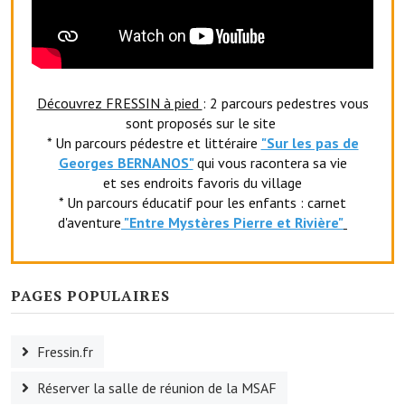
Le sport au foyer rural
Les foulées Fressinoises
Fêtes et manifestations
Découvrez FRESSIN à pied
: 2 parcours pedestres vous
sont proposés sur le site
Le calendrier annuel
* Un parcours pédestre et littéraire
"Sur les pas de
Georges BERNANOS"
qui vous racontera sa vie
Liste et coordonnées des associations
et ses endroits favoris du village
* Un parcours éducatif pour les enfants : carnet
TOURISME, PATRIMOINE
d'aventure
"Entr
e Mystères Pierre et Rivière"
Fressin, ville d'histoire
L'église
PAGES POPULAIRES
Les panneaux du patrimoine
Fressin.fr
Le château
Réserver la salle de réunion de la MSAF
Georges Bernanos